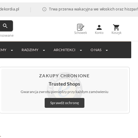
|
pl
Trwa przerwa wakacyjna we włoskich oraz hiszpańskich fab
Schowek
Konto
Koszyk
ansowane
EMY
RADZIMY
ARCHITEKCI
O NAS
ZAKUPY CHRONIONE
Trusted Shops
Gwarancja zwrotu pieniędzy przy każdym zamówieniu
Sprawdź ochronę