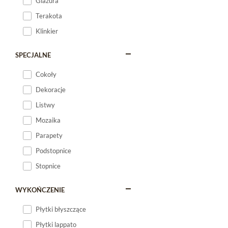
Glazura
Terakota
Klinkier
SPECJALNE
Cokoły
Dekoracje
Listwy
Mozaika
Parapety
Podstopnice
Stopnice
WYKOŃCZENIE
Płytki błyszczące
Płytki lappato