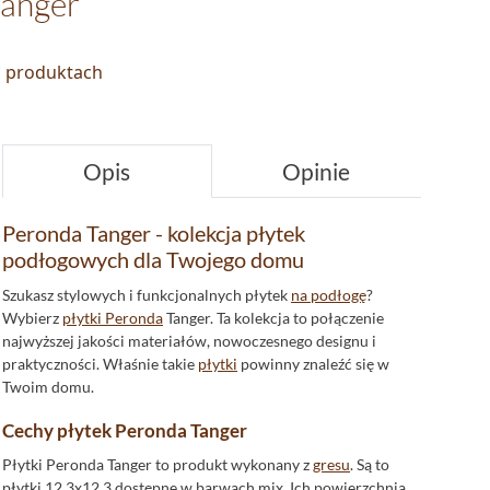
anger
o produktach
Opis
Opinie
Peronda Tanger - kolekcja płytek
podłogowych dla Twojego domu
Szukasz stylowych i funkcjonalnych płytek
na podłogę
?
Wybierz
płytki Peronda
Tanger. Ta kolekcja to połączenie
najwyższej jakości materiałów, nowoczesnego designu i
praktyczności. Właśnie takie
płytki
powinny znaleźć się w
Twoim domu.
Cechy płytek Peronda Tanger
Płytki Peronda Tanger to produkt wykonany z
gresu
. Są to
płytki 12,3x12,3 dostępne w barwach mix. Ich powierzchnia