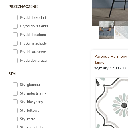
PRZEZNACZENIE
Płytki do kuchni
Płytki do łazienki
Płytki do salonu
Płytki na schody
Płytki tarasowe
Peronda Harmony
Płytki do garażu
Tanger
Wymiary: 12.30 x 12.
STYL
Styl glamour
Styl industrialny
Styl klasyczny
Styl loftowy
Styl retro
Styl rustykalny