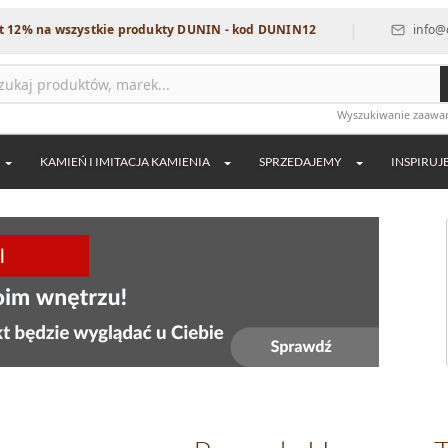
|
 wszystkie produkty DUNIN - kod DUNIN12
info@dekordia.
Wyszukiwanie zaaw
KAMIEŃ I IMITACJA KAMIENIA
SPRZEDAJEMY
INSPIRUJ