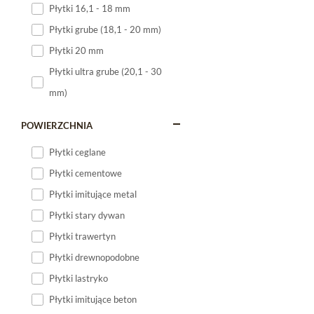
Płytki 16,1 - 18 mm
Płytki 120x60
Płytki grube (18,1 - 20 mm)
Płytki 75x75
Płytki 20 mm
Płytki 80x80
Płytki ultra grube (20,1 - 30
Płytki 90x90
mm)
Płytki 120x120
Płytki małe
POWIERZCHNIA
Płytki duże
Płytki ceglane
Płytki wielkoformatowe
Płytki cementowe
Płytki imitujące metal
Płytki stary dywan
Płytki trawertyn
Płytki drewnopodobne
Płytki lastryko
Płytki imitujące beton