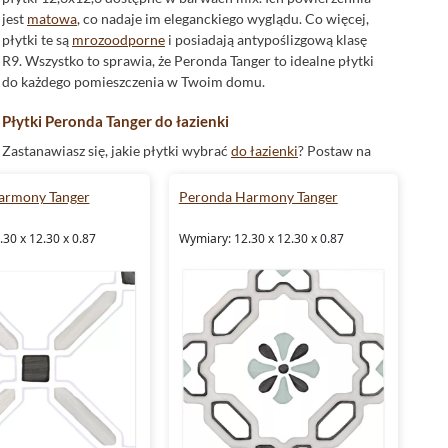
jest
matowa
, co nadaje im eleganckiego wyglądu. Co więcej,
płytki te są
mrozoodporne
i posiadają antypoślizgową klasę
R9. Wszystko to sprawia, że Peronda Tanger to idealne płytki
do każdego pomieszczenia w Twoim domu.
Płytki Peronda Tanger do łazienki
Zastanawiasz się, jakie płytki wybrać
do łazienki
? Postaw na
płytki Peronda Tanger. Dzięki mrozoodporności i
antypoślizgowości, są one idealnym wyborem do
armony Tanger
Peronda Harmony Tanger
pomieszczeń o podwyższonej wilgotności. Dodatkowo,
wyjątkowy design tych płytek sprawi, że Twoja łazienka zyska
30 x 12.30 x 0.87
Wymiary: 12.30 x 12.30 x 0.87
nowy, stylowy wygląd.
Płytki Peronda Tanger do kuchni
Chcesz, aby Twoja kuchnia była nie tylko funkcjonalna, ale i
stylowa? Wybierz płytki Peronda Tanger. Są one odporne na
plamy i łatwe w utrzymaniu czystości, co jest niezwykle
ważne w
kuchni
. Ich oryginalny design podkreśli charakter
każdego wnętrza.