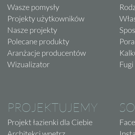
Wasze pomysły
Rodz
Projekty użytkowników
Właś
Nasze projekty
Spos
Polecane produkty
Pora
Aranżacje producentów
Kalk
Wizualizator
Fugi 
PROJEKTUJEMY
SO
Projekt łazienki dla Ciebie
Fac
Architekci wnętrz
Inst