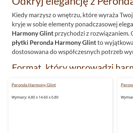
Odkryj elegancję z Perond
Kiedy marzysz o wnętrzu, które wyraża Twoj
kryje w sobie elementy ponadczasowej elegan
Harmony Glint
przychodzi z rozwiązaniem.
płytki Peronda Harmony Glint
to wyjątkowa 
dostosowana do współczesnych potrzeb wy
Format, który wprowadzi har
domu
Peronda Harmony Glint
Peron
Unikatowy format
płytki
4,8x14,6 jest precy
Wymiary: 4.80 x 14.60 x 0.80
Wymiary
wprowadzić do Twojej przestrzeni harmonię 
struktura
cegiełka
idealnie komponuje się z 
wnętrzarskimi, tworząc wyrafinowaną całość
preferujesz nowoczesny minimalizm, czy klas