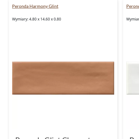
tworząc idealne tło dla Twoich codziennyc
Peronda Harmony Glint
Peron
okazji.
Wymiary: 4.80 x 14.60 x 0.80
Wymiary
Twoje wnętrze czeka na Pero
Nie czekaj dłużej, by przekształcić swoje wn
w sobie piękno i funkcjonalność. Odkryj kol
pozwól sobie na wnętrze, które z każdym dn
tworzenia i cieszenia się każdym momentem
zamówień i doświadczania jakości, która zmi
domowego komfortu.