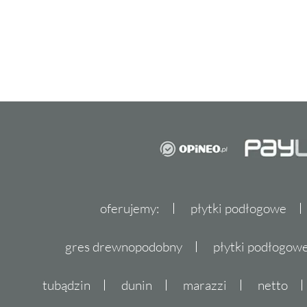
oferujemy:
płytki podłogowe
gres drewnopodobny
płytki podłogo
tubądzin
dunin
marazzi
netto