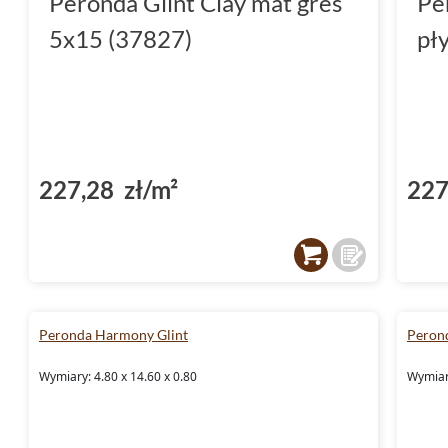
Peronda Glint Clay mat gres
Pe
5x15 (37827)
pł
227,28 zł/m²
227
Peronda Harmony Glint
Peron
Wymiary: 4.80 x 14.60 x 0.80
Wymiary