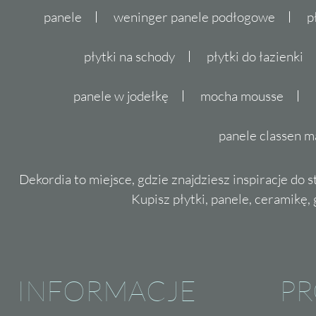
panele
weninger panele podłogowe
p
płytki na schody
płytki do łazienki
panele w jodełkę
mocha mousse
panele classen m
Dekordia to miejsce, gdzie znajdziesz inspiracje do 
Kupisz płytki, panele, ceramikę, g
INFORMACJE
P