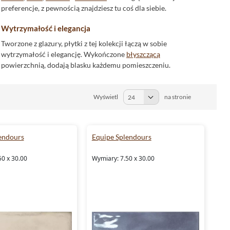
preferencje, z pewnością znajdziesz tu coś dla siebie.
Wytrzymałość i elegancja
Tworzone z glazury, płytki z tej kolekcji łączą w sobie
wytrzymałość i elegancję. Wykończone
błyszczącą
powierzchnią, dodają blasku każdemu pomieszczeniu.
Płytki łazienkowe
Wyświetl
na stronie
Płytki Equipe Splendours
są idealnym wyborem
do łazienki
.
Nie tylko są wytrzymałe, ale również łatwe w utrzymaniu
czystości. Dostępne w różnych rozmiarach i kolorach, są
doskonałym rozwiązaniem dla osób szukających unikalnych
endours
Equipe Splendours
rozwiązań dla swojej łazienki.
50 x 30.00
Wymiary: 7.50 x 30.00
Płytki do kuchni
Equipe Splendours to także
płytki do kuchni
. Stworzone z
myślą o odporności na wysokie temperatury i wilgotność, są
idealnym wyborem dla każdej kuchni. Dzięki różnym
rozmiarom i kolorom, możesz stworzyć kuchnię swoich
marzeń.