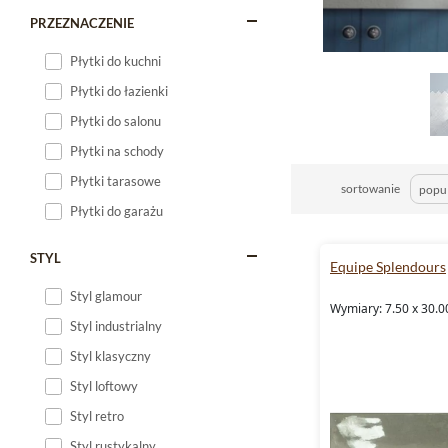
PRZEZNACZENIE
Płytki do kuchni
Płytki do łazienki
Płytki do salonu
Płytki na schody
Płytki tarasowe
sortowanie
Płytki do garażu
STYL
Equipe Splendours
Styl glamour
Wymiary: 7.50 x 30.0
Styl industrialny
Styl klasyczny
Styl loftowy
Styl retro
Styl rustykalny