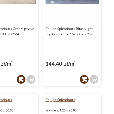
Elementy dekoracyjne
Kolekcja Equipe Splendours zawiera również elementy
dekoracyjne
takie jak london, profil i cygaro. Pozwalają one
na twórcze i spójne aranżacje przestrzeni.
endours Cream płytka
Equipe Splendours Blue Night
5x30 (23965)
płytka ścienna 7.5x30 (23963)
Nie czekaj. Odkryj świat Equipe Splendours już dziś i
przekonaj się, jak te płytki mogą przemienić twoją przestrzeń.
zł/m²
144,40 zł/m²
endours
Equipe Splendours
50 x 30.00
Wymiary: 1.20 x 20.00