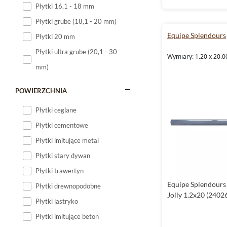
Płytki 16,1 - 18 mm
Płytki 120x60
Płytki grube (18,1 - 20 mm)
Płytki 75x75
Equipe Splendours
Płytki 20 mm
Płytki 80x80
Płytki ultra grube (20,1 - 30
Wymiary: 1.20 x 20.0
Płytki 90x90
mm)
Płytki 120x120
Płytki małe
POWIERZCHNIA
Płytki duże
Płytki ceglane
Płytki wielkoformatowe
Płytki cementowe
Płytki imitujące metal
Płytki stary dywan
Płytki trawertyn
Equipe Splendours
Płytki drewnopodobne
Jolly 1.2x20 (2402
Płytki lastryko
Płytki imitujące beton