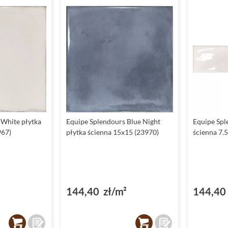
 White płytka
Equipe Splendours Blue Night
Equipe Spl
967)
płytka ścienna 15x15 (23970)
ścienna 7.
²
144,40 zł/m²
144,40 