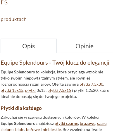
rs
o produktach
Opis
Opinie
Equipe Splendours - Twój klucz do elegancji
Equipe Splendours
to kolekcja, która przyciąga wzrok nie
tylko swoim niepowtarzalnym stylem, ale również
różnorodnością rozmiarów. Oferta zawiera
płytki 7,5x30
,
płytki 15x15
,
płytki
3x15,
płytki 7,5x15
i płytki 1,2x20, które
idealnie dopasują się do Twojego projektu.
Płytki dla każdego
Zakochaj się w szeregu dostępnych kolorów. W kolekcji
Equipe Splendours
znajdziesz
płytki czarne
,
brązowe
,
szare
,
zielone
,
białe
,
beżowe
i
niebieskie
. Bez względu na Twoje