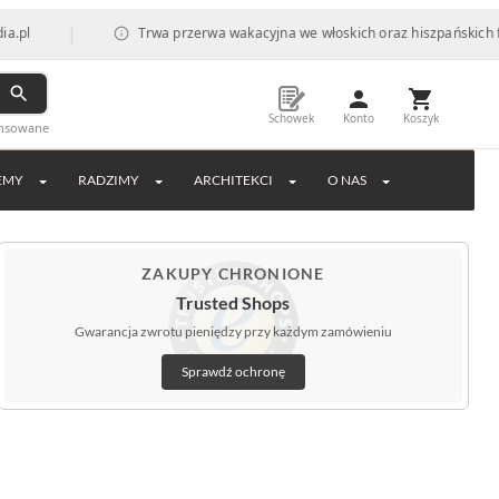
|
Trwa przerwa wakacyjna we włoskich oraz hiszpańskich fabrykach, 
Schowek
Konto
Koszyk
ansowane
EMY
RADZIMY
ARCHITEKCI
O NAS
ZAKUPY CHRONIONE
Trusted Shops
Gwarancja zwrotu pieniędzy przy każdym zamówieniu
Sprawdź ochronę