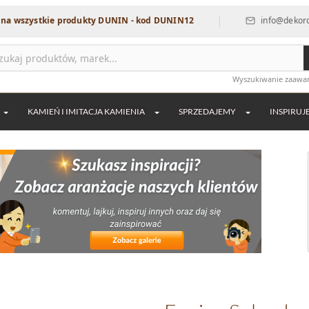
|
kie produkty DUNIN - kod DUNIN12
info@dekordia.pl
Wyszukiwanie zaaw
KAMIEŃ I IMITACJA KAMIENIA
SPRZEDAJEMY
INSPIRUJ