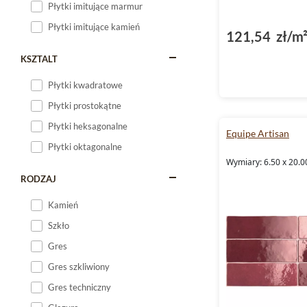
Płytki imitujące marmur
Płytki imitujące kamień
121,54 zł/m
KSZTALT
Płytki kwadratowe
Płytki prostokątne
Płytki heksagonalne
Equipe Artisan
Płytki oktagonalne
Wymiary: 6.50 x 20.0
RODZAJ
Kamień
Szkło
Gres
Gres szkliwiony
Gres techniczny