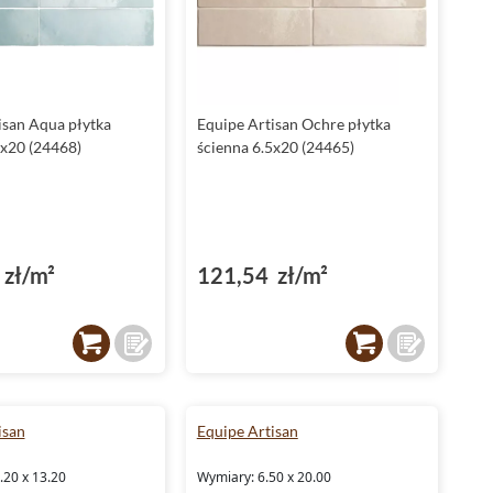
W kolekcji nie zabrakło również elementów dekoracyjnych,
takich jak london i profil, które pozwalają na tworzenie
spójnych aranżacji przestrzeni.
Płytki Equipe Artisan - idealne do łazienki
isan Aqua płytka
Equipe Artisan Ochre płytka
5x20 (24468)
ścienna 6.5x20 (24465)
Płytki łazienkowe
z kolekcji Equipe Artisan to doskonały
wybór dla osób, które cenią sobie wysoką jakość, niebanalny
design oraz praktyczne rozwiązania. Dzięki różnym
formatom, kolorom i fakturze, można stworzyć aranżację
łazienki odpowiadającą indywidualnym upodobaniom. Nie
zwlekaj, już dziś zdecyduj się na
płytki Equipe Artisan
i
zł/m²
121,54 zł/m²
przekonaj się, jak wspaniale mogą odmienić Twoje wnętrza.
isan
Equipe Artisan
.20 x 13.20
Wymiary: 6.50 x 20.00