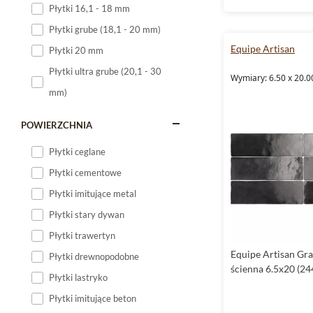
Płytki 16,1 - 18 mm
Płytki 120x60
Płytki grube (18,1 - 20 mm)
Płytki 75x75
Equipe Artisan
Płytki 20 mm
Płytki 80x80
Płytki ultra grube (20,1 - 30
Wymiary: 6.50 x 20.0
Płytki 90x90
mm)
Płytki 120x120
Płytki małe
POWIERZCHNIA
Płytki duże
Płytki ceglane
Płytki wielkoformatowe
Płytki cementowe
Płytki imitujące metal
Płytki stary dywan
Płytki trawertyn
Equipe Artisan Gra
Płytki drewnopodobne
ścienna 6.5x20 (24
Płytki lastryko
Płytki imitujące beton