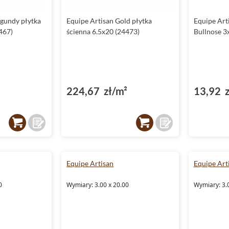
rgundy płytka
Equipe Artisan Gold płytka
Equipe Art
467)
ścienna 6.5x20 (24473)
Bullnose 3
²
224,67 zł/m²
13,92 z
Equipe Artisan
Equipe Art
0
Wymiary: 3.00 x 20.00
Wymiary: 3.