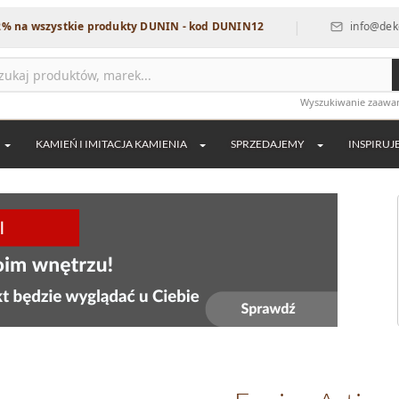
|
ystkie produkty DUNIN - kod DUNIN12
info@dekordia.pl
Wyszukiwanie zaaw
KAMIEŃ I IMITACJA KAMIENIA
SPRZEDAJEMY
INSPIRUJ