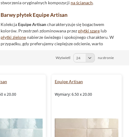
stworzenia oryginalnych kompozycji
na ścianach
.
Barwy płytek Equipe Artisan
Kolekcja
Equipe Artisan
charakteryzuje się bogactwem
kolorów. Przestrzeń zdominowana przez
płytki szare
lub
płytki zielone
nabierze świeżego i spokojnego charakteru. W
przypadku, gdy preferujemy cieplejsze odcienie, warto
zainteresować się płytkami różowymi, beżowymi czy białymi.
Dla miłośników intensywnych barw, kolekcja zawiera
Wyświetl
na stronie
również
płytki niebieskie
oraz
płytki czerwone
. Nie zabrakło
także eleganckiego i uniwersalnego grafitu.
Materiał i wykończenie płytek Equipe Artisan
isan
Equipe Artisan
Płytki Equipe Artisan
są wykonane z glazury - materiału,
50 x 20.00
Wymiary: 6.50 x 20.00
który charakteryzuje się wysoką wytrzymałością i
odpornością na różnego rodzaju uszkodzenia. Powierzchnia
płytek jest
błyszcząca
, co nadaje pomieszczeniom elegancki i
luksusowy wygląd. Dodatkowo, struktura płytki o nazwie
antico dodaje im niepowtarzalnego charakteru.
Elementy dekoracyjne w kolekcji Equipe Artisan