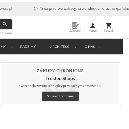
|
Trwa przerwa wakacyjna we włoskich oraz hiszpańskich fabrykac
Schowek
Konto
Koszyk
ansowane
EMY
RADZIMY
ARCHITEKCI
O NAS
ZAKUPY CHRONIONE
Trusted Shops
Gwarancja zwrotu pieniędzy przy każdym zamówieniu
Sprawdź ochronę