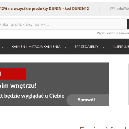
|
wszystkie produkty DUNIN - kod DUNIN12
info@dekordia.pl
Wyszukiwanie zaaw
KAMIEŃ I IMITACJA KAMIENIA
SPRZEDAJEMY
INSPIRUJ