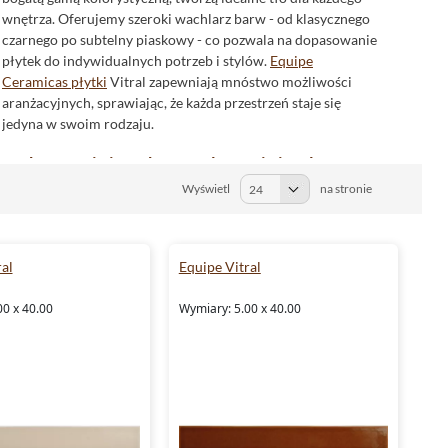
wnętrza. Oferujemy szeroki wachlarz barw - od klasycznego
czarnego po subtelny piaskowy - co pozwala na dopasowanie
płytek do indywidualnych potrzeb i stylów.
Equipe
Ceramicas płytki
Vitral zapewniają mnóstwo możliwości
aranżacyjnych, sprawiając, że każda przestrzeń staje się
jedyna w swoim rodzaju.
Wykończenie i struktura - elegancja i styl
Wyświetl
na stronie
Wyjątkowość płytek z kolekcji Vitral podkreśla ich
błyszczące
wykończenie oraz struktura przypominająca
klasyczną cegiełkę. Taki design nie tylko nadaje
pomieszczeniom wyjątkowego charakteru, ale również
al
Equipe Vitral
optycznie powiększa przestrzeń i podkreśla jej głębię. Efekt
ten jest szczególnie pożądany w nowoczesnych aranżacjach,
00 x 40.00
Wymiary: 5.00 x 40.00
gdzie liczy się każdy detal.
Urok dekoracji - twórz spójne aranżacje
Dopełnieniem kolekcji Equipe Ceramicas Vitral są starannie
zaprojektowane dekory, które umożliwiają stworzenie
spójnej i harmonijnej przestrzeni. Niezależnie od tego, czy