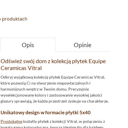
 o produktach
Opis
Opinie
Odśwież swój dom z kolekcją płytek Equipe
Ceramicas Vitral
Odkryj wyjątkową kolekcję płytek Equipe Ceramicas Vitral,
które pozwolą Ci na stworzenie niepowtarzalnych i
harmonijnych wnętrz w Twoim domu. Precyzyjnie
wyselekcjonowane kolory i zastosowanie wysokiej jakości
glazury sprawiają, że każda przestrzeń zyskuje na charakterze.
Unikatowy design w formacie płytki 5x40
Prostokątne
kształty płytek z kolekcji Vitral, w połączeniu z
bogatą gamą kolorystyczną, tworzą idealne tło dla każdego