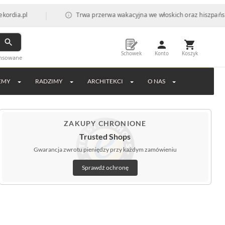
|
Trwa przerwa wakacyjna we włoskich oraz hiszpańskich fabr
Schowek
Konto
Koszyk
ansowane
EMY
RADZIMY
ARCHITEKCI
O NAS
ZAKUPY CHRONIONE
Trusted Shops
Gwarancja zwrotu pieniędzy przy każdym zamówieniu
Sprawdź ochronę