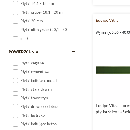
Płytki 16,1 - 18 mm
Płytki 120x60
Płytki grube (18,1 - 20 mm)
Płytki 75x75
Equipe Vitral
Płytki 20 mm
Płytki 80x80
Płytki ultra grube (20,1 - 30
Wymiary: 5.00 x 40.0
Płytki 90x90
mm)
Płytki 120x120
Płytki małe
POWIERZCHNIA
Płytki duże
Płytki ceglane
Płytki wielkoformatowe
Płytki cementowe
Płytki imitujące metal
Płytki stary dywan
Płytki trawertyn
Equipe Vitral Fore
Płytki drewnopodobne
płytka ścienna 5x4
Płytki lastryko
Płytki imitujące beton