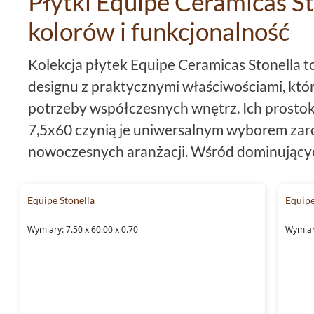
Płytki Equipe Ceramicas St
kolorów i funkcjonalność
Kolekcja płytek Equipe Ceramicas Stonella 
designu z praktycznymi właściwościami, które
potrzeby współczesnych wnętrz. Ich prostok
7,5x60 czynią je uniwersalnym wyborem zaró
nowoczesnych aranżacji. Wśród dominujący
odcienie: szary, zielony oraz niebieski. Dzię
kolekcji wprowadzą do wnętrza spokój i harm
Equipe Stonella
Equipe
płytek podłogowych Stonella, to ich
matowe
Wymiary: 7.50 x 60.00 x 0.70
Wymiary
powierzchni subtelności, podkreślając natur
Equipe Ceramicas płytki Stonel
mrozoodporność i antypośliz