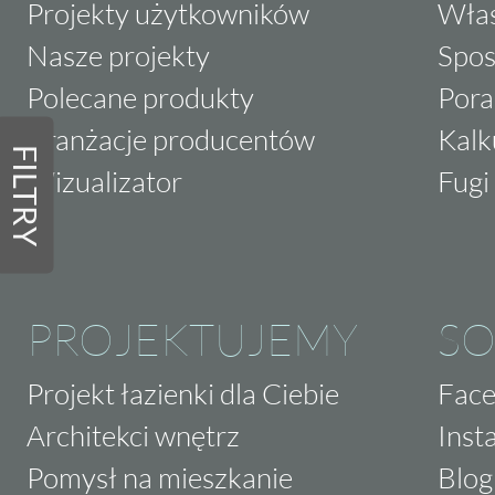
Projekty użytkowników
Właś
Nasze projekty
Spos
Polecane produkty
Pora
Aranżacje producentów
Kalk
FILTRY
Wizualizator
Fugi 
PROJEKTUJEMY
SO
Projekt łazienki dla Ciebie
Fac
Architekci wnętrz
Inst
Pomysł na mieszkanie
Blog