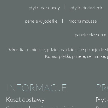
płytki na schody
płytki do łazienki
panele w jodełkę
mocha mousse
panele classen m
Dekordia to miejsce, gdzie znajdziesz inspiracje do 
Kupisz płytki, panele, ceramikę, g
INFORMACJE
P
Koszt dostawy
Płyt