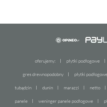
oferujemy:
płytki podłogowe
gres drewnopodobny
płytki podłogo
tubądzin
dunin
marazzi
netto
panele
weninger panele podłogowe
p