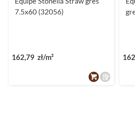
Equipe Stonella Straw gres
Eq
7.5x60 (32056)
gr
162,79 zł/m²
162