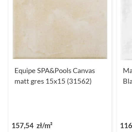
Equipe SPA&Pools Canvas
Ma
matt gres 15x15 (31562)
Bl
157,54 zł/m²
116