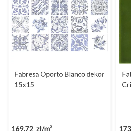
Fabresa Oporto Blanco dekor
Fa
15x15
Cr
169,72 zł/m²
173