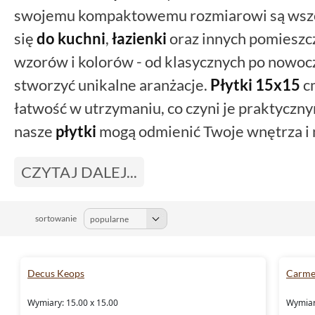
swojemu kompaktowemu rozmiarowi są wszec
się
do kuchni
,
łazienki
oraz innych pomieszc
wzorów i kolorów - od klasycznych po nowoc
stworzyć unikalne aranżacje.
Płytki 15x15
cm
łatwość w utrzymaniu, co czyni je praktyczn
nasze
płytki
mogą odmienić Twoje wnętrza i n
CZYTAJ DALEJ...
sortowanie
Decus Keops
Carmen
Wymiary: 15.00 x 15.00
Wymiary