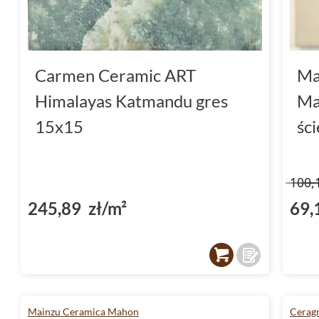
Carmen Ceramic ART
Ma
Himalayas Katmandu gres
Ma
15x15
śc
100,
245,89 zł/m²
69,
Mainzu Ceramica Mahon
Ceragn