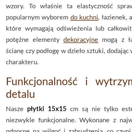
wzory. To właśnie ta elastyczność spr
popularnym wyborem
do kuchni
, łazienek, 
które wymagają odświeżenia lub całkowit
potężne elementy
dekoracyjne
mogą z łat
ścianę czy podłogę w dzieło sztuki, dodają
charakteru.
Funkcjonalność i wytrz
detalu
Nasze
płytki 15x15
cm są nie tylko este
niezwykle funkcjonalne. Wykonane z najw
odporne na wilgoć i zabrudzenia, co czyn