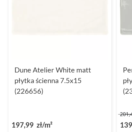
Dune Atelier White matt
Pe
płytka ścienna 7.5x15
pł
(226656)
(2
201,
197,99 zł/m²
139