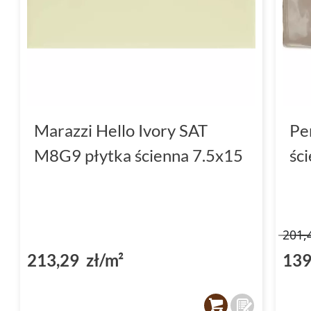
Marazzi Hello Ivory SAT
Pe
M8G9 płytka ścienna 7.5x15
śc
201,
213,29 zł/m²
139