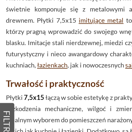
świetnie komponuje się z metalowymi a
drewnem. Płytki 7,5x15
imitujące metal
to
którzy pragną wprowadzić do swojego wnę
blasku. Imitacje stali nierdzewnej, miedzi 
futurystyczny i nieco awangardowy charakt
kuchniach,
łazienkach
, jak i nowoczesnych
sa
Trwałość i praktyczność
Płytki
7,5x15
łączą w sobie estetykę z prakt
uszkodzenia mechaniczne, wilgoć i zmie
FILTRY
idealnym wyborem do pomieszczeń narażony
takich jak kuchnie i łazienki. Dodatkowo, są