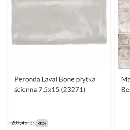
Peronda Laval Bone płytka
Ma
ścienna 7.5x15 (23271)
Be
201,45
zł
-31%