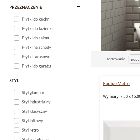
PRZEZNACZENIE
Płytki do kuchni
Płytki do łazienki
Płytki do salonu
Płytki na schody
Płytki tarasowe
sortowanie
Płytki do garażu
STYL
Equipe Metro
Styl glamour
Wymiary: 7.50 x 15.0
Styl industrialny
Styl klasyczny
Styl loftowy
Styl retro
Styl rustykalny