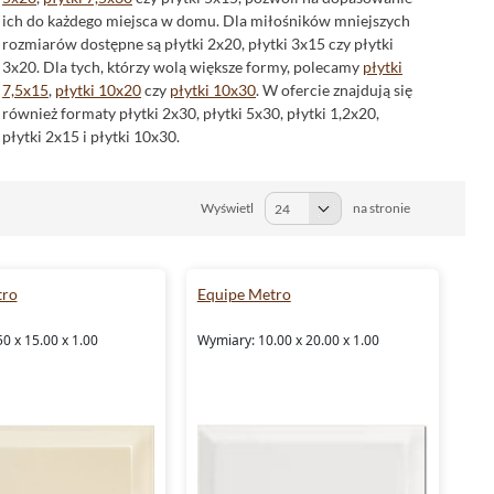
ich do każdego miejsca w domu. Dla miłośników mniejszych
rozmiarów dostępne są płytki 2x20, płytki 3x15 czy płytki
3x20. Dla tych, którzy wolą większe formy, polecamy
płytki
7,5x15
,
płytki 10x20
czy
płytki 10x30
. W ofercie znajdują się
również formaty płytki 2x30, płytki 5x30, płytki 1,2x20,
płytki 2x15 i płytki 10x30.
Kolorystyka płytek Equipe Metro
Wyświetl
na stronie
Wśród płytek tej kolekcji dominują kolory takie jak: czarny,
szary, zielony, biały,
beżowy
, niebieski oraz czerwony.
Dostępne są również modele w kolorze mix, które stanowią
połączenie różnych odcieni. To doskonały wybór dla osób
tro
Equipe Metro
szukających ciekawych rozwiązań i chcących stworzyć
oryginalne aranżacje.
0 x 15.00 x 1.00
Wymiary: 10.00 x 20.00 x 1.00
Materiał wykonania
Płytki Equipe Metro
wykonane są z glazury, co gwarantuje
ich trwałość i odporność na uszkodzenia. Dzięki temu są one
idealnym rozwiązaniem zarówno do użytku domowego, jak i
komercyjnego.