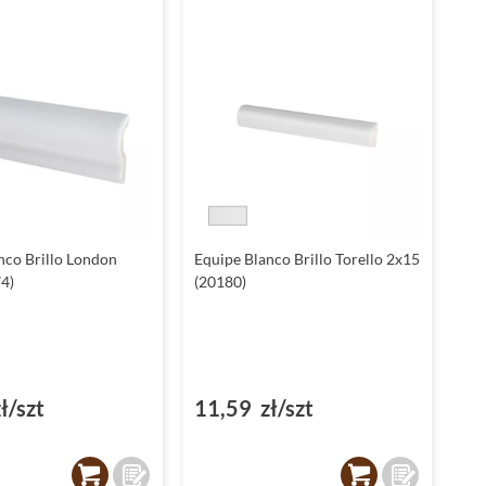
wzór, który dodaje im unikalnego charakteru.
Zakup płytek Equipe Metro - krok w
kierunku wymarzonego wnętrza
Wybór płytek
Equipe Metro
to gwarancja satysfakcji i
radości z pięknie urządzonego wnętrza. Nie czekaj, sprawdź
naszą ofertę i przekonaj się, jak wiele możliwości daje Ci ta
kolekcja.
nco Brillo London
Equipe Blanco Brillo Torello 2x15
4)
(20180)
ł/szt
11,59 zł/szt