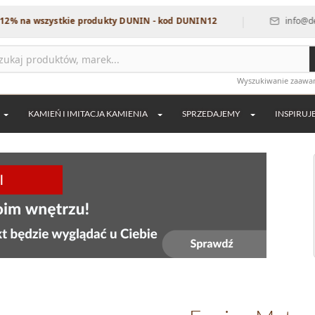
|
szystkie produkty DUNIN - kod DUNIN12
info@dekordia.pl
Wyszukiwanie zaaw
KAMIEŃ I IMITACJA KAMIENIA
SPRZEDAJEMY
INSPIRUJ