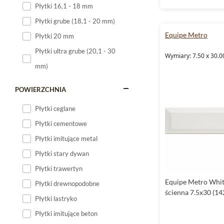
Płytki 16,1 - 18 mm
Płytki 120x60
Płytki grube (18,1 - 20 mm)
Płytki 75x75
Equipe Metro
Płytki 20 mm
Płytki 80x80
Płytki ultra grube (20,1 - 30
Wymiary: 7.50 x 30.0
Płytki 90x90
mm)
Płytki 120x120
Płytki małe
POWIERZCHNIA
Płytki duże
Płytki ceglane
Płytki wielkoformatowe
Płytki cementowe
Płytki imitujące metal
Płytki stary dywan
Płytki trawertyn
Equipe Metro Whit
Płytki drewnopodobne
ścienna 7.5x30 (14
Płytki lastryko
Płytki imitujące beton