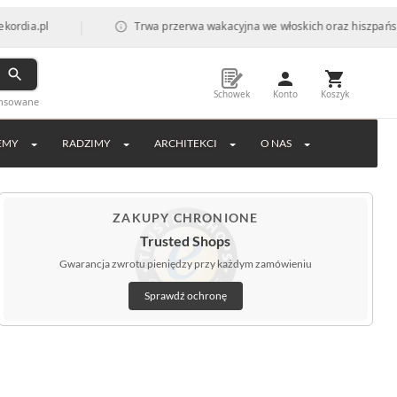
|
Trwa przerwa wakacyjna we włoskich oraz hiszpańskich fabry
Schowek
Konto
Koszyk
ansowane
EMY
RADZIMY
ARCHITEKCI
O NAS
ZAKUPY CHRONIONE
Trusted Shops
Gwarancja zwrotu pieniędzy przy każdym zamówieniu
Sprawdź ochronę