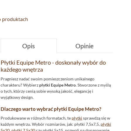
 o produktach
Opis
Opinie
Płytki Equipe Metro - doskonały wybór do
każdego wnętrza
Pragniesz nadać swoim pomieszczeniom unikalnego
charakteru? Wybierz
płytki Equipe Metro
. Stworzone z myślą
o tych, którzy cenią sobie wysoką jakość, elegancję i
wyjątkowy design.
Dlaczego warto wybrać płytki Equipe Metro?
Produkowane w różnych formatach, te
płytki
sprawdzą się w
każdym wnętrzu. Wybór rozmiarów, jak: płytki 7,5x7,5,
płytki
5x20
,
płytki 7,5x30
czy płytki 5x15, pozwoli na dopasowanie