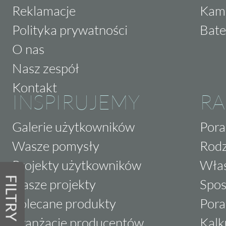
Reklamacje
Kam
Polityka prywatności
Bate
O nas
Nasz zespół
Kontakt
INSPIRUJEMY
RA
Galerie użytkowników
Pora
Wasze pomysły
Rodz
Projekty użytkowników
Właś
FILTRY
Nasze projekty
Spos
Polecane produkty
Pora
Aranżacje producentów
Kalk