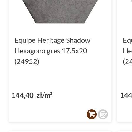
Nie zwlekaj, sprawdź ofertę płytek Equipe H
że dzięki nim Twoje wnętrza zyskają niepowt
Equipe Heritage Shadow
Eq
Hexagono gres 17.5x20
He
(24952)
(2
144,40 zł/m²
144