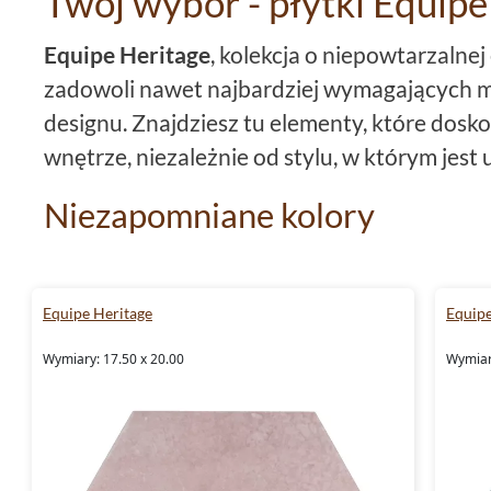
Twój wybór - płytki Equipe
Equipe Heritage
, kolekcja o niepowtarzalnej
zadowoli nawet najbardziej wymagających 
designu. Znajdziesz tu elementy, które dosk
wnętrze, niezależnie od stylu, w którym jest
Niezapomniane kolory
Kolory dostępne w ofercie
Equipe Heritage
t
różowy,
beżowy
, niebieski i czerwony. Te r
Equipe Heritage
Equipe
tworzenie niepowtarzalnych aranżacji.
Płytk
Wymiary: 17.50 x 20.00
Wymiar
dla osób ceniących elegancję i minimalizm. Z 
wnętrzom nieco romantyzmu. Wybierz kolor, 
Twojego stylu.