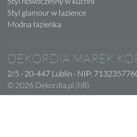
Styl nowoczesny w kuchni
Styl glamour w łazience
Modna łazienka
DEKORDIA MAREK KO
2/5
·
20-447 Lublin
·
NIP: 713235776
© 2026 Dekordia.pl (h8)