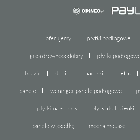
oferujemy:
płytki podłogowe
gres drewnopodobny
płytki podłogo
tubądzin
dunin
marazzi
netto
panele
weninger panele podłogowe
p
płytki na schody
płytki do łazienki
panele w jodełkę
mocha mousse