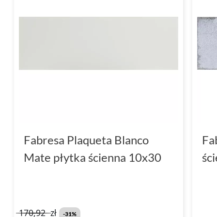
Fabresa Plaqueta Blanco
Fa
Mate płytka ścienna 10x30
śc
170,92
zł
-31%