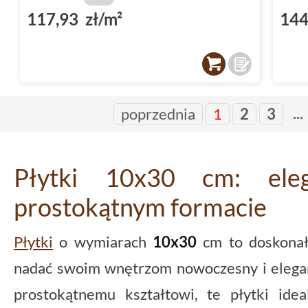
117,93 zł/m²
144
...
poprzednia
1
2
3
Płytki 10x30 cm: ele
prostokątnym formacie
Płytki
o wymiarach
10x30
cm to doskonały
nadać swoim wnętrzom nowoczesny i elega
prostokątnemu kształtowi, te płytki ide