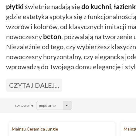
płytki
świetnie nadają się
do kuchni
,
łazienk
gdzie estetyka spotyka się z funkcjonalności
wzorów i kolorów, od klasycznych imitacji m
nowoczesny
beton
, pozwalają na tworzenie 
Niezależnie od tego, czy wybierzesz klasycz
nowoczesny horyzontalny, czy elegancką jod
wprowadzą do Twojego domu elegancję i styl.
kolekcje i przekształć swoje wnętrza w coś 
CZYTAJ DALEJ...
sortowanie
Mainzu Ceramica Jungle
Mainzu