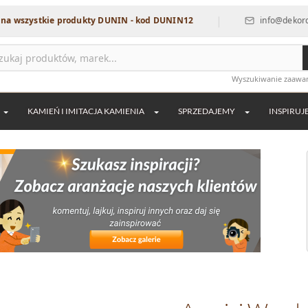
|
ystkie produkty DUNIN - kod DUNIN12
info@dekordia.pl
Wyszukiwanie zaaw
KAMIEŃ I IMITACJA KAMIENIA
SPRZEDAJEMY
INSPIRUJ