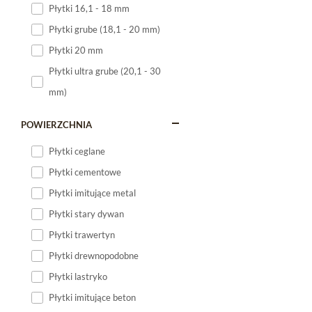
Płytki 16,1 - 18 mm
Płytki 120x60
Płytki grube (18,1 - 20 mm)
Płytki 75x75
Płytki 20 mm
Płytki 80x80
Płytki ultra grube (20,1 - 30
Płytki 90x90
mm)
Płytki 120x120
Płytki małe
POWIERZCHNIA
Płytki duże
Płytki ceglane
Płytki wielkoformatowe
Płytki cementowe
Płytki imitujące metal
Płytki stary dywan
Płytki trawertyn
Płytki drewnopodobne
Płytki lastryko
Płytki imitujące beton