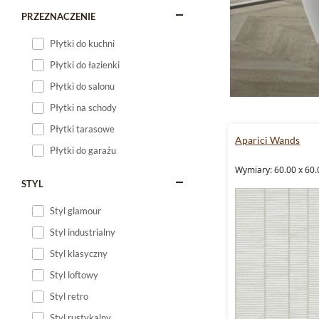
PRZEZNACZENIE
Płytki do kuchni
Płytki do łazienki
Płytki do salonu
Płytki na schody
Płytki tarasowe
Aparici Wands
Płytki do garażu
Wymiary: 60.00 x 60.
STYL
Styl glamour
Styl industrialny
Styl klasyczny
Styl loftowy
Styl retro
Styl rustykalny