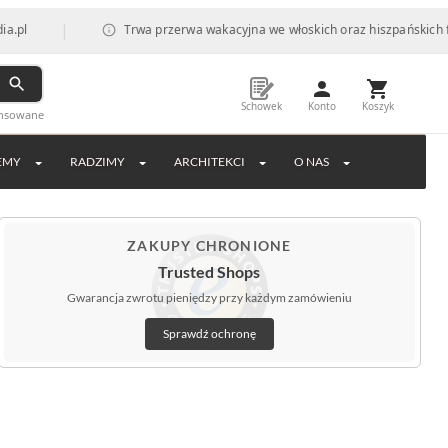
|
Trwa przerwa wakacyjna we włoskich oraz hiszpańskich fabrykac
Schowek
Konto
Koszyk
ansowane
EMY
RADZIMY
ARCHITEKCI
O NAS
ZAKUPY CHRONIONE
Trusted Shops
Gwarancja zwrotu pieniędzy przy każdym zamówieniu
Sprawdź ochronę