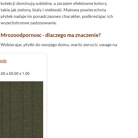
kolekcji dominują subtelne, a zarazem efektowne kolory,
takie jak zielony, bialy i niebieski. Matowa powierzchnia
płytek nadaje im ponadczasowy charakter, podkreslajac ich
wszechstronne zastosowanie.
Mrozoodpornosc - dlaczego ma znaczenie?
Wybierajac płytki do swojego domu, warto zwrocic uwage na
ich mrozoodpornosc. Kolekcja
Aparici Wands
idealnie
nadaje sie do zastosowan zarowno wewnatrz, jak i na
ands
zewnatrz budynkow. Ich odporność na niskie temperatury
pozwala na uzycie płytek na tarasie czy balkonie, bez obawy o
00 x 60.00 x 1.00
ich trwalosc. Dzięki tej wlasciwosci mozesz stworzyc spojna
aranzacje przestrzeni, ktora zachwyci nawet najbardziej
wymagajacych estetow.
Rektyfikowane krawedzie - doskonalosc w detalu
Płytki o rektyfikowanych krawedziach to synonim precyzji i
elegancji. Taka obrobka płytek pozwala na uzycie minimalnej
ilosci fugi, co daje efekt niemal jednolitej powierzchni. Dzięki
temu kolekcja płytek Aparici Wands sprawdzi sie w kazdej
przestrzeni, niezaleznie od jej stylu. Idealnie proste krawedzie