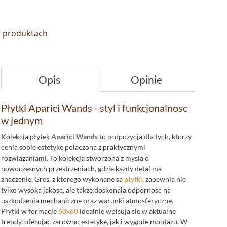
s
o produktach
Opis
Opinie
Płytki Aparici Wands - styl i funkcjonalnosc
w jednym
Kolekcja płytek
Aparici Wands
to propozycja dla tych, ktorzy
cenia sobie estetyke polaczona z praktycznymi
rozwiazaniami. To kolekcja stworzona z mysla o
nowoczesnych przestrzeniach, gdzie kazdy detal ma
znaczenie. Gres, z ktorego wykonane sa
płytki
, zapewnia nie
tylko wysoka jakosc, ale takze doskonala odpornosc na
uszkodzenia mechaniczne oraz warunki atmosferyczne.
Płytki w formacie
60x60
idealnie wpisuja sie w aktualne
trendy, oferujac zarowno estetyke, jak i wygode montazu. W