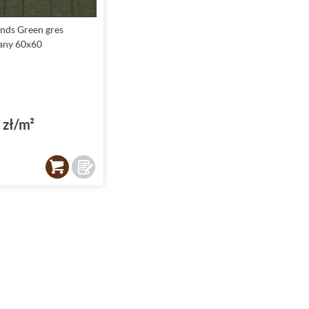
sprawiaja, ze montaz płytek staje sie prostszy, a efekt
wizualny - jeszcze bardziej imponujacy.
nds Green gres
any 60x60
Płytki do łazienki - idealne rozwiazanie dla
kazdej przestrzeni
Kolekcja płytek Aparici Wands to doskonaly wybor dla
lazienek, gdzie wazne sa zarowno estetyka, jak i
zł/m²
funkcjonalnosc. Matowe wykończenie powierzchni dodaje
wnętrzu subtelnego uroku, jednoczesnie podkreslajac jego
nowoczesny charakter. Dominujace kolory, takie jak bialy,
zielony i niebieski, pozwalaja na stworzenie przestrzeni
sprzyjajacej relaksowi.
Dzieki odporności na wilgoć oraz mrozoodpornosci, płytki te
sprawdza sie nie tylko wewnatrz
łazienki
, ale rowniez w
strefach prysznicowych czy na scianach w kabinach.
Rektyfikowane
krawedzie ulatwiaja montaz i pozwalaja
uzyskac jednolita powierzchnie, idealnie wpisujaca sie w
estetyke nowoczesnych wnetrz.
Płytki do kuchni - piekno i trwalosc na