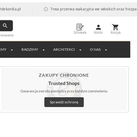
|
.pl
Trwa przerwa wakacyjna we włoskich oraz hiszpańskich fa
Schowek
Konto
Koszyk
ansowane
EMY
RADZIMY
ARCHITEKCI
O NAS
ZAKUPY CHRONIONE
Trusted Shops
Gwarancja zwrotu pieniędzy przy każdym zamówieniu
Sprawdź ochronę