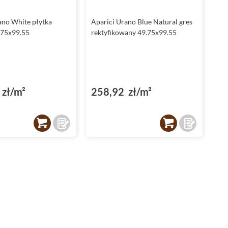
komponują się z dominującymi kolorami kolekcji, czyli
białym, brązowym i niebieskim.
ano White płytka
Aparici Urano Blue Natural gres
.75x99.55
rektyfikowany 49.75x99.55
Właściwości techniczne płytek Aparici Urano
Płytki Aparici Urano
charakteryzują się rektyfikowanymi
krawędziami, co pozwala na zastosowanie minimalnej fugi,
nadając powierzchni spójny i nowoczesny wygląd.
Dodatkowo ich mrozoodporność sprawia, że są idealnym
zł/m²
258,92 zł/m²
wyborem zarówno do wnętrz, jak i przestrzeni zewnętrznych.
Wykonane z
gresu
oraz glazury, płytki te są nie tylko
estetyczne, ale także odporne na uszkodzenia mechaniczne.
Warto również wspomnieć o ich antypoślizgowości
oznaczonej klasą R10, która zwiększa bezpieczeństwo
użytkowania, szczególnie w miejscach narażonych na wilgoć.
Płytki Aparici Urano do łazienki - funkcjonalność i styl
Łazienka to miejsce, w którym
płytki Aparici
Urano znajdą
swoje idealne zastosowanie. Dzięki swoim właściwościom,
takim jak mrozoodporność, antypoślizgowość R10 oraz
dostępność w różnych formatach, są doskonałym wyborem
do przestrzeni narażonych na wilgoć. Kolory biały, brązowy i