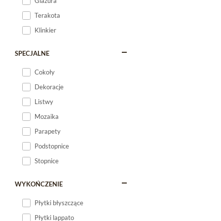
Glazura
Terakota
Klinkier
SPECJALNE
Cokoły
Dekoracje
Listwy
Mozaika
Parapety
Podstopnice
Stopnice
WYKOŃCZENIE
Płytki błyszczące
Płytki lappato