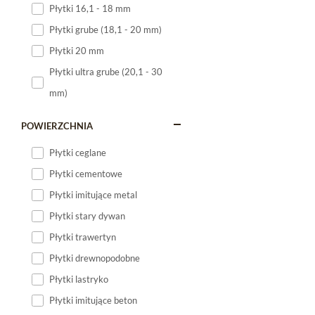
Płytki 16,1 - 18 mm
Płytki 120x60
Płytki grube (18,1 - 20 mm)
Płytki 75x75
Płytki 20 mm
Płytki 80x80
Płytki ultra grube (20,1 - 30
Płytki 90x90
mm)
Płytki 120x120
Płytki małe
POWIERZCHNIA
Płytki duże
Płytki ceglane
Płytki wielkoformatowe
Płytki cementowe
Płytki imitujące metal
Płytki stary dywan
Płytki trawertyn
Płytki drewnopodobne
Płytki lastryko
Płytki imitujące beton