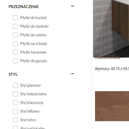
PRZEZNACZENIE
Płytki do kuchni
Płytki do łazienki
Płytki do salonu
Płytki na schody
Płytki tarasowe
Aparici Urano
Płytki do garażu
Wymiary: 49.75 x 99.
STYL
Styl glamour
Styl industrialny
Styl klasyczny
Styl loftowy
Styl retro
Styl rustykalny