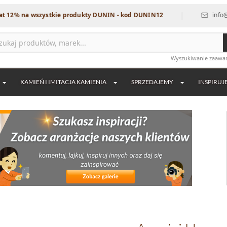
|
a wszystkie produkty DUNIN - kod DUNIN12
info@dekordia
Wyszukiwanie zaaw
KAMIEŃ I IMITACJA KAMIENIA
SPRZEDAJEMY
INSPIRUJ