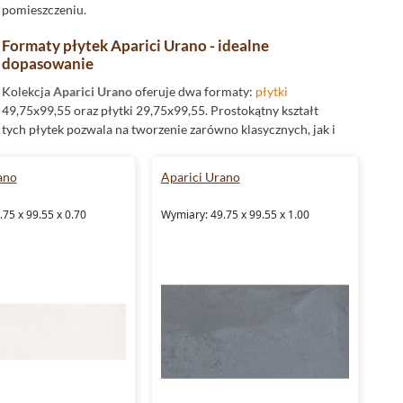
pomieszczeniu.
Formaty płytek Aparici Urano - idealne
dopasowanie
Kolekcja
Aparici Urano
oferuje dwa formaty:
płytki
49,75x99,55 oraz płytki 29,75x99,55. Prostokątny kształt
tych płytek pozwala na tworzenie zarówno klasycznych, jak i
nowoczesnych aranżacji. Większe formaty sprawdzą się
doskonale w większych przestrzeniach, podkreślając ich
ano
Aparici Urano
elegancję i optycznie powiększając wnętrze, natomiast
mniejsze wymiary świetnie nadają się do bardziej intymnych
75 x 99.55 x 0.70
Wymiary: 49.75 x 99.55 x 1.00
pomieszczeń, dodając im wyjątkowego charakteru.
Wykończenie powierzchni - matowa i satynowa
elegancja
Płytki z kolekcji
Aparici Urano
cechuje wykończenie w
dwóch wariantach:
matowym
oraz
satynowym
. Matowe
wykończenie dodaje wnętrzom subtelności i
minimalistycznego charakteru, podczas gdy satyna
wprowadza delikatny połysk, który odbija światło, tworząc
wrażenie głębi. Oba rodzaje wykończenia doskonale