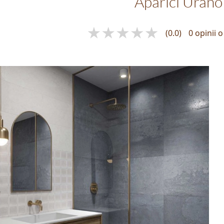
Aparici Urano
(0.0)
0 opinii 