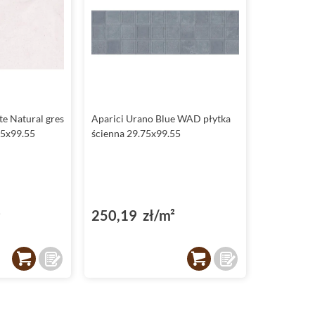
e Natural gres
Aparici Urano Blue WAD płytka
75x99.55
ścienna 29.75x99.55
²
250,19 zł/m²