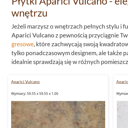
Płytki Aparici Vulcano - e
wnętrzu
Jeżeli marzysz o wnętrzach pełnych stylu i fu
Aparici Vulcano
z pewnością przyciągnie T
gresowe
, które zachwycają swoją kwadratową
tylko ponadczasowym designem, ale także pa
idealnie sprawdzają się w różnych pomieszcz
powierzchnia nadaje przestrzeni subtelnego
59,55x59,55 pozwala na stworzenie harmonij
Aparici Vulcano
Aparic
Matowe płytki podłogowe dl
Wymiary: 59.55 x 59.55 x 1.00
Wymiary
Kolekcja
Aparici Vulcano
to przede wszystk
doskonale łączą estetykę z praktycznością. 
krawędziom, można je układać z minimalnymi