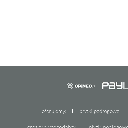
Aparici płytki to synonim jakości i niebanal
jest z tworzenia kolekcji, które łączą estetyk
Aparici Vulcano
są tego doskonałym przykł
charakteryzują się wyjątkową trwałością i o
rektyfikowane krawędzie oraz matowe wykoń
idealnym rozwiązaniem zarówno do domów, j
Dzięki różnorodnym zastosowaniom,
płytki 
znajdą swoje miejsce w łazience, kuchni, salo
balkonie.
oferujemy:
płytki podłogowe
gres drewnopodobny
płytki podłogo