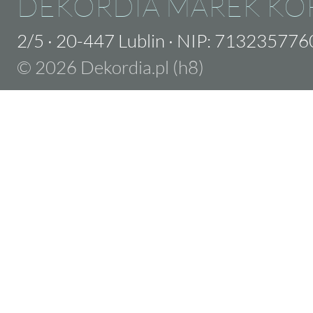
DEKORDIA MAREK KO
2/5
·
20-447 Lublin
·
NIP: 713235776
© 2026 Dekordia.pl (h8)