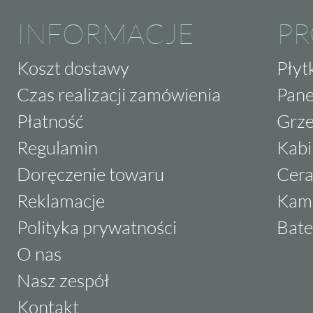
INFORMACJE
P
Koszt dostawy
Płyt
Czas realizacji zamówienia
Pane
Płatność
Grze
Regulamin
Kabi
Doręczenie towaru
Cera
Reklamacje
Kam
Polityka prywatności
Bate
O nas
Nasz zespół
Kontakt