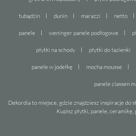
tubądzin
dunin
marazzi
netto
panele
weninger panele podłogowe
p
płytki na schody
płytki do łazienki
panele w jodełkę
mocha mousse
panele classen m
Dekordia to miejsce, gdzie znajdziesz inspiracje do 
Kupisz płytki, panele, ceramikę, g