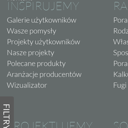
INSPIRUJEMY
RA
Galerie użytkowników
Pora
Wasze pomysły
Rodz
Projekty użytkowników
Właś
Nasze projekty
Spos
Polecane produkty
Pora
Aranżacje producentów
Kalk
Wizualizator
Fugi 
FILTRY
PROJEKTUJEMY
SO