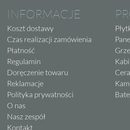
INFORMACJE
P
Koszt dostawy
Płyt
Czas realizacji zamówienia
Pane
Płatność
Grze
Regulamin
Kabi
Doręczenie towaru
Cera
Reklamacje
Kam
Polityka prywatności
Bate
O nas
Nasz zespół
Kontakt