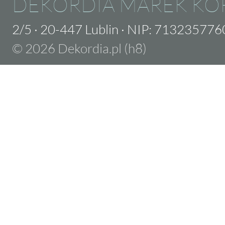
DEKORDIA MAREK KO
2/5
·
20-447 Lublin
·
NIP: 713235776
© 2026 Dekordia.pl (h8)