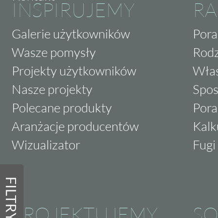
INSPIRUJEMY
RA
Galerie użytkowników
Pora
Wasze pomysły
Rodz
Projekty użytkowników
Właś
Nasze projekty
Spos
Polecane produkty
Pora
Aranżacje producentów
Kalk
Wizualizator
Fugi 
FILTRY
PROJEKTUJEMY
SO