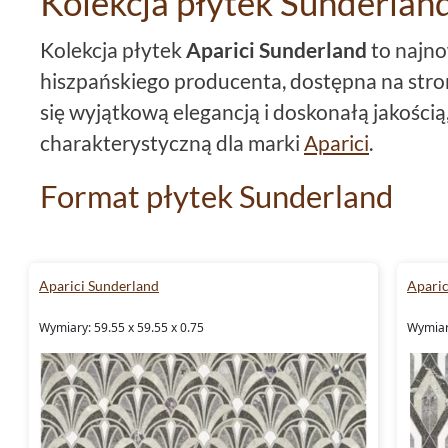
Kolekcja płytek Sunderland
Kolekcja płytek
Aparici Sunderland
to najno
hiszpańskiego producenta, dostępna na stron
się wyjątkową elegancją i doskonałą jakością,
charakterystyczną dla marki
Aparici
.
Format płytek Sunderland
Kolekcja
Aparici Sunderland
składa się z pł
59,55x59,55. Duży rozmiar tych płytek dod
Aparici Sunderland
Aparic
przestronności, tworząc tym samym wyjątko
Wymiary: 59.55 x 59.55 x 0.75
Wymiary
płytek sprawia, że są one idealnym rozwiąza
dużych przestrzeni.
Rodzaj materiału