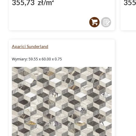
355,73 zł/m²
355
Płytki Aparici Sunderland do ł
Płytki Sunderland to doskonały wybór
do ła
doskonała jakość sprawiają, że każda łazie
charakteru. Są one także
mrozoodporne
, co
Aparici Sunderland
sprawdzą się w łazienkach bez ogrzewania 
Wymiary: 59.55 x 60.00 x 0.75
Płytki Sunderland do kuchni
Kolekcja Sunderland to także idealne
płytki 
odporności na różne czynniki, takie jak wys
sprawdzą się one doskonale na podłodze kuch
płytki, które przyciągną uwagę każdego.
Płytki Sunderland do salonu