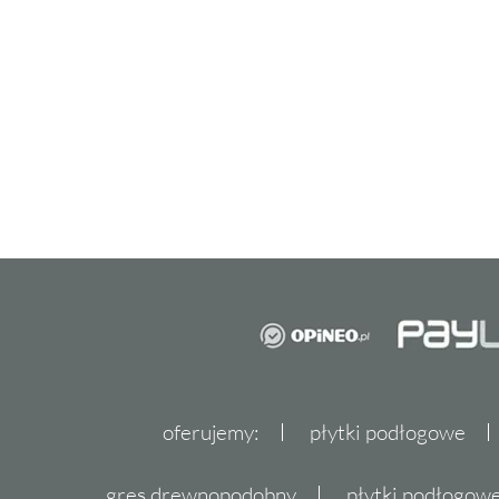
oferujemy:
płytki podłogowe
gres drewnopodobny
płytki podłogo