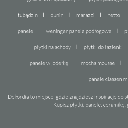
tubądzin
dunin
marazzi
netto
panele
weninger panele podłogowe
p
płytki na schody
płytki do łazienki
panele w jodełkę
mocha mousse
panele classen m
Dekordia to miejsce, gdzie znajdziesz inspiracje do 
Kupisz płytki, panele, ceramikę, g