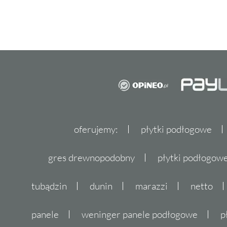
oferujemy:
płytki podłogowe
gres drewnopodobny
płytki podłogo
tubądzin
dunin
marazzi
netto
panele
weninger panele podłogowe
p