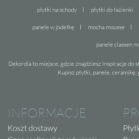
płytki na schody
płytki do łazienki
panele w jodełkę
mocha mousse
panele classen m
Dekordia to miejsce, gdzie znajdziesz inspiracje do 
Kupisz płytki, panele, ceramikę, g
INFORMACJE
P
Koszt dostawy
Płyt