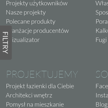
Projekty użytkowników
Właś
Nasze projekty
Spos
Polecane produkty
Pora
Aranżacje producentów
Kalk
FILTRY
Wizualizator
Fugi 
PROJEKTUJEMY
SO
Projekt łazienki dla Ciebie
Fac
Architekci wnętrz
Inst
Pomysł na mieszkanie
Blog