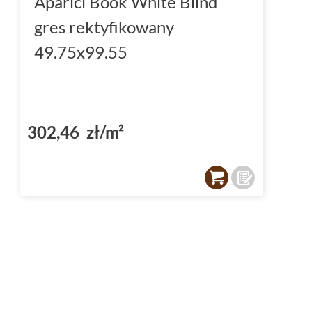
Aparici Book White Blind
gres rektyfikowany
49.75x99.55
302,46 zł/m²