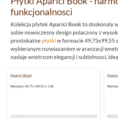
Płytki Aparici Book - harmo
funkcjonalnosci
Kolekcja płytek
Aparici Book
to doskonaly w
sobie nowoczesny design polaczony z wysoki
prostokatne
płytki
w formacie 49,75x99,55 st
wybieranym rozwiazaniem w aranzacji wnetr
nadaje wnetrzom elegancji i subtelnosci, idea
wspolczesne trendy. Wysokogatunkowy gres,
gwarantuje ich uniwersalnosc oraz dlugowie
Aparici Book
Aparic
Co wiecej, dzieki mrozoodpornosci i procesowi
Wymiary: 49.75 x 99.55 x 1.00
Wymiary
stanowia swietne rozwiazanie nie tylko do 
zewnetrznych.
Płytki do łazienki z kolekcji A