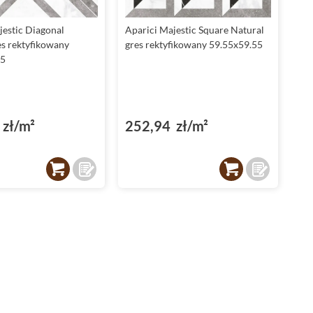
sprawdzą się w miejscach narażonych na zmieniające się
warunki atmosferyczne. Ich trwałość i estetyka idą w parze,
jestic Diagonal
Aparici Majestic Square Natural
co pozwala na tworzenie spójnych aranżacji pomiędzy
es rektyfikowany
gres rektyfikowany 59.55x59.55
wnętrzami a przestrzeniami zewnętrznymi.
55
Płytki do łazienki - ponadczasowa estetyka
Płytki do łazienki
z kolekcji
Aparici Majestic
to idealne
rozwiązanie dla osób, które cenią sobie nie tylko estetykę, ale
zł/m²
252,94 zł/m²
także praktyczność. Dzięki matowemu wykończeniu i
strukturze przypominającej
marmur
, nadają łazience
elegancji i wyjątkowego charakteru. Mrozoodporne
właściwości oraz antypoślizgowa powierzchnia sprawiają, że
są one bezpieczne w użytkowaniu, nawet w miejscach o
podwyższonej wilgotności.
Dzięki precyzyjnemu wykonaniu oraz możliwości
minimalizacji fug,
płytki Aparici Majestic
pozwalają na
stworzenie idealnie gładkiej powierzchni, która doskonale
komponuje się z innymi elementami wyposażenia łazienki.
Ich neutralne kolory, takie jak biały czy mix, sprawiają, że
pasują one zarówno do nowoczesnych, jak i bardziej