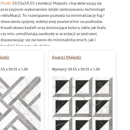
Płytki
59,55x59,55 z kolekcji Majestic charakteryzują się
precyzyjnym wykonaniem dzięki zastosowaniu technologii
rektyfikacji. To rozwiązanie pozwala na minimalizację fug i
stworzenie spójnej, estetycznej powierzchni na podłodze.
Kwadratowy kształt oraz dominujące kolory, takie jak biały
czy mix, umożliwiają swobodę w aranżacji przestrzeni,
dopasowując się zarówno do minimalistycznych, jak i
bardziej klasycznych stylów.
jestic
Aparici Majestic
Niezależnie od miejsca, w którym planujesz wykorzystać
płytki Majestic, możesz być pewien, że ich gresowy materiał
55 x 59.55 x 1.00
Wymiary: 59.55 x 59.55 x 1.00
zapewnia trwałość i odporność na różne warunki. Dzięki
antypoślizgowej powierzchni o parametrach R10, kolekcja ta
sprawdzi się zarówno w przestrzeniach prywatnych, jak i
komercyjnych.
Mrozoodporne płytki na każdą porę roku
Kolekcja Majestic od Aparici wyróżnia się odpornością na
niskie temperatury, co czyni je idealnym wyborem do
wykorzystania zarówno wewnątrz, jak i na zewnątrz. Dzięki
właściwościom
mrozoodpornym
, płytki te doskonale