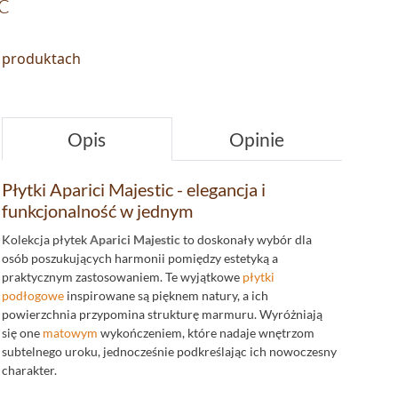
c
o produktach
Opis
Opinie
Płytki Aparici Majestic - elegancja i
funkcjonalność w jednym
Kolekcja płytek
Aparici Majestic
to doskonały wybór dla
osób poszukujących harmonii pomiędzy estetyką a
praktycznym zastosowaniem. Te wyjątkowe
płytki
podłogowe
inspirowane są pięknem natury, a ich
powierzchnia przypomina strukturę marmuru. Wyróżniają
się one
matowym
wykończeniem, które nadaje wnętrzom
subtelnego uroku, jednocześnie podkreślając ich nowoczesny
charakter.