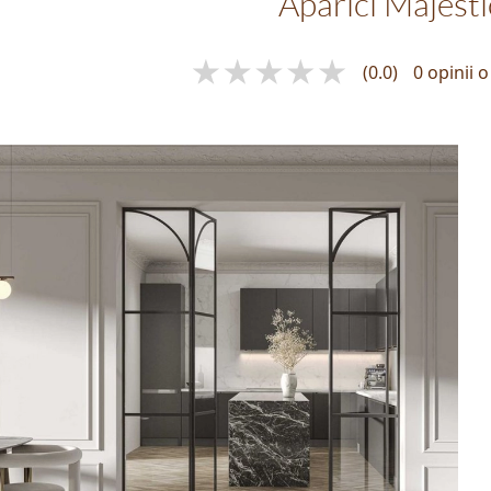
Aparici Majesti
(0.0)
0 opinii 