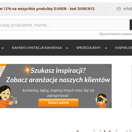
|
a wszystkie produkty DUNIN - kod DUNIN12
info@dekordia
Wyszukiwanie zaaw
KAMIEŃ I IMITACJA KAMIENIA
SPRZEDAJEMY
INSPIRUJ