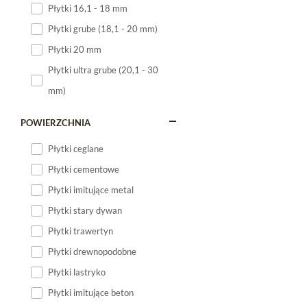
Płytki 16,1 - 18 mm
Płytki 120x60
Płytki grube (18,1 - 20 mm)
Płytki 75x75
Płytki 20 mm
Płytki 80x80
Płytki ultra grube (20,1 - 30
Płytki 90x90
mm)
Płytki 120x120
Płytki małe
POWIERZCHNIA
Płytki duże
Płytki ceglane
Płytki wielkoformatowe
Płytki cementowe
Płytki imitujące metal
Płytki stary dywan
Płytki trawertyn
Płytki drewnopodobne
Płytki lastryko
Płytki imitujące beton