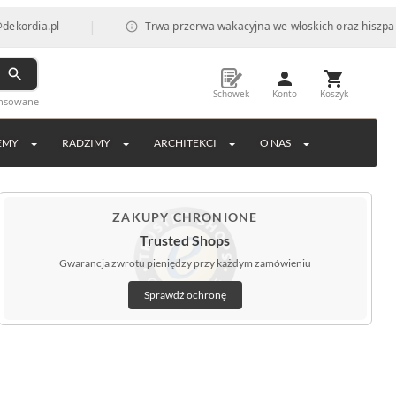
|
.pl
Trwa przerwa wakacyjna we włoskich oraz hiszpańskich fa
Schowek
Konto
Koszyk
ansowane
EMY
RADZIMY
ARCHITEKCI
O NAS
ZAKUPY CHRONIONE
Trusted Shops
Gwarancja zwrotu pieniędzy przy każdym zamówieniu
Sprawdź ochronę