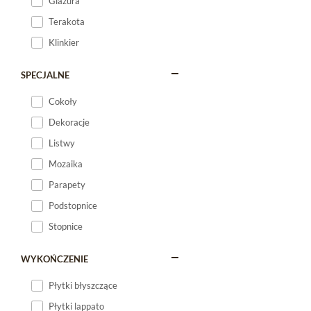
Glazura
Terakota
Klinkier
SPECJALNE
Cokoły
Dekoracje
Listwy
Mozaika
Parapety
Podstopnice
Stopnice
WYKOŃCZENIE
Płytki błyszczące
Płytki lappato