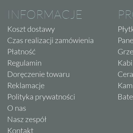
INFORMACJE
P
Koszt dostawy
Płyt
Czas realizacji zamówienia
Pane
Płatność
Grze
Regulamin
Kabi
Doręczenie towaru
Cera
Reklamacje
Kam
Polityka prywatności
Bate
O nas
Nasz zespół
Kontakt