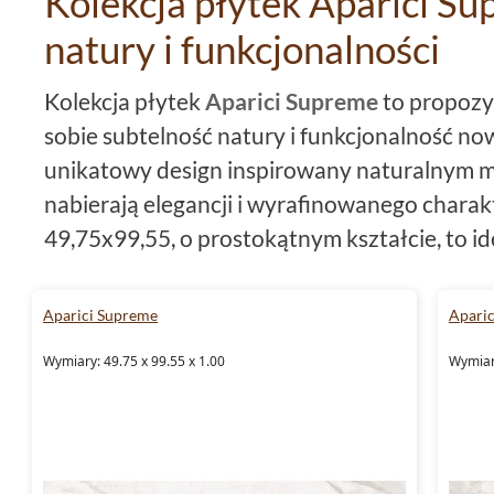
Kolekcja płytek Aparici S
natury i funkcjonalności
Kolekcja płytek
Aparici Supreme
to propozyc
sobie subtelność natury i funkcjonalność n
unikatowy design inspirowany naturalnym 
nabierają elegancji i wyrafinowanego charak
49,75x99,55, o prostokątnym kształcie, to i
przestrzeni mieszkalnych, jak i komercyjnyc
podkreślają nowoczesny styl, a jednocześnie
Aparici Supreme
Apari
Kolekcja ta została zaprojektowana z myśl
Wymiary: 49.75 x 99.55 x 1.00
Wymiary
użytkownikach, którzy cenią zarówno piękno
gresu
jako materiału bazowego gwarantuje t
utrzymania w czystości. Co więcej, płytki te 
na zastosowanie minimalnych fug, zapewniają