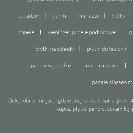
łączą piękno naturalnego marmuru z funkcj
materiałów.
tubądzin
dunin
marazzi
netto
Aparici płytki - ponadczasowa j
panele
weninger panele podłogowe
p
Aparici płytki
to synonim wysokiej jakości i
płytki na schody
płytki do łazienki
Kolekcje tego producenta, w tym wyjątkowe
wyróżniają się unikalnymi wzorami inspirow
panele w jodełkę
mocha mousse
materiałów oraz precyzją wykonania. Dzięk
formatów, kształtów i wykończeń, płytki Apa
panele classen m
zarówno w nowoczesnych, jak i klasycznych 
Odkryj piękno i funkcjonalność, jakie oferują
Dekordia to miejsce, gdzie znajdziesz inspiracje do 
stwórz przestrzeń, która zachwyci każdego 
Kupisz płytki, panele, ceramikę, g