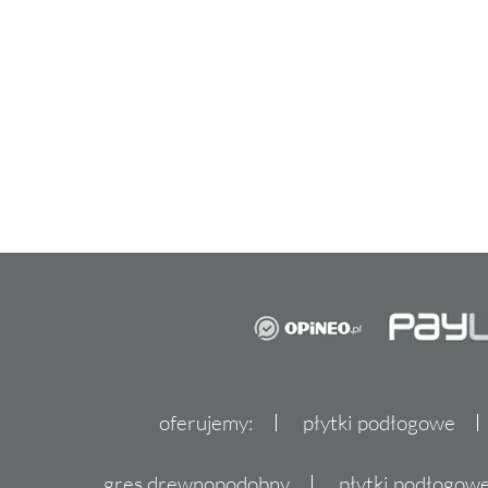
Aparici płytki i płytki Apar
dla wymagających
Aparici płytki
to synonim doskonałej jakości
Aparici słynie z tworzenia kolekcji, które łą
ponadczasowym stylem. W ofercie znajdzie
jak i
ścienne
, które spełnią oczekiwania naw
użytkowników. Kolekcja Aparici Noha to prz
można połączyć estetykę z funkcjonalnością
powierzchnia i imitacja betonu czynią ją id
nowoczesnych aranżacji. Warto postawić na pł
oferujemy:
płytki podłogowe
cieszą się uznaniem wśród klientów na całym
gres drewnopodobny
płytki podłogo