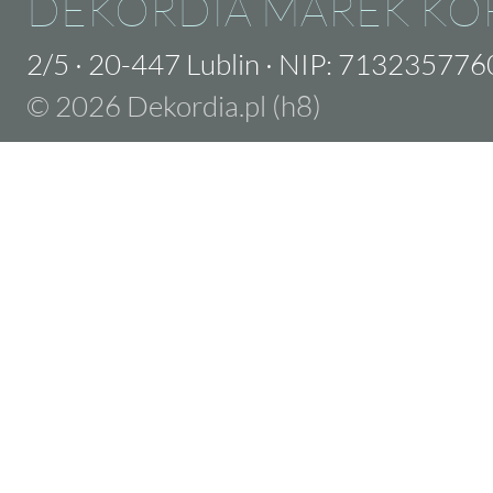
DEKORDIA MAREK KO
2/5
·
20-447 Lublin
·
NIP: 713235776
© 2026 Dekordia.pl (h8)