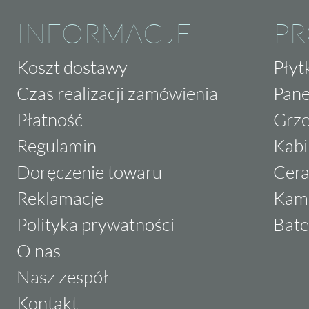
INFORMACJE
P
Koszt dostawy
Płyt
Czas realizacji zamówienia
Pane
Płatność
Grze
Regulamin
Kabi
Doręczenie towaru
Cera
Reklamacje
Kam
Polityka prywatności
Bate
O nas
Nasz zespół
Kontakt