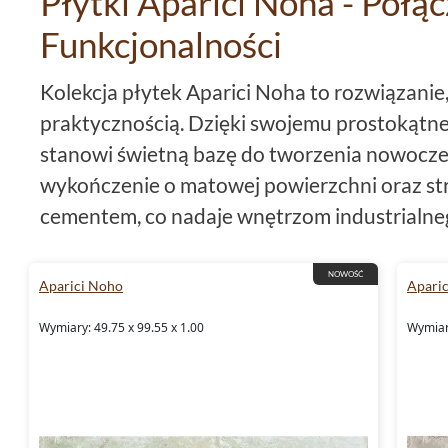
Płytki Aparici Noha - Połąc
Funkcjonalności
Kolekcja płytek Aparici Noha to rozwiązanie,
praktycznością. Dzięki swojemu prostokąt
stanowi świetną bazę do tworzenia nowoczes
wykończenie o matowej powierzchni oraz s
cementem, co nadaje wnętrzom industrialne
podkreślić, że kolekcja Aparici Noha został
jest z trwałości i odporności na działanie c
NOWOŚĆ
Aparici Noho
Apari
mrozoodporności
płytki
mogą być stosowane
Wymiary: 49.75 x 99.55 x 1.00
Wymiary
narażonych na zmienne temperatury.
Rektyfikowane krawędzie dla 
Jednym z istotnych aspektów płytek Aparici N