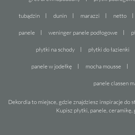
tubądzin
dunin
marazzi
netto
panele
weninger panele podłogowe
p
płytki na schody
płytki do łazienki
panele w jodełkę
mocha mousse
panele classen m
Dekordia to miejsce, gdzie znajdziesz inspiracje do 
Kupisz płytki, panele, ceramikę, g