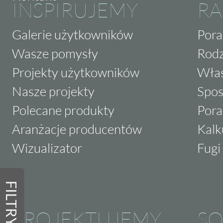
INSPIRUJEMY
RA
Galerie użytkowników
Pora
Wasze pomysły
Rodz
Projekty użytkowników
Właś
Nasze projekty
Spos
Polecane produkty
Pora
Aranżacje producentów
Kalk
Wizualizator
Fugi 
FILTRY
PROJEKTUJEMY
SO