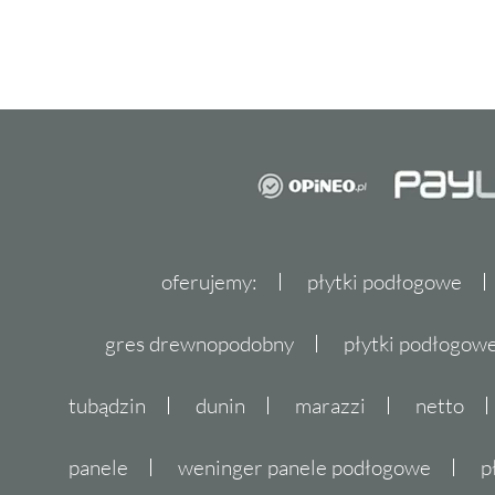
oferujemy:
płytki podłogowe
gres drewnopodobny
płytki podłogo
tubądzin
dunin
marazzi
netto
panele
weninger panele podłogowe
p