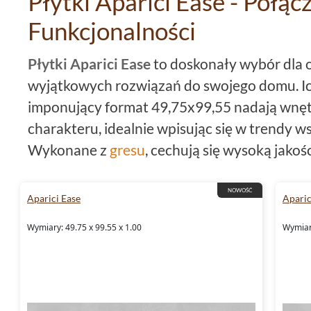
Płytki Aparici Ease - Połącz
Funkcjonalności
Płytki Aparici Ease
to doskonały wybór dla 
wyjątkowych rozwiązań do swojego domu. Ic
imponujący format 49,75x99,55 nadają wnę
charakteru, idealnie wpisując się w trendy 
Wykonane z
gresu
, cechują się wysoką jakoś
zastosowania. To kolekcja, która nie tylko pię
spełnia najbardziej wymagające oczekiwan
NOWOŚĆ
Aparici Ease
Aparic
technicznych, takich jak mrozoodporność,
r
Wymiary: 49.75 x 99.55 x 1.00
Wymiary
antypoślizgowość R10.
Kolekcja Płytek Podłogowych 
Kolekcja
Aparici Ease
to wyjątkowe
płytki 