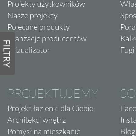
Projekty użytkowników
Właś
Nasze projekty
Spos
Polecane produkty
Pora
Aranżacje producentów
Kalk
FILTRY
Wizualizator
Fugi 
PROJEKTUJEMY
SO
Projekt łazienki dla Ciebie
Fac
Architekci wnętrz
Inst
Pomysł na mieszkanie
Blog