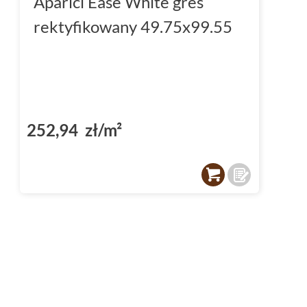
Aparici Ease White gres
rektyfikowany 49.75x99.55
252,94 zł/m²