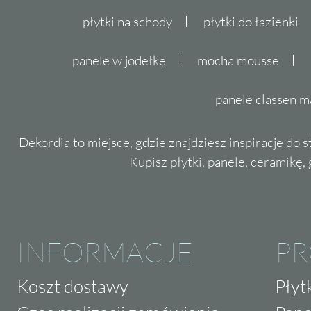
płytki na schody
płytki do łazienki
panele w jodełkę
mocha mousse
panele classen m
Dekordia to miejsce, gdzie znajdziesz inspiracje do 
Kupisz płytki, panele, ceramikę, g
INFORMACJE
P
Koszt dostawy
Płyt