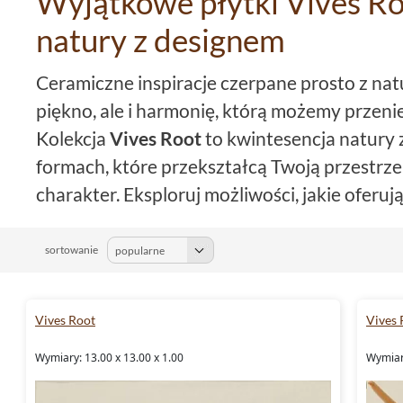
Wyjątkowe płytki Vives Ro
natury z designem
Ceramiczne inspiracje czerpane prosto z natu
piękno, ale i harmonię, którą możemy przeni
Kolekcja
Vives Root
to kwintesencja natury
formach, które przekształcą Twoją przestrze
charakter. Eksploruj możliwości, jakie oferu
pozwól sobie na stworzenie miejsca, które 
naturalnym azylem.
sortowanie
Design i kolorystyka inspirow
Vives Root
Vives 
Przemierzając gamę kolorystyczną płytek
Vi
Wymiary: 13.00 x 13.00 x 1.00
Wymiary
które są odzwierciedleniem ziemi, lasu i kam
przypominający piasek pustyni, głęboki brąz