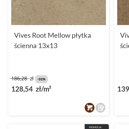
Vives Root Mellow płytka
Vi
ścienna 13x13
śc
186,28
zł
-31%
128,54 zł/m²
139
PROMOCJA