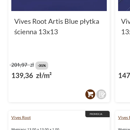
Vives Root Artis Blue płytka
Vi
ścienna 13x13
13
201,97
zł
-31%
139,36 zł/m²
147
PROMOCJA
Vives Root
Vives 
Wymiary: 13.00 x 13.00 x 1.00
Wymiary