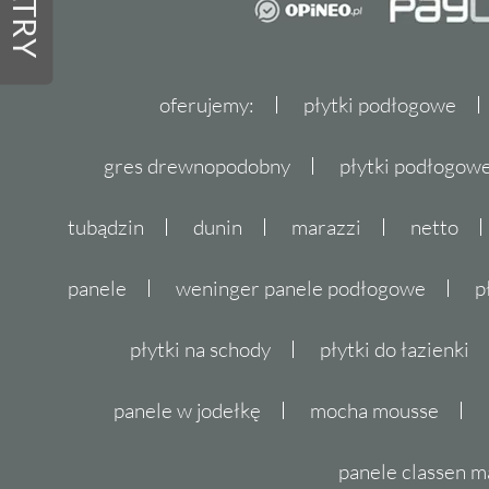
FILTRY
oferujemy:
płytki podłogowe
gres drewnopodobny
płytki podłogo
tubądzin
dunin
marazzi
netto
panele
weninger panele podłogowe
p
płytki na schody
płytki do łazienki
panele w jodełkę
mocha mousse
panele classen m