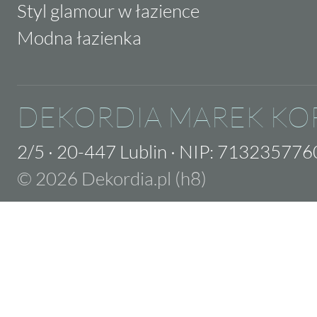
Styl glamour w łazience
Modna łazienka
DEKORDIA MAREK KO
2/5
·
20-447 Lublin
·
NIP: 713235776
© 2026 Dekordia.pl (h8)