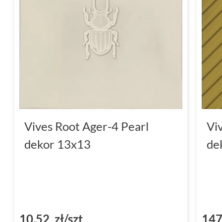
Vives Root Ager-4 Pearl
Vi
dekor 13x13
de
10,52 zł/szt
147