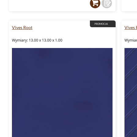
stworzenie przestrzeni, gdzie design spotyk
płytki
Root, możesz być pewien, że salon stan
ciepłym centrum Twojego domu.
PROMOCJA
Vives Root
Vives 
Każdy element kolekcji Vives Root to przemy
Wymiary: 13.00 x 13.00 x 1.00
Wymiary
funkcjonalności i estetyki. Zachęcamy do od
Dekordia.pl
, aby odkryć pełen asortyment p
Twoje wnętrza. Poczuj bliskość natury i cies
lata.