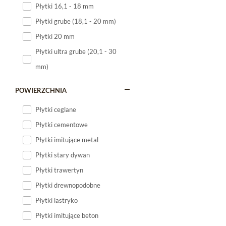
Płytki 16,1 - 18 mm
Płytki 120x60
Płytki grube (18,1 - 20 mm)
Płytki 75x75
Płytki 20 mm
Płytki 80x80
Płytki ultra grube (20,1 - 30
Płytki 90x90
mm)
Płytki 120x120
Płytki małe
POWIERZCHNIA
Płytki duże
Płytki ceglane
Płytki wielkoformatowe
Płytki cementowe
Płytki imitujące metal
Płytki stary dywan
Płytki trawertyn
Płytki drewnopodobne
Płytki lastryko
Płytki imitujące beton