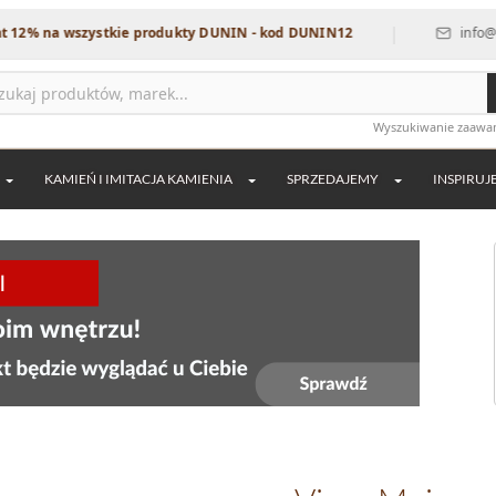
|
 wszystkie produkty DUNIN - kod DUNIN12
info@dekordia.
Wyszukiwanie zaaw
KAMIEŃ I IMITACJA KAMIENIA
SPRZEDAJEMY
INSPIRUJ