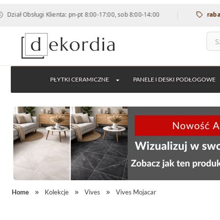
|
bsługi Klienta: pn-pt 8:00-17:00, sob 8:00-14:00
rabat 12% na
PŁYTKI CERAMICZNE
PANELE I DESKI PODŁOGOWE
Home
Kolekcje
Vives
Vives Mojacar