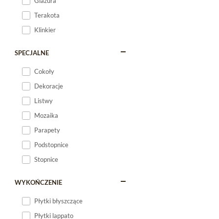
Glazura
Terakota
Klinkier
SPECJALNE
Cokoły
Dekoracje
Listwy
Mozaika
Parapety
Podstopnice
Stopnice
WYKOŃCZENIE
Płytki błyszczące
Płytki lappato