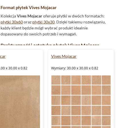
Format płytek Vives Mojacar
Kolekcja
Vives Mojacar
oferuje płytki w dwóch formatach:
płytki 30x60
oraz
płytki 30x30
. Dzięki takiemu rozwiązaniu,
każdy klient będzie mógł wybrać produkt idealnie
dopasowany do swoich potrzeb i wymagań.
Praktyczność i estetyka płytek Vives Mojacar
W naszej ofercie znajdą Państwo płytki wykonane z gresu,
car
Vives Mojacar
charakteryzującego się wysoką odpornością na uszkodzenia.
Dodatkowym atutem jest fakt, że są one
mrozoodporne
.
00 x 30.00 x 0.82
Wymiary: 30.00 x 30.00 x 0.82
Dzięki temu,
płytki Vives Mojacar
mogą być używane
zarówno wewnątrz, jak i na zewnątrz budynku.
Wykończenie powierzchni i właściwości
antypoślizgowe
Matowe
wykończenie powierzchni dodaje im subtelnego
uroku, a jednocześnie sprawia, że są one niezwykle
praktyczne w użytkowaniu. Klasyfikacja antypoślizgowa
R11C gwarantuje bezpieczeństwo podczas użytkowania.