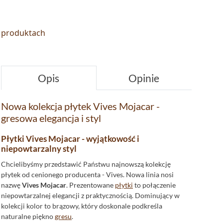
o produktach
Opis
Opinie
Nowa kolekcja płytek Vives Mojacar -
gresowa elegancja i styl
Płytki Vives Mojacar - wyjątkowość i
niepowtarzalny styl
Chcielibyśmy przedstawić Państwu najnowszą kolekcję
płytek od cenionego producenta - Vives. Nowa linia nosi
nazwę
Vives Mojacar
. Prezentowane
płytki
to połączenie
niepowtarzalnej elegancji z praktycznością. Dominujący w
kolekcji kolor to brązowy, który doskonale podkreśla
naturalne piękno
gresu
.