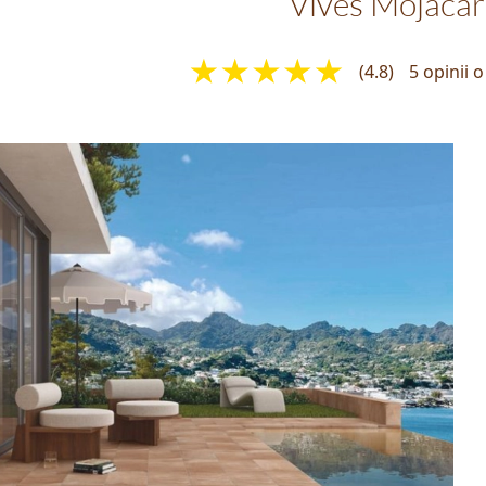
Vives Mojacar
(4.8)
5 opinii 