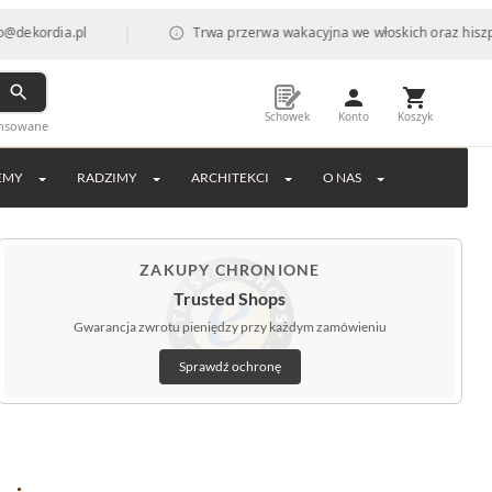
|
dia.pl
Trwa przerwa wakacyjna we włoskich oraz hiszpańskich
Schowek
Konto
Koszyk
ansowane
EMY
RADZIMY
ARCHITEKCI
O NAS
ZAKUPY CHRONIONE
Trusted Shops
Gwarancja zwrotu pieniędzy przy każdym zamówieniu
Sprawdź ochronę