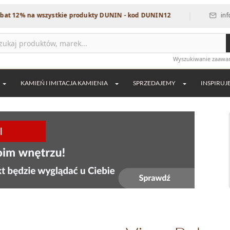
|
% na wszystkie produkty DUNIN - kod DUNIN12
info@dekor
Wyszukiwanie zaaw
KAMIEŃ I IMITACJA KAMIENIA
SPRZEDAJEMY
INSPIRUJ