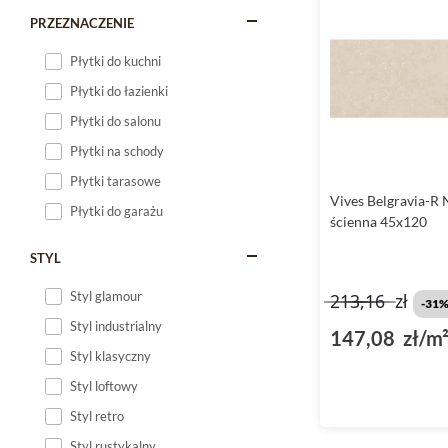
płytkach sprawia, że 
PRZEZNACZENIE
takim jak płytki 45x1
Elementy
dekoracyjne
Płytki do kuchni
Płytki do łazienki
Wyrafinowane wn
Płytki do salonu
Płytki do salonu
z kol
Płytki na schody
oddaje strukturę kami
uzyskanie estetyczneg
Płytki tarasowe
akcentami kolorystycz
Vives Belgravia-R 
Płytki do garażu
wnętrza. Dekoracyjne 
ścienna 45x120
STYL
Vives płytki - wyj
Styl glamour
Vives płytki to synoni
213,16
zł
-31
kształcie, wyróżnia s
Styl industrialny
147,08 zł/m
ale również praktyczn
Styl klasyczny
różnych przestrzeniac
Styl loftowy
Płytki Vives - nowo
Styl retro
Płytki Vives
to propoz
Styl rustykalny