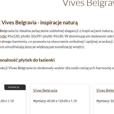
Vives Belgra
 Vives Belgravia - inspiracje naturą
Belgravia
to idealne połączenie subtelnej elegancji z inspiracjami naturą
łytki
45x120, płytki 32x99 i płytki 45x30. W dominującym beżowym odci
ralnego kamienia, co pozwala na stworzenie unikalnej i spójnej aranżacj
tóre umożliwiają jeszcze większą personalizację wnętrz.
jonalność płytek do łazienki
lekcji
Vives Belgravia
to doskonały wybór dla osób ceniących harmonię or
st tworzenie niemal niewidocznych fug, co podkreśla nowoczesny i min
x30 świetnie komponują się zarówno z naturalnym drewnem, jak i metal
go charakteru, a matowa powierzchnia zapewnia komfort użytkowania, m
PROMOCJA
Vives Belgravia
Vives Belg
owe płytki do kuchni
.00 x 1.10
Wymiary: 45.00 x 120.00 x 1.10
Wymiary: 32.
ni
z kolekcji Vives Belgravia pozwala na stworzenie przestrzeni pełnej ha
zeniem oraz odcieniami beżowego doskonale pasuje do nowoczesnych i 