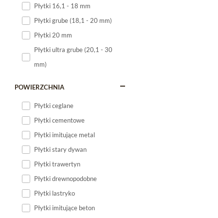
Płytki 16,1 - 18 mm
Płytki 120x60
Płytki grube (18,1 - 20 mm)
Płytki 75x75
Płytki 20 mm
Płytki 80x80
Płytki ultra grube (20,1 - 30
Płytki 90x90
mm)
Płytki 120x120
Płytki małe
POWIERZCHNIA
Płytki duże
Płytki ceglane
Płytki wielkoformatowe
Płytki cementowe
Płytki imitujące metal
Płytki stary dywan
Płytki trawertyn
Płytki drewnopodobne
Płytki lastryko
Płytki imitujące beton