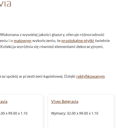
via
. Wykonana z wysokiej jakości glazury, oferuje różnorodność
eniu i o
matowym
wykończeniu, te
prostokątne płytki
świetnie
i. Kolekcja wyróżnia się również elementami dekoracyjnymi,
az spokój w przestrzeni kąpielowej. Dzięki
rektyfikowanym
imalistyczny charakter wnętrza.
Beżowe płytki
w formatach
owymi akcentami. Struktura przypominająca
kamień
nadaje
inimalizując ryzyko poślizgnięć.
ravia
Vives Belgravia
00 x 99.00 x 1.10
Wymiary: 32.00 x 99.00 x 1.10
rmonii i funkcjonalności. Prostokątny kształt płytek w połączeniu
klasycznych aranżacji kuchennych.
Glazura
zastosowana w tych