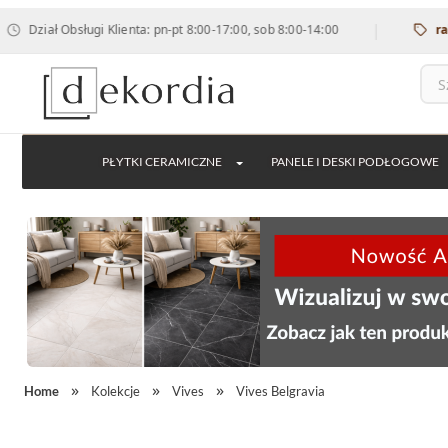
|
iał Obsługi Klienta: pn-pt 8:00-17:00, sob 8:00-14:00
rabat 12
PŁYTKI CERAMICZNE
PANELE I DESKI PODŁOGOWE
Home
Kolekcje
Vives
Vives Belgravia