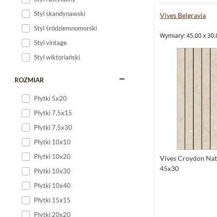
pięknem natury to dos
Styl skandynawski
Vives Belgravia
spójnych, minimalist
nowoczesny i ponadcza
Styl śródziemnomorski
Wymiary: 45.00 x 30.
pozwalają na pełną pe
Styl vintage
Styl wiktoriański
ROZMIAR
Płytki 5x20
Płytki 7,5x15
Płytki 7,5x30
Płytki 10x10
Płytki 10x20
Vives Croydon Nat
45x30
Płytki 10x30
Płytki 10x40
Płytki 15x15
Płytki 20x20