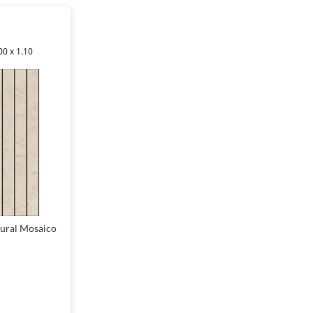
konały przykład połączenia estetyki z trwałością. Prostokątny kształt pł
ycznych aranżacji. Dzięki odcieniom beżowego, matowemu wykończeniu or
sowy charakter. Dostępne formaty, takie jak płytki 45x120, płytki 32x99
00 x 1.10
rsonalizację każdego pomieszczenia.
ural Mosaico