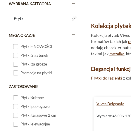
WYBRANA KATEGORIA
Kolekcja płytek
Kolekcja płytek
Vives 
MEGA OKAZJE
formatów takich jak
p
Płytki - NOWOŚCI
oddają charakter natu
takimi jak
mozaika
, k
Płytki 2 gatunek
Płytki za grosze
Elegancja i funkc
Promocje na płytki
Płytki do łazienki
z ko
krawędziom możliwe je
ZASTOSOWANIE
45x120, 32x99 czy 45
wnętrzu wyrafinowane
Płytki ścienne
Vives Belgravia
Płytki podłogowe
Praktyczne i styl
Płytki tarasowe 2 cm
Wymiary: 45.00 x 120
Wybór płytek
do kuch
Płytki elewacyjne
z ich matowym wykońc