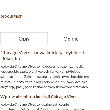
o produktach
Opis
Opinie
Chicago Vives - nowa kolekcja płytek od
Dekordia
Kolekcja
Chicago Vives
to nowoczesne rozwiązanie dla
każdego, kto szuka wyjątkowych i trwałych płytek do
swojego domu. Zainspirowana dynamicznym charakterem
miasta Chicago, ta kolekcja łączy w sobie surowy design z
elegancją, pasując do różnorodnych stylów wnętrzarskich.
Wprowadzenie do kolekcji Chicago Vives
Kolekcja
Chicago Vives
to idealne połączenie
funkcjonalności i estetyki. Płytki tej serii są wzorowane na