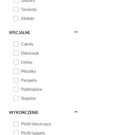
Glazura
Terakota
Klinkier
SPECJALNE
Cokoły
Dekoracje
Listwy
Mozaika
Parapety
Podstopnice
Stopnice
WYKOŃCZENIE
Płytki błyszczące
Płytki lappato