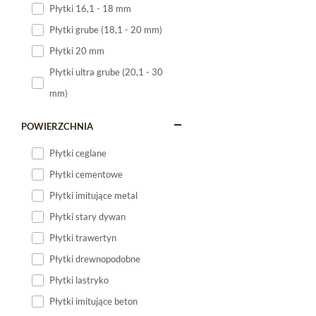
Płytki 16,1 - 18 mm
Płytki 120x60
Płytki grube (18,1 - 20 mm)
Płytki 75x75
Płytki 20 mm
Płytki 80x80
Płytki ultra grube (20,1 - 30
Płytki 90x90
mm)
Płytki 120x120
Płytki małe
POWIERZCHNIA
Płytki duże
Płytki ceglane
Płytki wielkoformatowe
Płytki cementowe
Płytki imitujące metal
Płytki stary dywan
Płytki trawertyn
Płytki drewnopodobne
Płytki lastryko
Płytki imitujące beton