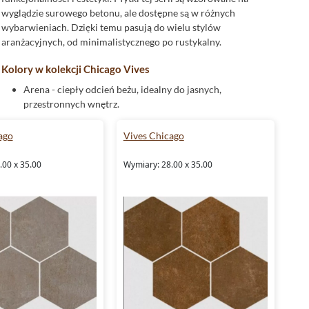
wyglądzie surowego betonu, ale dostępne są w różnych
wybarwieniach. Dzięki temu pasują do wielu stylów
aranżacyjnych, od minimalistycznego po rustykalny.
Kolory w kolekcji Chicago Vives
Arena - ciepły odcień beżu, idealny do jasnych,
przestronnych wnętrz.
Caldera - głęboki, ziemisty odcień, który doda
charakteru każdemu pomieszczeniu.
ago
Vives Chicago
Cemento - klasyczny szary, uniwersalny i ponadczasowy.
Grafito - intensywny, ciemny kolor, idealny do
.00 x 35.00
Wymiary: 28.00 x 35.00
nowoczesnych aranżacji.
Humo - delikatny, dymny odcień, doskonały do
subtelnych dekoracji.
Rozmiary i typy płytek w kolekcji
Kolekcja Chicago
Vives
oferuje
płytki gresowe
w różnych
rozmiarach, zarówno
rektyfikowane
, jak i nierektyfikowane.
Do wyboru są wymiary:
80x80
cm,
59,3x59,3
cm,
30x60
cm
oraz 60x60 cm. Dodatkowo, kolekcja zawiera
płytki