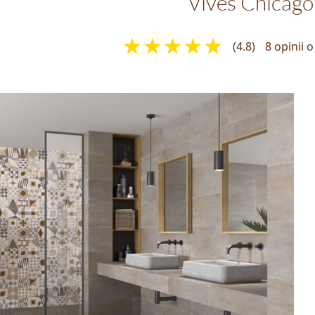
Vives Chicago
(4.8)
8 opinii 