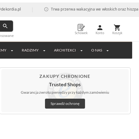
|
l
Trwa przerwa wakacyjna we włoskich oraz hiszpańskich fab
Schowek
Konto
Koszyk
ansowane
EMY
RADZIMY
ARCHITEKCI
O NAS
ZAKUPY CHRONIONE
Trusted Shops
Gwarancja zwrotu pieniędzy przy każdym zamówieniu
Sprawdź ochronę