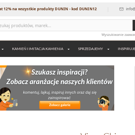
|
 wszystkie produkty DUNIN - kod DUNIN12
info@dekordia.p
Wyszukiwanie zaaw
KAMIEŃ I IMITACJA KAMIENIA
SPRZEDAJEMY
INSPIRUJ