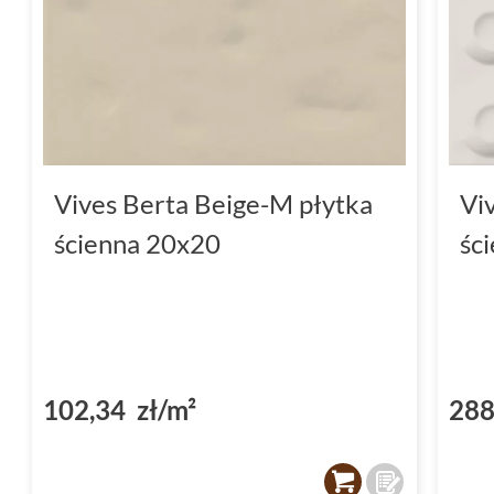
Vives Berta Beige-M płytka
Vi
ścienna 20x20
śc
102,34 zł/m²
288