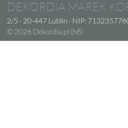
DEKORDIA MAREK KO
2/5
·
20-447 Lublin
·
NIP: 713235776
© 2026 Dekordia.pl (h8)