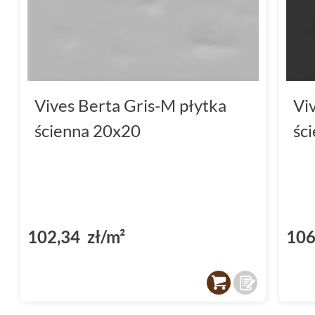
Vives Berta Gris-M płytka
Vi
ścienna 20x20
śc
102,34 zł/m²
106