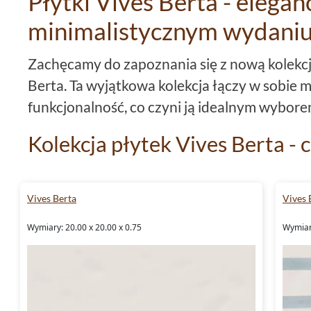
Płytki Vives Berta - elegan
minimalistycznym wydani
Zachęcamy do zapoznania się z nową kolekc
Berta. Ta wyjątkowa kolekcja łączy w sobie m
funkcjonalność, co czyni ją idealnym wybor
Kolekcja płytek Vives Berta -
Kolekcja płytek
Vives Berta
to propozycja dl
jakość.
Płytki
z tej serii wykonane są z glazur
Vives Berta
Vives 
odporność na różnego rodzaju uszkodzenia. 
Wymiary: 20.00 x 20.00 x 0.75
Wymiary
formacie
20x20
, co sprawia, że idealnie spr
niezależnie od jej rozmiaru. Powierzchnia pł
co nadaje im subtelnego, eleganckiego wyglą