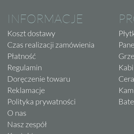
INFORMACJE
P
Koszt dostawy
Płyt
Czas realizacji zamówienia
Pane
Płatność
Grze
Regulamin
Kabi
Doręczenie towaru
Cera
Reklamacje
Kam
Polityka prywatności
Bate
O nas
Nasz zespół