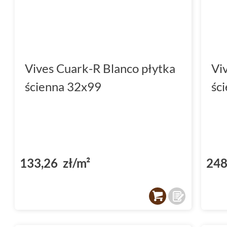
Wygoda i precyzja montażu
Wyróżnikiem
płytki
Vives Cuark
jest ich
rek
oznacza, że płytki zostały precyzyjnie wycię
Vives Cuark-R Blanco płytka
Vi
idealnie równą powierzchnię. Rektyfikacja u
ścienna 32x99
śc
widoczność fug i pozwala na uzyskanie nowo
monolitycznego wyglądu ścian.
Lastryko: powrót do klasyki 
wydaniu
133,26 zł/m²
248
Lastryko
od lat kojarzone jest z trwałością
kolekcji
Vives Cuark
zostało ono reinterpre
klasycznemu stylowi. Struktura lastryko, po