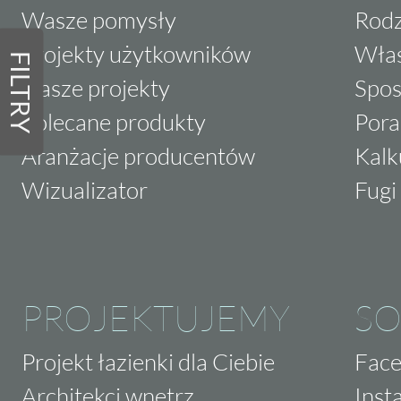
Wasze pomysły
Rodz
Projekty użytkowników
Właś
FILTRY
Nasze projekty
Spos
Polecane produkty
Pora
Aranżacje producentów
Kalk
Wizualizator
Fugi 
PROJEKTUJEMY
SO
Projekt łazienki dla Ciebie
Fac
Architekci wnętrz
Inst