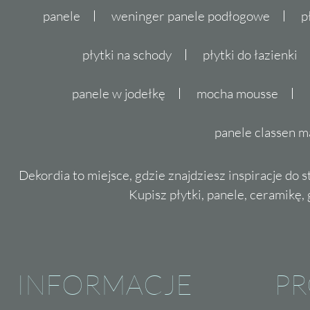
panele
weninger panele podłogowe
p
płytki na schody
płytki do łazienki
panele w jodełkę
mocha mousse
panele classen m
Dekordia to miejsce, gdzie znajdziesz inspiracje do 
Kupisz płytki, panele, ceramikę, g
INFORMACJE
P