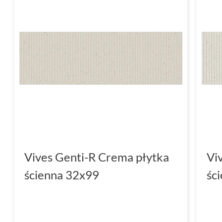
do zapoznania się z naszą ofertą, gdzie znajd
Twoje wnętrze. Zainspiruj się i stwórz przest
odzwierciedlać Twój styl -
ścienne
płytki Viv
dla każdego, kto ceni sobie połączenie estety
Vives Genti-R Crema płytka
Vi
ścienna 32x99
śc