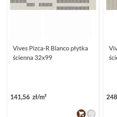
Vives Pizca-R Blanco płytka
Vi
ścienna 32x99
śc
141,56 zł/m²
248