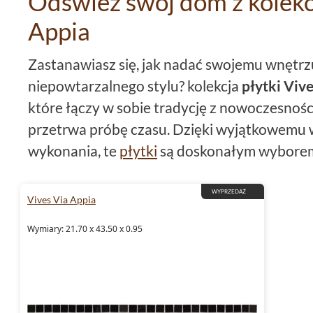
Odśwież swój dom z kolekc
Appia
Zastanawiasz się, jak nadać swojemu wnętrz
niepowtarzalnego stylu? kolekcja
płytki Viv
które łączy w sobie tradycję z nowoczesności
przetrwa próbę czasu. Dzięki wyjątkowemu w
wykonania, te
płytki
są doskonałym wyborem 
stworzyć wyjątkową przestrzeń w swoim do
WYPRZEDAŻ
Vives Via Appia
Wielkoformatowa elegancja 
Wymiary: 21.70 x 43.50 x 0.95
Kolekcja Via Appia firmy
Vives
wykorzystuje p
zapewniają szerokie możliwości aranżacyjne
nowoczesne projekty. Duży format płytek spr
większa i bardziej elegancka, a jednocześnie