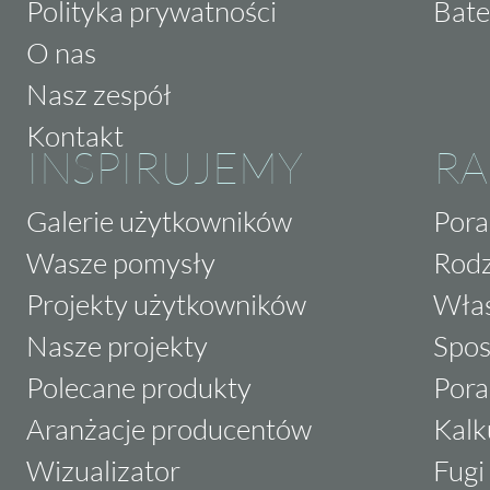
Polityka prywatności
Bate
możesz odmienić swoje wnętrze i stworzyć p
O nas
zachwycać każdego gościa. Przekonaj się sam
Nasz zespół
swojego domu już dziś.
Kontakt
INSPIRUJEMY
RA
Galerie użytkowników
Pora
Wasze pomysły
Rodz
Projekty użytkowników
Właś
Nasze projekty
Spos
Polecane produkty
Pora
Aranżacje producentów
Kalk
Wizualizator
Fugi 