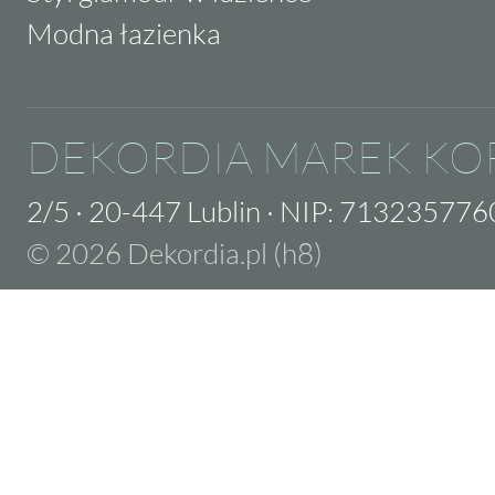
Modna łazienka
DEKORDIA MAREK KO
2/5
·
20-447 Lublin
·
NIP: 713235776
© 2026 Dekordia.pl (h8)