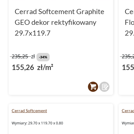
Cerrad Softcement Graphite
Ce
GEO dekor rektyfikowany
Fl
29.7x119.7
29
235,25
zł
235,
-34%
155,26 zł/m²
155
Cerrad Softcement
Cerra
Wymiary: 29.70 x 119.70 x 0.80
Wymiary