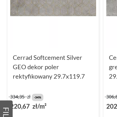
Cerrad Softcement Silver
Ce
GEO dekor poler
gr
rektyfikowany 29.7x119.7
29
334,35
zł
306,
-34%
220,67 zł/m²
202