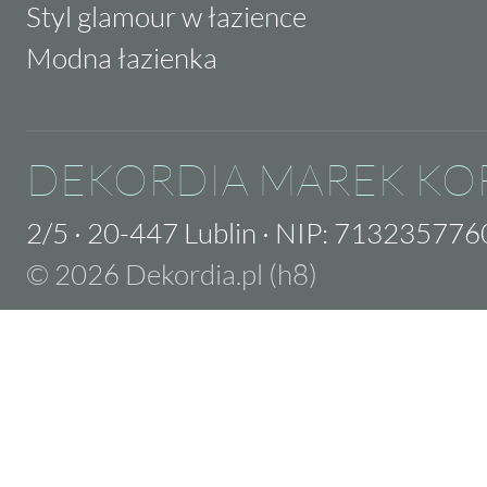
Styl glamour w łazience
Modna łazienka
DEKORDIA MAREK KO
2/5
·
20-447 Lublin
·
NIP: 713235776
© 2026 Dekordia.pl (h8)