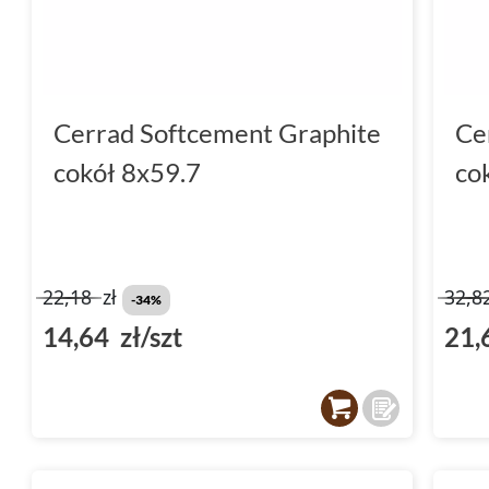
Cerrad Softcement Graphite
Ce
cokół 8x59.7
co
22,18
zł
32,8
-34%
14,64 zł/szt
21,