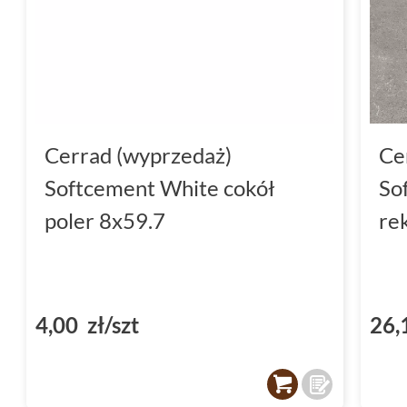
Cerrad (wyprzedaż)
Ce
Softcement White cokół
So
poler 8x59.7
re
4,00 zł/szt
26,