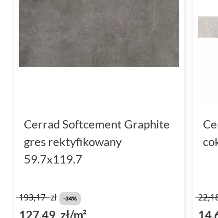
Cerrad Softcement Graphite
Ce
gres rektyfikowany
co
59.7x119.7
193,17
zł
22,1
-34%
127,49 zł/m²
14,