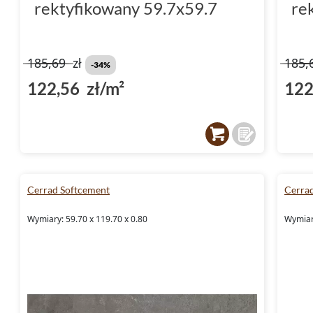
rektyfikowany 59.7x59.7
re
185,69
zł
185,
-34%
122,56 zł/m²
122
Cerrad Softcement
Cerra
Wymiary: 59.70 x 119.70 x 0.80
Wymiary