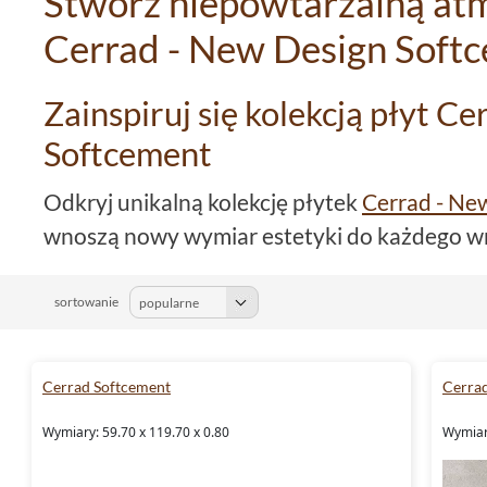
Stwórz niepowtarzalną atm
Cerrad - New Design Soft
Zainspiruj się kolekcją płyt C
Softcement
Odkryj unikalną kolekcję płytek
Cerrad - Ne
wnoszą nowy wymiar estetyki do każdego w
myślą o tych, którzy szukają oryginalnych i
swojego domu, te
płytki
doskonale łączą w s
sortowanie
wytrzymałością.
Gres
, z którego są wykonan
łatwość utrzymania w czystości.
Cerrad Softcement
Cerra
Wymiary i kolorystyka płytek
Wymiary: 59.70 x 119.70 x 0.80
Wymiary
Kolekcja oferuje szeroki wybór formatów, tak