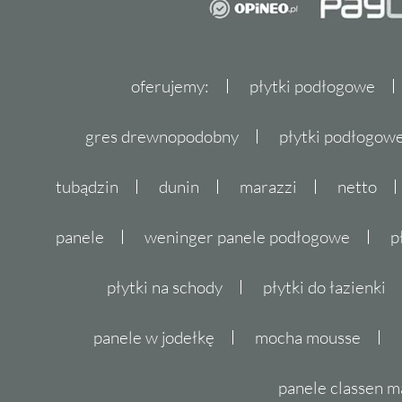
oferujemy:
płytki podłogowe
gres drewnopodobny
płytki podłogo
tubądzin
dunin
marazzi
netto
panele
weninger panele podłogowe
p
płytki na schody
płytki do łazienki
panele w jodełkę
mocha mousse
panele classen m