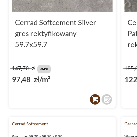
Cerrad Softcement Silver
Ce
gres rektyfikowany
Pa
59.7x59.7
re
147,70
zł
185,
-34%
97,48 zł/m²
122
Cerrad Softcement
Cerra
Wymiary: 59.70 x 59.70 x 0.80
Wymiary