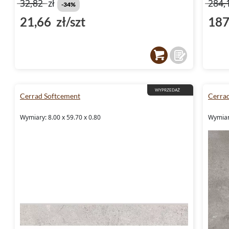
32,82
zł
284,
-34%
21,66 zł/szt
187
WYPRZEDAŻ
Cerrad Softcement
Cerra
Wymiary: 8.00 x 59.70 x 0.80
Wymiary