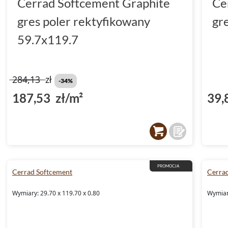
Cerrad Softcement Graphite
Ce
gres poler rektyfikowany
gr
59.7x119.7
284,13
zł
-34%
187,53 zł/m²
39,
PROMOCJA
Cerrad Softcement
Cerra
Wymiary: 29.70 x 119.70 x 0.80
Wymiary