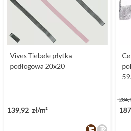
Vives Tiebele płytka
Ce
podłogowa 20x20
po
59
284,
139,92 zł/m²
187