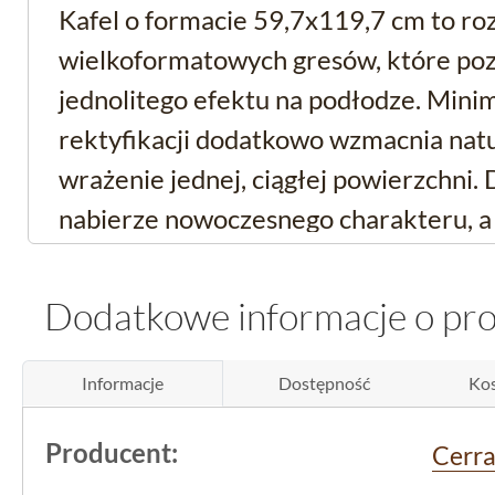
Kafel o formacie 59,7x119,7 cm to ro
wielkoformatowych gresów, które poz
jednolitego efektu na podłodze. Minim
rektyfikacji dodatkowo wzmacnia natu
wrażenie jednej, ciągłej powierzchni.
nabierze nowoczesnego charakteru, a
funkcjonalność materiału ceramiczne
Dodatkowe informacje o pr
Gres podłogowy imitują
trwałość i praktyczno
Informacje
Dostępność
Kos
Produkt marki
Cerrad
, kolekcji Softc
Producent:
Cerra
estetyka. Jest to
gres rektyfikowany
,