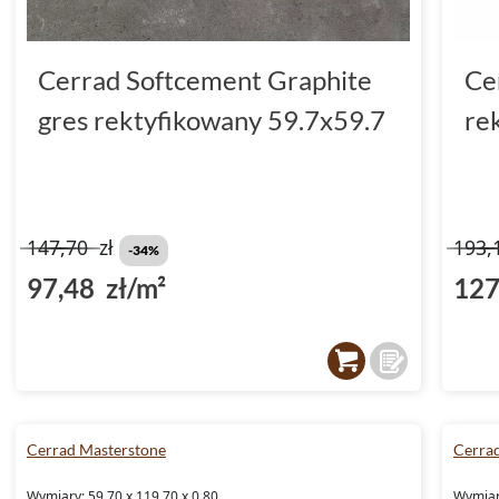
Cerrad Softcement Graphite
Ce
gres rektyfikowany 59.7x59.7
re
147,70
zł
193,
-34%
97,48 zł/m²
127
Cerrad Masterstone
Cerra
Wymiary: 59.70 x 119.70 x 0.80
Wymiary