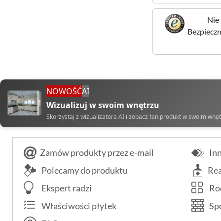
Nie 
Bezpieczne
NOWOŚĆ
AI
Wizualizuj w swoim wnętrzu
Skorzystaj z wizualizatora AI i zobacz ten produkt w swoim wnę
Zamów produkty przez e-mail
Inn
Polecamy do produktu
Rea
Ekspert radzi
Rod
Właściwości płytek
Spo