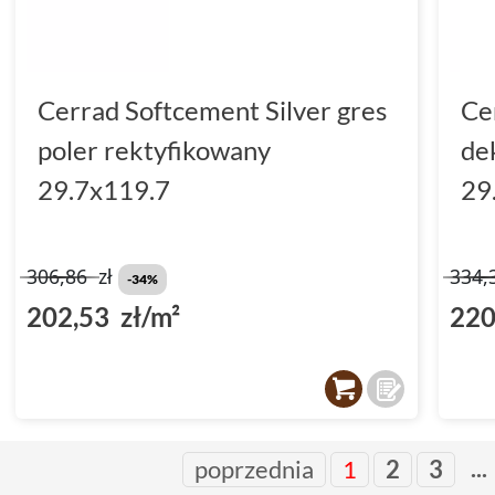
Cerrad Softcement Silver gres
Ce
poler rektyfikowany
de
29.7x119.7
29
306,86
zł
334,
-34%
202,53 zł/m²
220
...
poprzednia
1
2
3