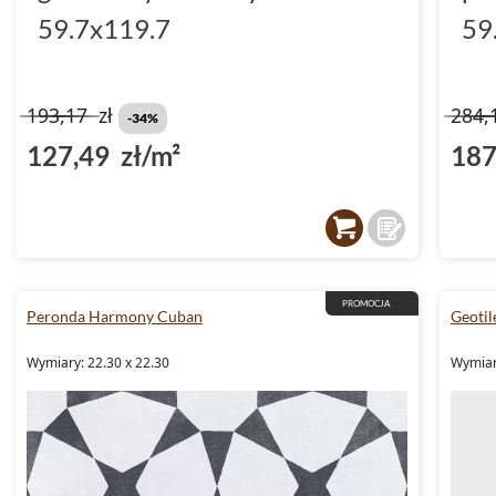
59.7x119.7
59
193,17
zł
284,
-34%
127,49 zł/m²
187
PROMOCJA
Peronda Harmony Cuban
Geoti
Wymiary: 22.30 x 22.30
Wymiary