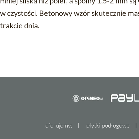
mniej śliska niż poler, a spoiny 1,5-2 mm s
w czystości. Betonowy wzór skutecznie ma
trakcie dnia.
oferujemy:
płytki podłogowe