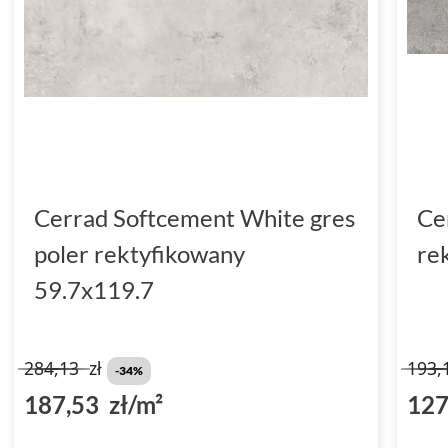
Cerrad Softcement White gres
Ce
poler rektyfikowany
re
59.7x119.7
284,13
zł
193,
-34%
187,53 zł/m²
127