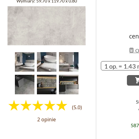
Wymiary:
59.70 x 119.70 x 0.80
cen
Ob
S
(5.0)
2 opinie
587