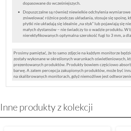
dopasowane do wcześniejszych.
Dopuszczalne są również niewielkie odchylenia wymiarowe w
zniwelować różnice podczas układania, stosuje się spoinę, kt
płytki nie układają się idealnie „na styk” lub pojawiają się n
małych dystansów – nie świadczy to o wadzie produktu. W br
nierektyfikowanych optymalna szerokość fugi to 3 mm, a dl
Prosimy pamiętać, że to samo zdjęcie na każdym monitorze będzie
zostały wykonane w określonych warunkach oświetleniowych, kt
prezentowanych produktów. Produkty bowiem częściowo absorbują
barwę. A zatem percepcja zakupionych produktów, może być inna
na skalibrowanych monitorach, gdyż niemożliwe jest odtworzen
Inne produkty z kolekcji