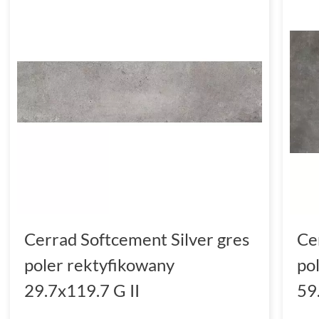
Cerrad Softcement Silver gres
Ce
poler rektyfikowany
po
29.7x119.7 G II
59