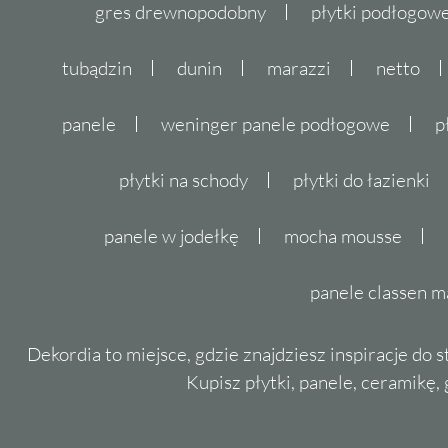
gres drewnopodobny
płytki podłogo
tubądzin
dunin
marazzi
netto
panele
weninger panele podłogowe
p
płytki na schody
płytki do łazienki
panele w jodełkę
mocha mousse
panele classen m
Dekordia to miejsce, gdzie znajdziesz inspiracje do 
Kupisz płytki, panele, ceramikę, g