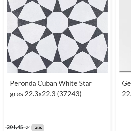
Peronda Cuban White Star
Ge
gres 22.3x22.3 (37243)
22
201,45
zł
-31%