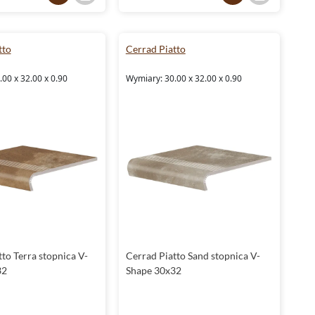
jak i w miejscach pracy.
Kamień dekoracyjny Cerrad - New Design Piatto to
połączenie estetyki z funkcjonalnością. Kolekcja ta doskonale
tto
Cerrad Piatto
sprawdza się zarówno w nowoczesnych, jak i klasycznych
wnętrzach, oferując szerokie możliwości aranżacyjne.
00 x 32.00 x 0.90
Wymiary: 30.00 x 32.00 x 0.90
Wykorzystanie płytek tej serii pozwala na stworzenie wnętrz,
które są nie tylko piękne, ale również praktyczne i wygodne w
użytkowaniu.
Uniwersalność kamienia dekoracyjnego Cerrad -
New Design
Kamień dekoracyjny Cerrad - New Design Piatto znajduje
zastosowanie w różnych przestrzeniach. Dzięki dostępności
w wersjach ściennych i podłogowych, kolekcja ta pozwala na
kompleksowe wykończenie zarówno wnętrz, jak i przestrzeni
zewnętrznych. To idealne rozwiązanie do salonów, kuchni,
łazienek, a także na tarasy, balkony czy elewacje.
to Terra stopnica V-
Cerrad Piatto Sand stopnica V-
32
Shape 30x32
Dzięki strukturom imitującym cegłę i kamień, płytki z tej serii
doskonale wpisują się w różnorodne style aranżacyjne. Mogą
być używane jako główny element dekoracyjny lub stanowić