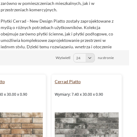
zarówno w pomieszczeniach mieszkalnych, jak i w
przestrzeniach komercyjnych.
Płytki Cerrad - New Design Piatto zostały zaprojektowane z
myślą o różnych potrzebach użytkowników. Kolekcja
obejmuje zarówno płytki ścienne, jak i płytki podłogowe, co
umożliwia kompleksowe zaprojektowanie przestrzeni w
jednym stylu. Dzięki temu rozwiązaniu, wnętrza i otoczenie
stają się spójne wizualnie, a jednocześnie funkcjonalne.
Wyświetl
na stronie
Inspiracja naturą widoczna w tej kolekcji podkreśla jej
uniwersalność i ponadczasowość, pozwalając na
zastosowanie w rozmaitych projektach aranżacyjnych.
tto
Cerrad Piatto
Mrozoodporność i funkcjonalność kamienia
dekoracyjnego Cerrad - New Design Piatto
0 x 30.00 x 0.90
Wymiary: 7.40 x 30.00 x 0.90
Jedną z najważniejszych cech kolekcji Cerrad - New Design
Piatto jest jej mrozoodporność. To niezwykle istotny
parametr, który umożliwia zastosowanie tych płytek zarówno
wewnątrz, jak i na zewnątrz budynków. Bez obaw można je
wykorzystać na tarasach, balkonach czy elewacjach, gdzie
będą odporne na działanie niskich temperatur i trudnych