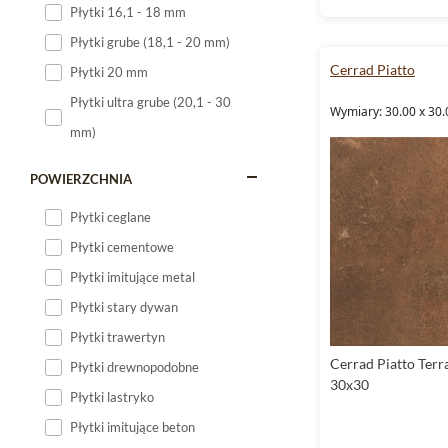
Płytki 16,1 - 18 mm
Płytki 120x60
Płytki grube (18,1 - 20 mm)
Płytki 75x75
Cerrad Piatto
Płytki 20 mm
Płytki 80x80
Płytki ultra grube (20,1 - 30
Wymiary: 30.00 x 30.
Płytki 90x90
mm)
Płytki 120x120
Płytki małe
POWIERZCHNIA
Płytki duże
Płytki ceglane
Płytki wielkoformatowe
Płytki cementowe
Płytki imitujące metal
Płytki stary dywan
Płytki trawertyn
Cerrad Piatto Terra
Płytki drewnopodobne
30x30
Płytki lastryko
Płytki imitujące beton