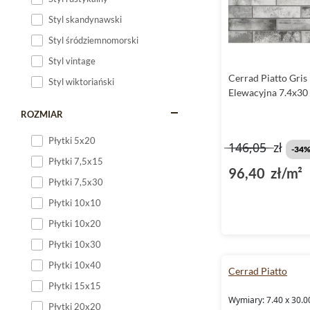
Styl skandynawski
Styl śródziemnomorski
Styl vintage
Cerrad Piatto Gris
Styl wiktoriański
Elewacyjna 7.4x30
ROZMIAR
Płytki 5x20
146,05
zł
-34
Płytki 7,5x15
96,40 zł/m²
Płytki 7,5x30
Płytki 10x10
Płytki 10x20
Płytki 10x30
Płytki 10x40
Cerrad Piatto
Płytki 15x15
Wymiary: 7.40 x 30.0
Płytki 20x20