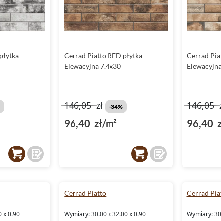
 płytka
Cerrad Piatto RED płytka
Cerrad Piat
Elewacyjna 7.4x30
Elewacyjna
146,05
zł
146,05
%
-34%
96,40 zł/m²
96,40 z
Cerrad Piatto
Cerrad Pia
0 x 0.90
Wymiary: 30.00 x 32.00 x 0.90
Wymiary: 30.