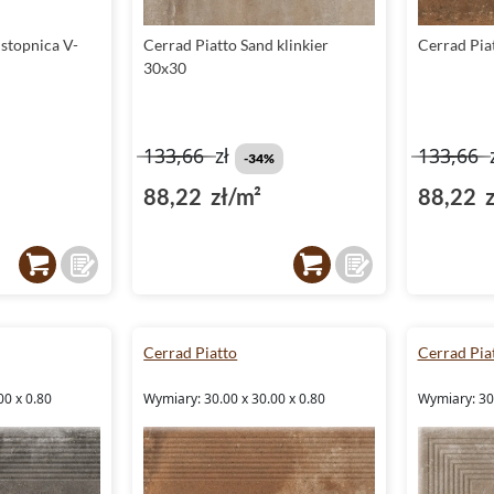
stopnica V-
Cerrad Piatto Sand klinkier
Cerrad Pia
30x30
133,66
zł
133,66
-34%
88,22 zł/m²
88,22 z
Cerrad Piatto
Cerrad Pia
00 x 0.80
Wymiary: 30.00 x 30.00 x 0.80
Wymiary: 30.