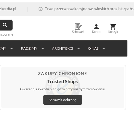
|
Trwa przerwa wakacyjna we włoskich oraz hiszpańskich fabrykac
Schowek
Konto
Koszyk
ansowane
EMY
RADZIMY
ARCHITEKCI
O NAS
ZAKUPY CHRONIONE
Trusted Shops
Gwarancja zwrotu pieniędzy przy każdym zamówieniu
Sprawdź ochronę