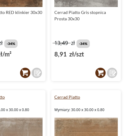
tto RED klinkier 30x30
Cerrad Piatto Gris stopnica
Prosta 30x30
zł
13,49
zł
-34%
-34%
ł/m²
8,91 zł/szt
tto
Cerrad Piatto
00 x 30.00 x 0.80
Wymiary: 30.00 x 30.00 x 0.80