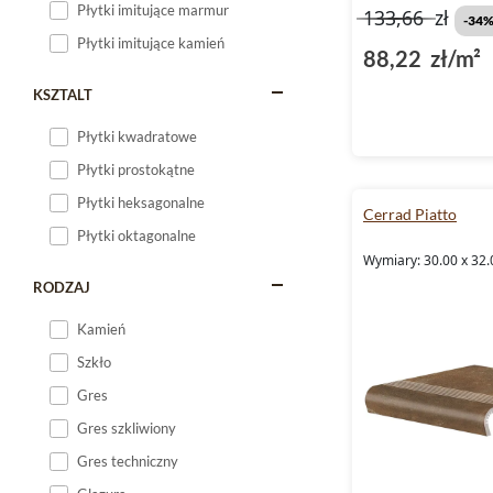
Płytki imitujące marmur
133,66
zł
-34
Płytki imitujące kamień
88,22 zł/m²
KSZTALT
Płytki kwadratowe
Płytki prostokątne
Płytki heksagonalne
Cerrad Piatto
Płytki oktagonalne
Wymiary: 30.00 x 32.
RODZAJ
Kamień
Szkło
Gres
Gres szkliwiony
Gres techniczny