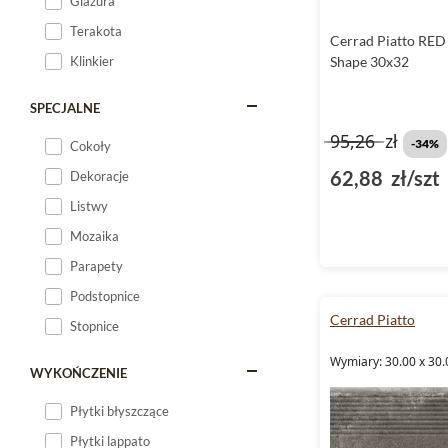
Glazura
Terakota
Cerrad Piatto RED 
Klinkier
Shape 30x32
SPECJALNE
95,26
zł
-34%
Cokoły
62,88 zł/szt
Dekoracje
Listwy
Mozaika
Parapety
Podstopnice
Cerrad Piatto
Stopnice
Wymiary: 30.00 x 30.
WYKOŃCZENIE
Płytki błyszczące
Płytki lappato