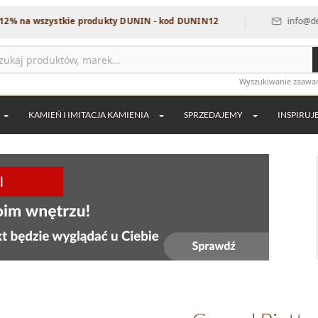
|
ystkie produkty DUNIN - kod DUNIN12
info@dekordia.pl
Wyszukiwanie zaaw
KAMIEŃ I IMITACJA KAMIENIA
SPRZEDAJEMY
INSPIRUJ