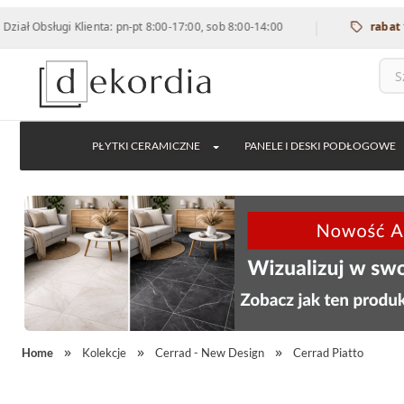
|
 Klienta: pn-pt 8:00-17:00, sob 8:00-14:00
rabat 12% na wsz
PŁYTKI CERAMICZNE
PANELE I DESKI PODŁOGOWE
Home
Kolekcje
Cerrad - New Design
Cerrad Piatto