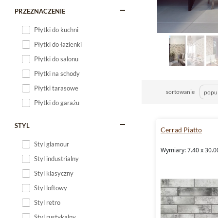
PRZEZNACZENIE
Płytki do kuchni
Płytki do łazienki
Płytki do salonu
Płytki na schody
Płytki tarasowe
sortowanie
Płytki do garażu
STYL
Cerrad Piatto
Styl glamour
Wymiary: 7.40 x 30.0
Styl industrialny
Styl klasyczny
Styl loftowy
Styl retro
Styl rustykalny