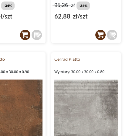
ł
95,26
zł
tło dla innych elementów wystroju. Cerrad - New Design
-34%
-34%
kamień dekoracyjny to również doskonały wybór dla
ł/szt
62,88 zł/szt
przestrzeni komercyjnych, takich jak restauracje, hotele czy
biura, gdzie estetyka idzie w parze z trwałością.
tto
Cerrad Piatto
00 x 30.00 x 0.90
Wymiary: 30.00 x 30.00 x 0.80