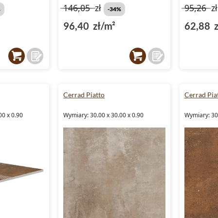
146,05
zł
95,26
z
%
-34%
96,40 zł/m²
62,88 z
Cerrad Piatto
Cerrad Pia
00 x 0.90
Wymiary: 30.00 x 30.00 x 0.90
Wymiary: 30.