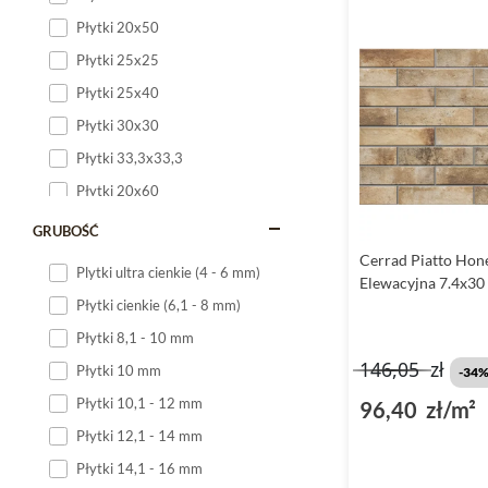
Płytki 20x50
Płytki 25x25
Płytki 25x40
Płytki 30x30
Płytki 33,3x33,3
Płytki 20x60
Płytki 20x120
GRUBOŚĆ
Płytki 25x60
Cerrad Piatto Hon
Plytki ultra cienkie (4 - 6 mm)
Elewacyjna 7.4x30
Płytki 25x75
Płytki cienkie (6,1 - 8 mm)
Płytki 30x60
Płytki 8,1 - 10 mm
Płytki 30x90
146,05
zł
Płytki 10 mm
-34
Płytki 30x120
Płytki 10,1 - 12 mm
96,40 zł/m²
Płytki 40x120
Płytki 12,1 - 14 mm
Płytki 45x45
Płytki 14,1 - 16 mm
Płytki 60x60