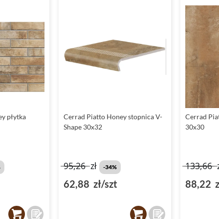
ey płytka
Cerrad Piatto Honey stopnica V-
Cerrad Pia
Shape 30x32
30x30
95,26
zł
133,66
%
-34%
62,88 zł/szt
88,22 z