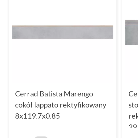
Cerrad Batista Marengo
Ce
cokół lappato rektyfikowany
st
8x119.7x0.85
re
29