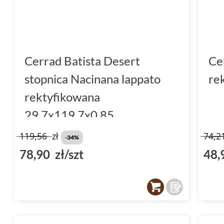
Cerrad Batista Desert
Ce
stopnica Nacinana lappato
re
rektyfikowana
29.7x119.7x0.85
119,56
zł
74,2
-34%
78,90 zł/szt
48,