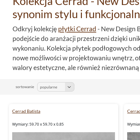
Kolekcja Cerrad - New Desi
synonim stylu i funkcjonaln
Odkryj kolekcję
płytki Cerrad
- New Design B
podejście do aranżacji przestrzeni dzięki u
wykonaniu. Kolekcja płytek podłogowych od
nowe możliwości w projektowaniu wnętrz, of
walory estetyczne, ale również niezrównaną
Wielkoformatowe rozwiązania
sortowanie
minimalistycznym
Wybierając płytki 29,7x119,7 czy płytki 59,
Cerrad Batista
Cerrad
stworzenia harmonijnej i nowoczesnej przest
Wymiary: 59.70 x 59.70 x 0.85
Wymiary
łączy się z praktycznością. Rozmiary te ideal
formatów, których celem jest podkreślenie pr