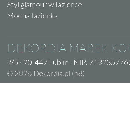
Styl glamour w łazience
Modna łazienka
DEKORDIA MAREK KO
2/5
·
20-447 Lublin
·
NIP: 713235776
© 2026 Dekordia.pl (h8)