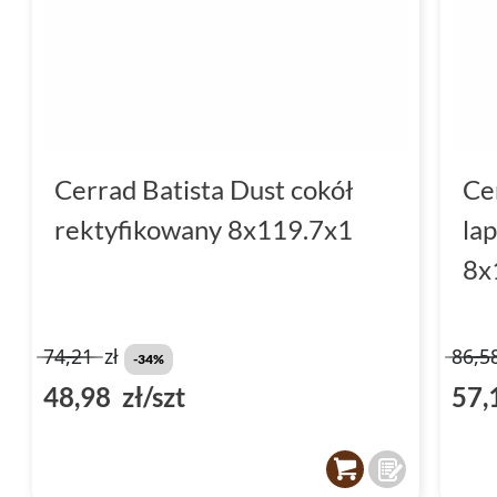
Cerrad Batista Dust cokół
Ce
rektyfikowany 8x119.7x1
la
8x
74,21
zł
86,5
-34%
48,98 zł/szt
57,