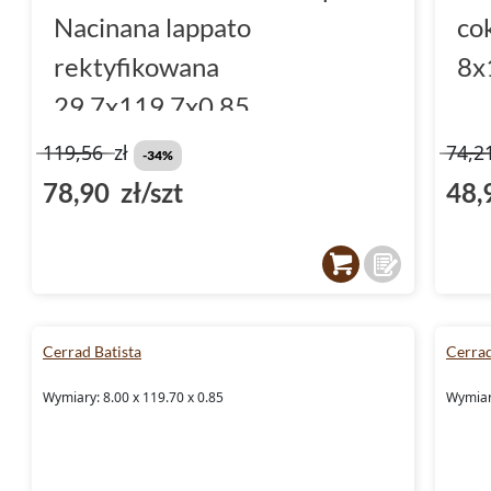
Nacinana lappato
co
rektyfikowana
8x
29.7x119.7x0.85
119,56
zł
74,2
-34%
78,90 zł/szt
48,
Cerrad Batista
Cerrad
Wymiary: 8.00 x 119.70 x 0.85
Wymiary