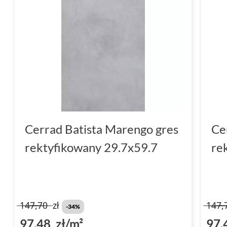
Cerrad Batista Marengo gres
Ce
rektyfikowany 29.7x59.7
re
147,70
zł
147,
-34%
97,48 zł/m²
97,