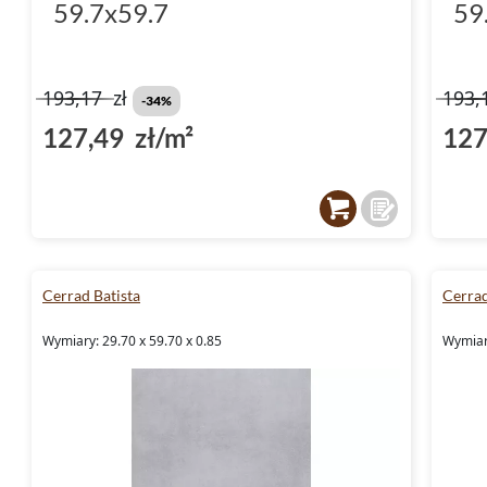
59.7x59.7
59
193,17
zł
193,
-34%
127,49 zł/m²
127
Cerrad Batista
Cerrad
Wymiary: 29.70 x 59.70 x 0.85
Wymiary