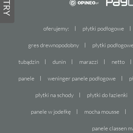
FILTRY
oferujemy:
płytki podłogowe
gres drewnopodobny
płytki podłogo
tubądzin
dunin
marazzi
netto
panele
weninger panele podłogowe
p
płytki na schody
płytki do łazienki
panele w jodełkę
mocha mousse
panele classen m