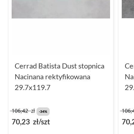
Cerrad Batista Dust stopnica
Ce
Nacinana rektyfikowana
Na
29.7x119.7
29
106,42
zł
106,
-34%
70,23 zł/szt
70,