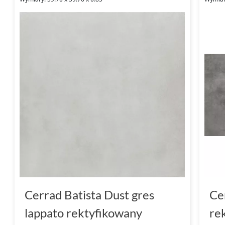
Wybierając płytki Cerrad - New Design Batist
powodzeniem spełnią oczekiwania nawet na
użytkowników. Poznaj pełnię możliwości, jakie d
zacznij tworzyć przestrzeń, która zawsze będ
Cerrad Batista Dust gres
Ce
lappato rektyfikowany
re