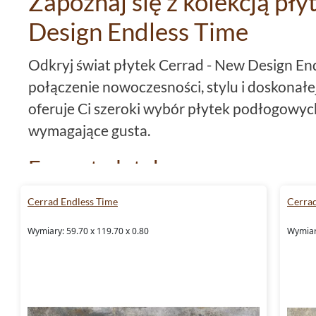
Zapoznaj się z kolekcją pł
Design Endless Time
Odkryj świat płytek Cerrad - New Design End
połączenie nowoczesności, stylu i doskonałej 
oferuje Ci szeroki wybór płytek podłogowyc
wymagające gusta.
Format płytek
Płytki
59,7x59,7
i
płytki
59,7x119,7 to idealn
Cerrad Endless Time
Cerrad
najnowsze trendy wnętrzarskie. Właśnie tak
Wymiary: 59.70 x 119.70 x 0.80
Wymiary
Design Endless Time sprawia, że mogą one s
każdego pomieszczenia.
Mrozoodporność i rektyfikacj