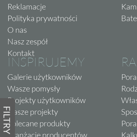
Reklamacje
Kam
Polityka prywatności
Bate
O nas
Nasz zespół
Kontakt
INSPIRUJEMY
RA
Galerie użytkowników
Pora
Wasze pomysły
Rodz
Projekty użytkowników
Właś
FILTRY
Nasze projekty
Spos
Polecane produkty
Pora
Aranżacje producentów
Kalk