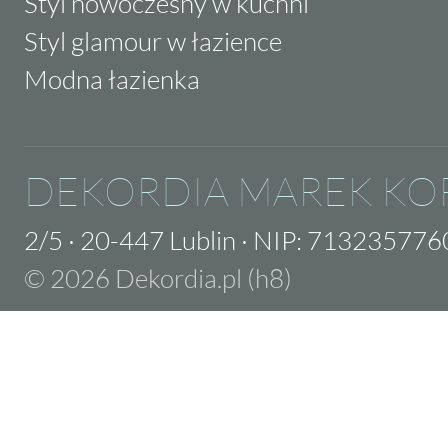
Styl nowoczesny w kuchni
Styl glamour w łazience
Modna łazienka
DEKORDIA MAREK KO
2/5
·
20-447 Lublin
·
NIP: 713235776
© 2026 Dekordia.pl (h8)