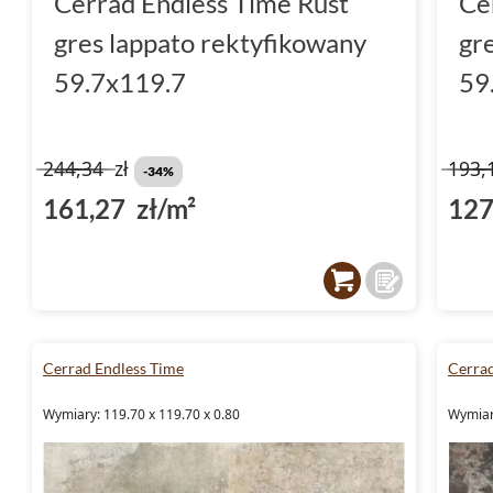
Cerrad Endless Time Rust
Ce
gres lappato rektyfikowany
gr
59.7x119.7
59
244,34
zł
193,
-34%
161,27 zł/m²
127
Cerrad Endless Time
Cerrad
Wymiary: 119.70 x 119.70 x 0.80
Wymiary