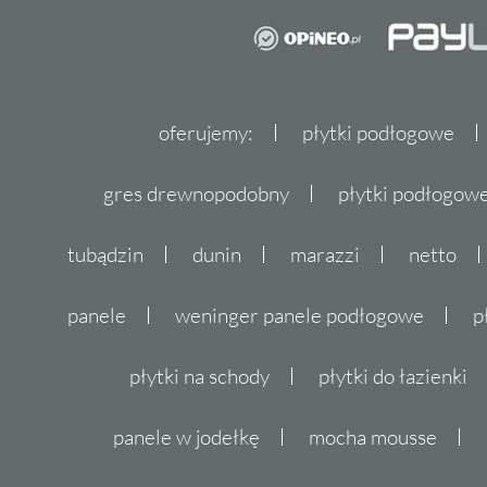
oferujemy:
płytki podłogowe
gres drewnopodobny
płytki podłogo
tubądzin
dunin
marazzi
netto
panele
weninger panele podłogowe
p
płytki na schody
płytki do łazienki
panele w jodełkę
mocha mousse