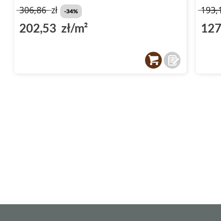
306,86
zł
193,
-34%
202,53 zł/m²
127