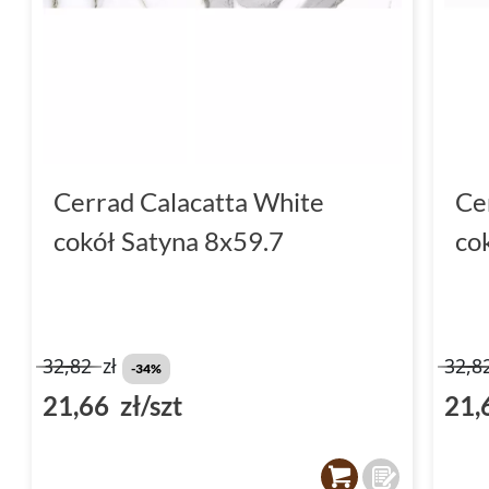
Cerrad Calacatta White
Ce
cokół Satyna 8x59.7
co
32,82
zł
32,8
-34%
21,66 zł/szt
21,