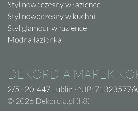
Styl nowoczesny w łazience
Styl nowoczesny w kuchni
Styl glamour w łazience
Modna łazienka
DEKORDIA MAREK KO
2/5
·
20-447 Lublin
·
NIP: 713235776
© 2026 Dekordia.pl (h8)