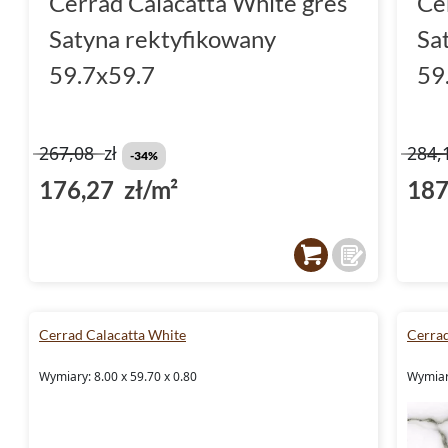
Cerrad Calacatta White gres
Ce
funkcjonalność tych przestrzeni.
Satyna rektyfikowany
Sa
Działaj już dziś!
59.7x59.7
59
Nie czekaj na przemijające trendy, wybierz
p
Calacatta White i ciesz się ponadczasowym 
267,08
zł
284,
-34%
domu. Odkryj możliwości, jakie daje ta kolekc
176,27 zł/m²
187
będzie inspiracją dla innych. Zapraszamy do 
nie tylko te wyjątkowe płytki, ale również p
inspiracje.
Cerrad Calacatta White
Cerrad
Wymiary: 8.00 x 59.70 x 0.80
Wymiary