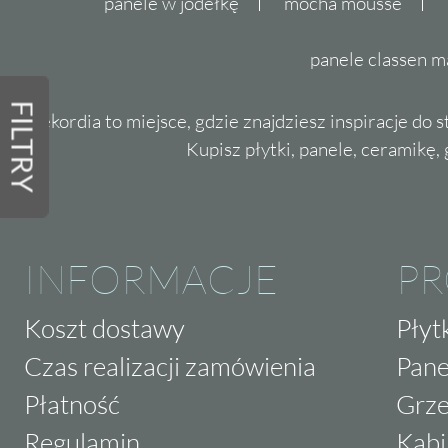
panele w jodełkę
mocha mousse
panele classen m
FILTRY
Dekordia to miejsce, gdzie znajdziesz inspiracje do 
Kupisz płytki, panele, ceramikę, g
INFORMACJE
P
Koszt dostawy
Płyt
Czas realizacji zamówienia
Pane
Płatność
Grze
Regulamin
Kabi