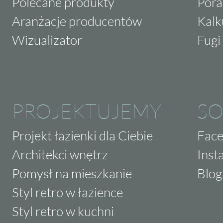
Polecane produkty
Pora
Aranżacje producentów
Kalk
Wizualizator
Fugi 
PROJEKTUJEMY
SO
Projekt łazienki dla Ciebie
Fac
Architekci wnętrz
Inst
Pomysł na mieszkanie
Blog
Styl retro w łazience
Styl retro w kuchni