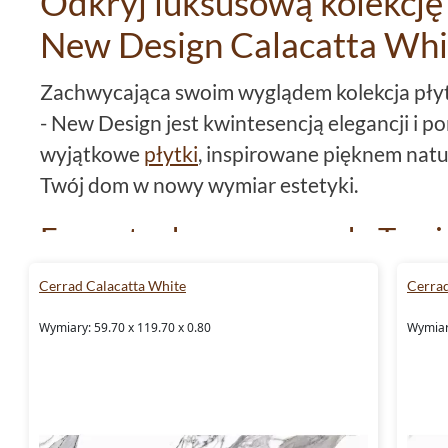
Odkryj luksusową kolekcję 
New Design Calacatta Whi
Zachwycająca swoim wyglądem kolekcja pły
- New Design jest kwintesencją elegancji i p
wyjątkowe
płytki
, inspirowane pięknem nat
Twój dom w nowy wymiar estetyki.
Formaty dopasowane do Twoi
Płytki tej serii dostępne są w różnorodnych f
Cerrad Calacatta White
Cerrad
29,7x29,7, płytki
59,7x59,7
oraz płytki 59,7x
Wymiary: 59.70 x 119.70 x 0.80
Wymiary
elastyczną aranżację każdej przestrzeni. Ni
wnętrza, znajdziesz idealnie dopasowane płyt
się w każdy zakątek domu.