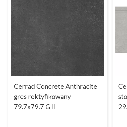
Cerrad Concrete Anthracite
Ce
gres rektyfikowany
st
79.7x79.7 G II
29