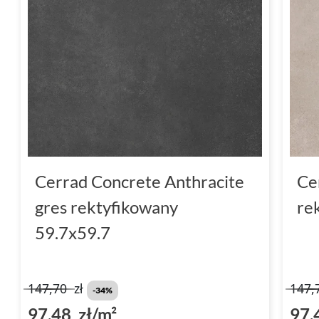
Cerrad Concrete Anthracite
Ce
gres rektyfikowany
re
59.7x59.7
147,70
zł
147,
-34%
97,48 zł/m²
97,