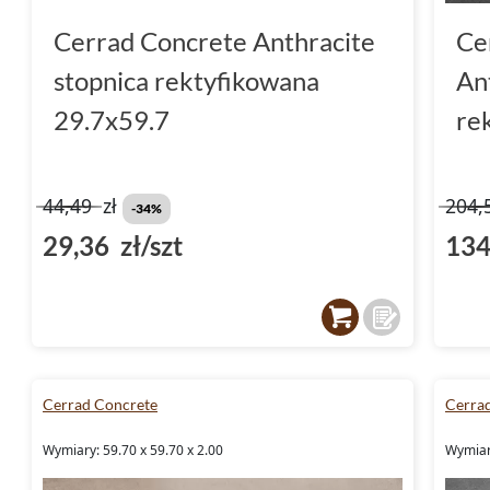
Cerrad Concrete Anthracite
Ce
stopnica rektyfikowana
An
29.7x59.7
re
44,49
zł
204,
-34%
29,36 zł/szt
134
Cerrad Concrete
Cerra
Wymiary: 59.70 x 59.70 x 2.00
Wymiary