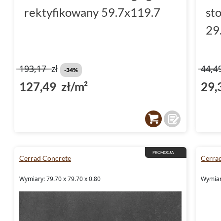
rektyfikowany 59.7x119.7
st
29
193,17
zł
44,4
-34%
127,49 zł/m²
29,
PROMOCJA
Cerrad Concrete
Cerra
Wymiary: 79.70 x 79.70 x 0.80
Wymiary