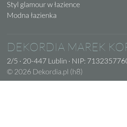
Styl glamour w łazience
Modna łazienka
DEKORDIA MAREK KO
2/5
·
20-447 Lublin
·
NIP: 713235776
© 2026 Dekordia.pl (h8)