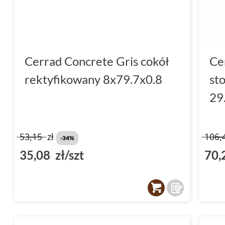
Cerrad Concrete Gris cokół
Ce
rektyfikowany 8x79.7x0.8
st
29
53,15
zł
106,
-34%
35,08 zł/szt
70,