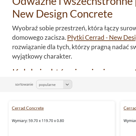
Odważne i wszechstronne p
New Design Concrete
Wyobraź sobie przestrzeń, która łączy suro
domowego zacisza.
Płytki Cerrad - New Des
rozwiązanie dla tych, którzy pragną nadać
wyjątkowy charakter.
Kolekcja, która inspiruje prze
Kolekcja płytek podłogowych Cerrad - New 
sortowanie
możliwości dla najbardziej wymagających pr
różnorodne formaty od małych płytek 8x59,
Cerrad Concrete
Cerra
59,7x119,7, co umożliwia tworzenie harmoni
Wymiary: 59.70 x 119.70 x 0.80
Wymiary
przestrzeni.