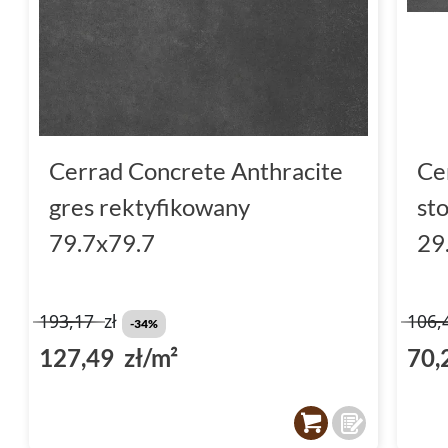
Cerrad Concrete Anthracite
Ce
gres rektyfikowany
st
79.7x79.7
29
193,17
zł
106,
-34%
127,49 zł/m²
70,