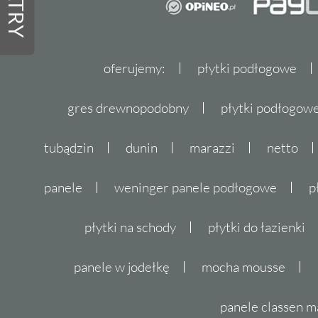
FILTRY
oferujemy:
płytki podłogowe
gres drewnopodobny
płytki podłogo
tubądzin
dunin
marazzi
netto
panele
weninger panele podłogowe
p
płytki na schody
płytki do łazienki
panele w jodełkę
mocha mousse
panele classen m