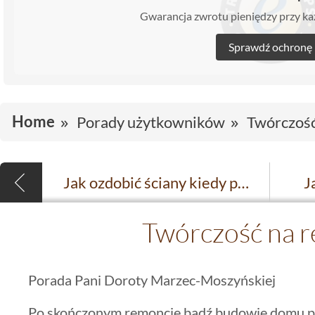
Gwarancja zwrotu pieniędzy przy 
Sprawdź ochronę
Home
Porady użytkowników
Twórczość
Jak ozdobić ściany kiedy portfel jest już pusty?
J
Twórczość na r
Porada Pani Doroty Marzec-Moszyńskiej
Po skończonym remoncie bądź budowie domu p