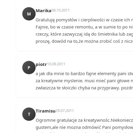
Marika
08.10.2011
M
Gratuluję pomysłów i cierpliwości w czasie ich r
Fajnie, bo w czasie remontu, a w sumie to po
rzeczy, które zazwyczaj idą do śmietnika lub za
proszę, dowód na to,że można zrobić coś z nic
piotr
10.09.2011
P
a jak dla mnie to bardzo fajne elementy pani s
za kreatywne myslenie. musi mieć pani głowe n
zwłaszcza te słoiczki chyba na przyprawy. poz
Tiramisu
29.07.2011
T
Ogromne gratulacje za kreatywnośc.Niekoniecz
gustem,ale nie mozna odmówić Pani pomysłowo