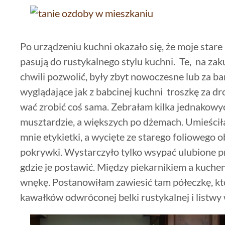
Po urządzeniu kuchni okazało się, że moje stare
pasują do rustykalnego stylu kuchni. Te, na za
chwili pozwolić, były zbyt nowoczesne lub za ba
wyglądające jak z babcinej kuchni troszkę za d
wać zrobić coś sama. Zebrałam kilka jednakowy
musztardzie, a większych po dżemach. Umieści
mnie etykietki, a wycięte ze starego foliowego 
pokrywki. Wystarczyło tylko wsypać ulubione pr
gdzie je postawić. Między piekarnikiem a kuc
wnękę. Postanowiłam zawiesić tam półeczkę, k
kawałków odwróconej belki rustykalnej i listwy