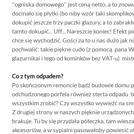
''ogniska domowego'' jest ceną netto, a to zno
docinało się płytki (bo niby wzór taki skomplik
dokupić jeszcze trzy paczki glazury, a to zabrakło
tamto dokupić... Uff... Nareszcie koniec! Efekt
chce się wychodzić. Gości za to u nas dużo jak n
pochwalić: takie piękne cudo (z pomocą pana W
glazurnikai i tego od kominków bez VAT-u) mist
Co z tym odpadem?
Po skończonym remoncie bądź budowie domu p
odchudzonego porfela również sterta odpadu b
wszystkim zrobić? Czy wszystko wywieźć na smi
Z drugiej strony w naszych pięknie urządzonych
brakuje. Tu by się przydała półeczka, tam wiesza
akcesoriów, a w sypialni pasowałoby powiesić ob