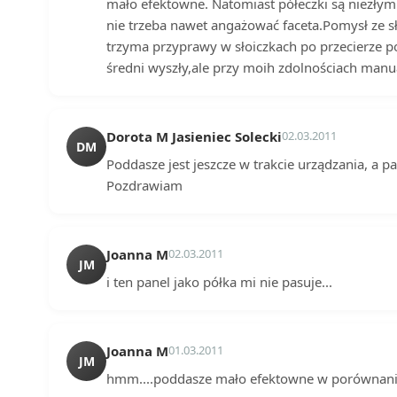
mało efektowne. Natomiast półeczki są niezł
nie trzeba nawet angażować faceta.Pomysł ze sł
trzyma przyprawy w słoiczkach po przecierze
średni wyszły,ale przy moih zdolnościach manua
Dorota M Jasieniec Solecki
02.03.2011
DM
Poddasze jest jeszcze w trakcie urządzania, a p
Pozdrawiam
Joanna M
02.03.2011
JM
i ten panel jako półka mi nie pasuje...
Joanna M
01.03.2011
JM
hmm....poddasze mało efektowne w porównaniu