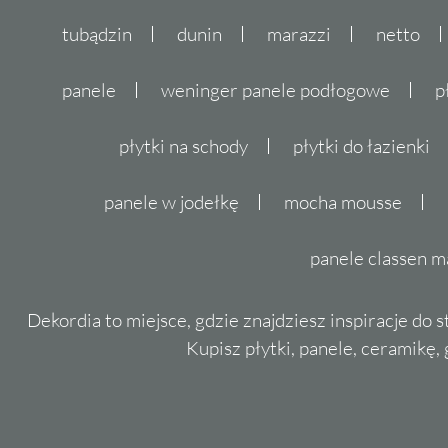
tubądzin
dunin
marazzi
netto
panele
weninger panele podłogowe
p
płytki na schody
płytki do łazienki
panele w jodełkę
mocha mousse
panele classen m
Dekordia to miejsce, gdzie znajdziesz inspiracje do 
Kupisz płytki, panele, ceramikę, g