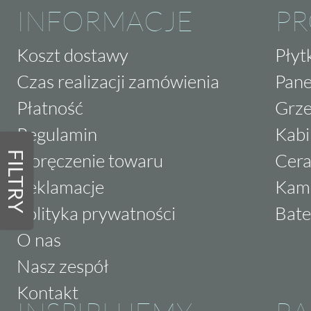
INFORMACJE
P
Koszt dostawy
Płyt
Czas realizacji zamówienia
Pane
Płatność
Grze
Regulamin
Kabi
FILTRY
Doręczenie towaru
Cera
Reklamacje
Kam
Polityka prywatności
Bate
O nas
Nasz zespół
Kontakt