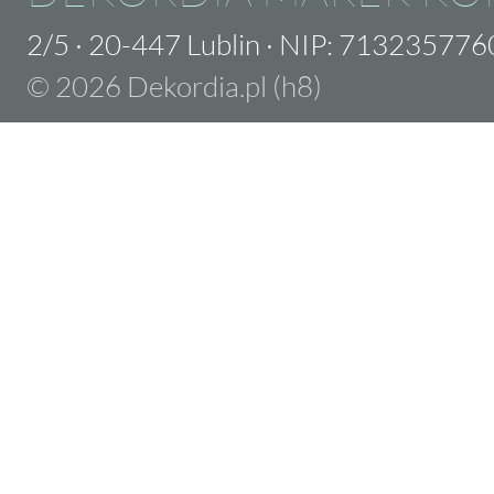
2/5
·
20-447 Lublin
·
NIP: 713235776
© 2026 Dekordia.pl (h8)