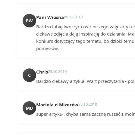
Pani Wiosna
05.12.2010
PW
Bardzo lubię tworzyć coś z niczego więc artykuł
ciekawe zdjęcia dają inspirację do działania. M
konkurs dotyczący tego tematu, bo dzięki tem
pomysłów.
Chris
25.10.2010
C
Bardzo ciekawy artykuł. Wart przeczytania - po
Mariola d Mizerów
25.10.2010
MD
super artykuł, chyba sama zacznę ruszać z moi