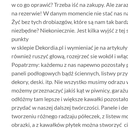
w co go oprawić? Trzeba iść na zakupy. Ale zara
na rezerwie! W danym momencie nie stać nas n
Żyć bez tych drobiazgów, które są nam tak bard
niezbędne? Niekoniecznie. Jest kilka wyjść z tej 
punkty
w sklepie Dekordia.pl i wymieniać je na artyku
również ruszyć głową, rozejrzeć sie wokół i wł
Popatrzmy: każdemu z nas napewno pozostały p
paneli podłogowych bądź ściennych, listwy prz
dekory, deski. itp. Nie wszystko musimy odrazu 
możemy przeznaczyć jakiś kąt w piwnicy, garażu
odłóżmy tam lepsze i większe kawałki pozostał
przydać w naszej dalszej twórczości. Panele i 
tworzeniu różnego radzaju półeczek, z listew m
obrazki, a z kawałków płytek można stworzyć 