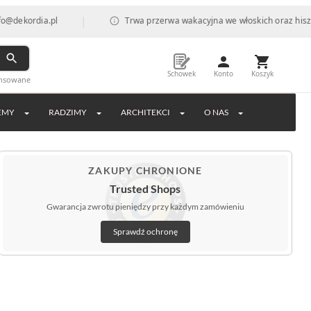
|
dia.pl
Trwa przerwa wakacyjna we włoskich oraz hiszpańskich
Schowek
Konto
Koszyk
ansowane
EMY
RADZIMY
ARCHITEKCI
O NAS
ZAKUPY CHRONIONE
Trusted Shops
Gwarancja zwrotu pieniędzy przy każdym zamówieniu
Sprawdź ochronę