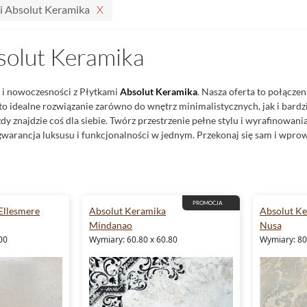
i Absolut Keramika
solut Keramika
i i nowoczesności z Płytkami
Absolut Keramika
. Nasza oferta to połącze
to idealne rozwiązanie zarówno do wnętrz minimalistycznych, jak i bardz
y znajdzie coś dla siebie. Twórz przestrzenie pełne stylu i wyrafinowani
gwarancja luksusu i funkcjonalności w jednym. Przekonaj się sam i wpr
PROMOCJA
Ellesmere
Absolut Keramika
Absolut K
Mindanao
Nusa
00
Wymiary: 60.80 x 60.80
Wymiary: 80