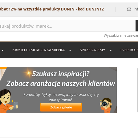
|
% na wszystkie produkty DUNIN - kod DUNIN12
info@dekor
Wyszukiwanie zaaw
KAMIEŃ I IMITACJA KAMIENIA
SPRZEDAJEMY
INSPIRUJ