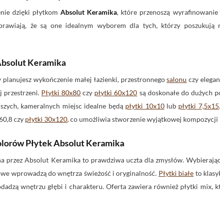
nie dzięki płytkom
Absolut Keramika
, które przenoszą wyrafinowanie
rawiają, że są one idealnym wyborem dla tych, którzy poszukują n
Absolut Keramika
y planujesz wykończenie małej łazienki, przestronnego
salonu
czy elegan
 przestrzeni.
Płytki 80x80
czy
płytki 60x120
są doskonałe do dużych po
ejszych, kameralnych miejsc idealne będą
płytki 10x10
lub
płytki 7,5x15
60,8 czy
płytki 30x120
, co umożliwia stworzenie wyjątkowej kompozycji 
lorów Płytek Absolut Keramika
a przez Absolut Keramika to prawdziwa uczta dla zmysłów. Wybierają
owe wprowadzą do wnętrza świeżość i oryginalność.
Płytki białe
to klasy
dadzą wnętrzu głębi i charakteru. Oferta zawiera również płytki mix, 