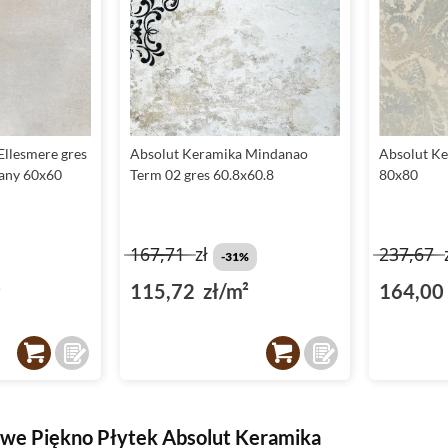
Ellesmere gres
Absolut Keramika Mindanao
Absolut Ke
wany 60x60
Term 02 gres 60.8x60.8
80x80
167,71
zł
237,67
-31%
²
115,72 zł/m²
164,00 
we Piękno Płytek Absolut Keramika