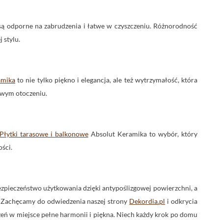
są odporne na zabrudzenia i łatwe w czyszczeniu. Różnorodność
 stylu.
amika
to nie tylko piękno i elegancja, ale też wytrzymałość, która
owym otoczeniu.
Płytki tarasowe i balkonowe
Absolut Keramika to wybór, który
ości.
ezpieczeństwo użytkowania dzięki antypoślizgowej powierzchni, a
ów.Zachęcamy do odwiedzenia naszej strony
Dekordia.pl
i odkrycia
rzeń w miejsce pełne harmonii i piękna. Niech każdy krok po domu