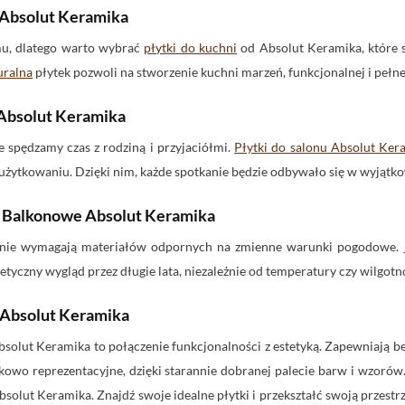
 Absolut Keramika
mu, dlatego warto wybrać
płytki do kuchni
od Absolut Keramika, które 
uralna
płytek pozwoli na stworzenie kuchni marzeń, funkcjonalnej i pełnej
 Absolut Keramika
ie spędzamy czas z rodziną i przyjaciółmi.
Płytki do salonu Absolut Ker
użytkowaniu. Dzięki nim, każde spotkanie będzie odbywało się w wyjątk
i Balkonowe Absolut Keramika
enie wymagają materiałów odpornych na zmienne warunki pogodowe.
etyczny wygląd przez długie lata, niezależnie od temperatury czy wilgotn
 Absolut Keramika
solut Keramika to połączenie funkcjonalności z estetyką. Zapewniają b
tkowo reprezentacyjne, dzięki starannie dobranej palecie barw i wzor
Absolut Keramika. Znajdź swoje idealne płytki i przekształć swoją przest