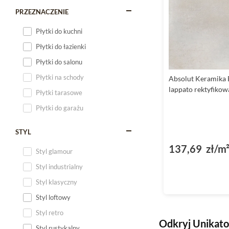
PRZEZNACZENIE
Płytki do kuchni
Płytki do łazienki
Płytki do salonu
Płytki na schody
Absolut Keramika 
lappato rektyfiko
Płytki tarasowe
Płytki do garażu
STYL
137,69 zł/m
Styl glamour
Styl industrialny
Styl klasyczny
Styl loftowy
Styl retro
Odkryj Unikato
Styl rustykalny