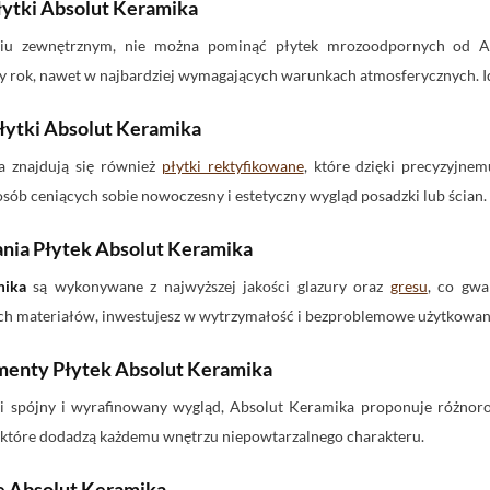
ytki Absolut Keramika
iu zewnętrznym, nie można pominąć płytek mrozoodpornych od Abs
y rok, nawet w najbardziej wymagających warunkach atmosferycznych. Ide
łytki Absolut Keramika
a znajdują się również
płytki rektyfikowane
, które dzięki precyzyjne
sób ceniących sobie nowoczesny i estetyczny wygląd posadzki lub ścian.
nia Płytek Absolut Keramika
mika
są wykonywane z najwyższej jakości glazury oraz
gresu
, co gwa
ych materiałów, inwestujesz w wytrzymałość i bezproblemowe użytkowani
menty Płytek Absolut Keramika
i spójny i wyrafinowany wygląd, Absolut Keramika proponuje różnoro
 które dodadzą każdemu wnętrzu niepowtarzalnego charakteru.
e Absolut Keramika