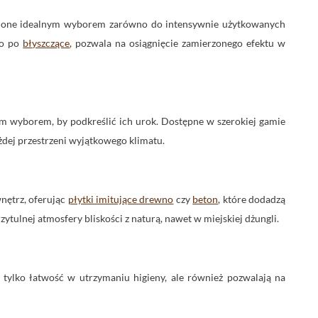
ą one idealnym wyborem zarówno do intensywnie użytkowanych
go po
błyszczące
, pozwala na osiągnięcie zamierzonego efektu w
m wyborem, by podkreślić ich urok. Dostępne w szerokiej gamie
dej przestrzeni wyjątkowego klimatu.
wnętrz, oferując
płytki imitujące drewno
czy
beton
, które dodadzą
tulnej atmosfery bliskości z naturą, nawet w miejskiej dżungli.
 tylko łatwość w utrzymaniu higieny, ale również pozwalają na