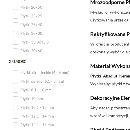
Mrozoodporne Pł
Płytki 20x50
Myśląc o wykończen
Płytki 25x25
użytkowania przez cał
Płytki 25x40
Rektyfikowane P
Płytki 30x30
Płytki 33,3x33,3
W ofercie producent
Płytki 20x60
doskonały wybór dla o
Płytki 20x120
GRUBOŚĆ
Materiał Wykona
Płytki 25x60
Plytki ultra cienkie (4 - 6 mm)
Płytki Absolut Kera
Płytki 25x75
Płytki cienkie (6,1 - 8 mm)
Wybierając płytki z t
Płytki 30x60
Płytki 8,1 - 10 mm
Płytki 30x90
Dekoracyjne Ele
Płytki 10 mm
Płytki 30x120
Płytki 10,1 - 12 mm
Aby nadać przestrzen
Płytki 40x120
wzorów i kompozycji,
Płytki 12,1 - 14 mm
Płytki 45x45
Płytki 14,1 - 16 mm
Płytki Podłogow
Płytki 60x60