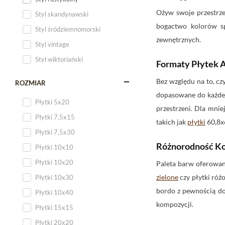
Ożyw swoje przestrze
Styl skandynawski
bogactwo kolorów sp
Styl śródziemnomorski
zewnętrznych.
Styl vintage
Styl wiktoriański
Formaty Płytek 
Bez względu na to, cz
ROZMIAR
dopasowane do każdej
Płytki 5x20
przestrzeni. Dla mni
Płytki 7,5x15
takich jak
płytki
60,8x
Płytki 7,5x30
Różnorodność Ko
Płytki 10x10
Płytki 10x20
Paleta barw oferowan
zielone
czy płytki róż
Płytki 10x30
bordo z pewnością do
Płytki 10x40
kompozycji.
Płytki 15x15
Płytki 20x20