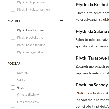
Płytki imitujące marmur
Płytki do Kuchni
Płytki imitujące kamień
Kuchnia to serce do
kolorystyczna i
strukt
KSZTALT
Płytki kwadratowe
Płytki do Salonu
Płytki prostokątne
Salon to miejsce, gdz
Płytki heksagonalne
sprosta codziennemu 
Płytki oktagonalne
Płytki Tarasowe 
RODZAJ
Zewnętrzne przestrz
Kamień
zapewni trwałość i est
Szkło
Płytki na Schody
Gres
Płytki na schody
od Ab
Gres szkliwiony
jednocześnie są wyją
Gres techniczny
pełnej oferty płytek 