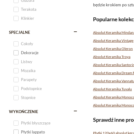
Glazura
będzie krokiem po szt
Terakota
Klinkier
Popularne kolek
SPECJALNE
Absolut Keramika Minda
Absolut Keramika Vintage
Cokoły
Absolut Keramika Oleron
Dekoracje
Absolut Keramika Troya
Listwy
Absolut Keramika Santori
Mozaika
Absolut Keramika Dream 
Parapety
Absolut Keramika Vannat
Podstopnice
Absolut Keramika Tuvalu
Absolut Keramika Monoco
Stopnice
Absolut Keramika Monoco
WYKOŃCZENIE
Sprawdź inne pro
Płytki błyszczące
Płytki lappato
Płytki 120x60 absolut ker