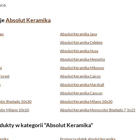
uce.
cje
Absolut Keramika
nao
Absolut Keramika Java
Absolut Keramika Celebes
Absolut Keramika Nusa
Absolut Keramika Memphis
ni
Absolut Keramika Mikonos
Forest
Absolut Keramika Caicos
u
Absolut Keramika Marshall
Absolut Keramika Cancun
lor Biselado 10x30
Absolut Keramika Milano 10x30
lor Milano 10x10
Absolut Keramika Monocolor Biselado 7,5x15
dukty w kategorii "Absolut Keramika"
amika
Promocja płytek absolut keramika