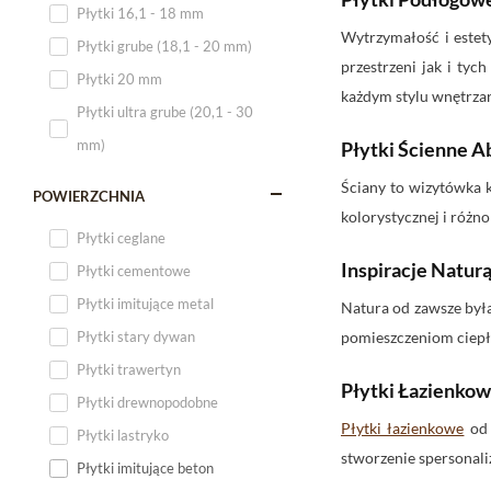
Płytki 16,1 - 18 mm
Płytki 120x60
Wytrzymałość i estet
Płytki grube (18,1 - 20 mm)
Płytki 75x75
przestrzeni jak i ty
Płytki 20 mm
Płytki 80x80
każdym stylu wnętrza
Płytki ultra grube (20,1 - 30
Płytki 90x90
mm)
Płytki Ścienne A
Płytki 120x120
Ściany to wizytówka 
Płytki małe
POWIERZCHNIA
kolorystycznej i różn
Płytki duże
Płytki ceglane
Płytki wielkoformatowe
Inspiracje Natur
Płytki cementowe
Płytki imitujące metal
Natura od zawsze była
Płytki stary dywan
pomieszczeniom ciepła
Płytki trawertyn
Płytki Łazienko
Płytki drewnopodobne
Płytki łazienkowe
od 
Płytki lastryko
stworzenie spersonal
Płytki imitujące beton