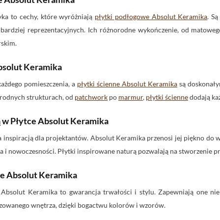
yka to cechy, które wyróżniają
płytki podłogowe Absolut Keramika
. S
ch bardziej reprezentacyjnych. Ich różnorodne wykończenie, od matowe
rskim.
bsolut Keramika
każdego pomieszczenia, a
płytki ścienne Absolut Keramika
są doskonały
orodnych strukturach, od
patchwork
po
marmur
,
płytki ścienne
dodają każ
ą w Płytce Absolut Keramika
 inspiracją dla projektantów. Absolut Keramika przenosi jej piękno do 
 i nowoczesności. Płytki inspirowane naturą pozwalają na stworzenie przy
we Absolut Keramika
Absolut Keramika to gwarancja trwałości i stylu. Zapewniają one nie
izowanego wnętrza, dzięki bogactwu kolorów i wzorów.