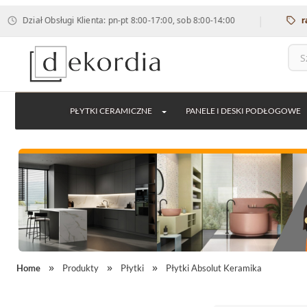
|
ał Obsługi Klienta: pn-pt 8:00-17:00, sob 8:00-14:00
rabat 12
PŁYTKI CERAMICZNE
PANELE I DESKI PODŁOGOWE
Home
Produkty
Płytki
Płytki Absolut Keramika