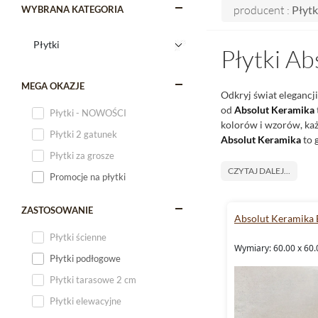
producent :
Płytk
WYBRANA KATEGORIA
Płytki Ab
MEGA OKAZJE
Odkryj świat elegancj
od
Absolut Keramika
Płytki - NOWOŚCI
kolorów i wzorów, każd
Płytki 2 gatunek
Absolut Keramika
to 
Płytki za grosze
CZYTAJ DALEJ...
Promocje na płytki
ZASTOSOWANIE
Absolut Keramika 
Płytki ścienne
Wymiary: 60.00 x 60.
Płytki podłogowe
Płytki tarasowe 2 cm
Płytki elewacyjne