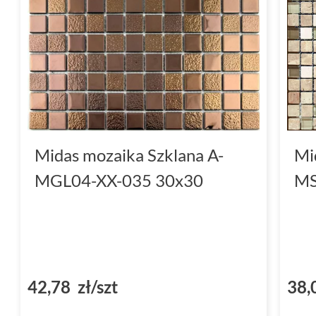
Midas mozaika Szklana A-
Mi
MGL04-XX-035 30x30
MS
42,78 zł/szt
38,