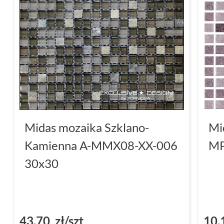
Midas mozaika Szklano-
Mi
Kamienna A-MMX08-XX-006
MP
30x30
43,70 zł/szt
10,