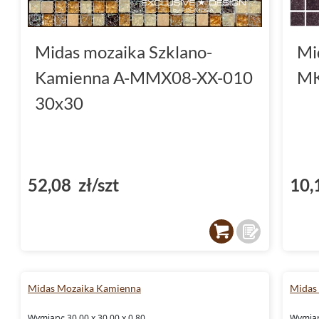
Midas mozaika Szklano-
Mi
Kamienna A-MMX08-XX-010
MK
30x30
52,08 zł/szt
10,
Midas Mozaika Kamienna
Midas 
Wymiary: 30.00 x 30.00 x 0.80
Wymiary