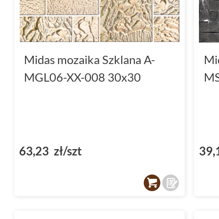
Midas mozaika Szklana A-
Mi
MGL06-XX-008 30x30
MS
63,23 zł/szt
39,