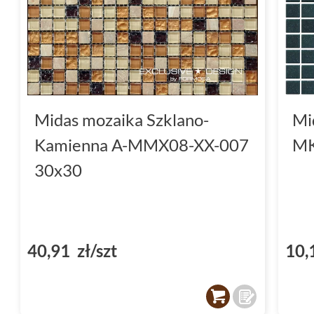
Midas mozaika Szklano-
Mi
Kamienna A-MMX08-XX-007
MK
30x30
40,91 zł/szt
10,