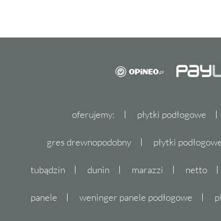
oferujemy:
płytki podłogowe
gres drewnopodobny
płytki podłogo
tubądzin
dunin
marazzi
netto
panele
weninger panele podłogowe
p