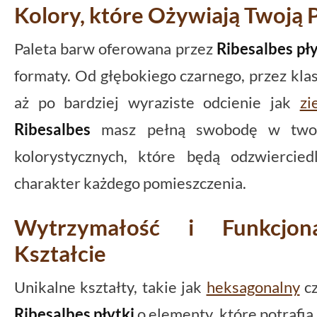
Kolory, które Ożywiają Twoją 
Paleta barw oferowana przez
Ribesalbes pły
formaty. Od głębokiego czarnego, przez kl
aż po bardziej wyraziste odcienie jak
zi
Ribesalbes
masz pełną swobodę w tworz
kolorystycznych, które będą odzwiercied
charakter każdego pomieszczenia.
Wytrzymałość i Funkcjo
Kształcie
Unikalne kształty, takie jak
heksagonalny
c
Ribesalbes płytki
o elementy, które potrafi