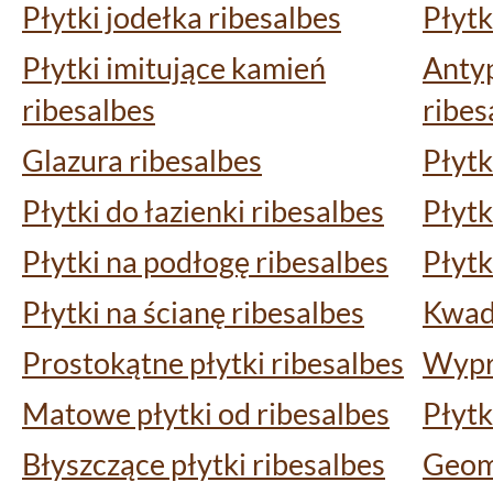
Płytki jodełka ribesalbes
Płytk
Płytki imitujące kamień
Antyp
ribesalbes
ribes
Glazura ribesalbes
Płytk
Płytki do łazienki ribesalbes
Płytk
Płytki na podłogę ribesalbes
Płytk
Płytki na ścianę ribesalbes
Kwadr
Prostokątne płytki ribesalbes
Wyprz
Matowe płytki od ribesalbes
Płytk
Błyszczące płytki ribesalbes
Geom