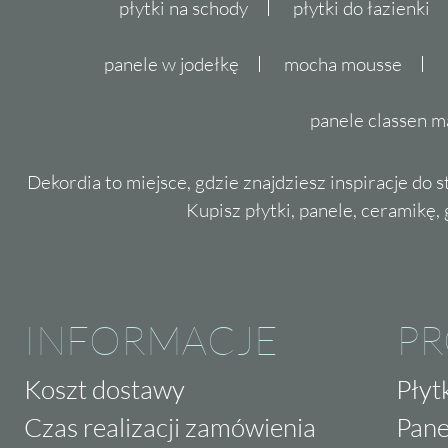
płytki na schody
płytki do łazienki
panele w jodełkę
mocha mousse
panele classen m
Dekordia to miejsce, gdzie znajdziesz inspiracje do 
Kupisz płytki, panele, ceramikę, g
INFORMACJE
P
Koszt dostawy
Płyt
Czas realizacji zamówienia
Pane