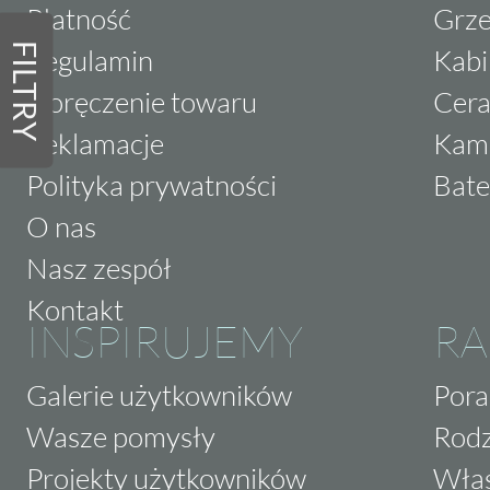
Płatność
Grze
FILTRY
Regulamin
Kabi
Doręczenie towaru
Cera
Reklamacje
Kam
Polityka prywatności
Bate
O nas
Nasz zespół
Kontakt
INSPIRUJEMY
RA
Galerie użytkowników
Pora
Wasze pomysły
Rodz
Projekty użytkowników
Właś