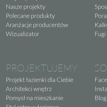
Nasze projekty
Spos
Polecane produkty
Pora
Aranżacje producentów
Kalk
Wizualizator
Fugi 
PROJEKTUJEMY
SO
Projekt łazienki dla Ciebie
Fac
Architekci wnętrz
Inst
Pomysł na mieszkanie
Blog
Styl retro w łazience