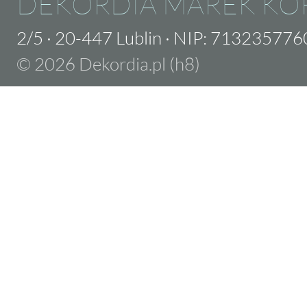
DEKORDIA MAREK KO
2/5
·
20-447 Lublin
·
NIP: 713235776
© 2026 Dekordia.pl (h8)