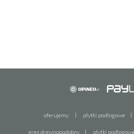
oferujemy:
płytki podłogowe
gres drewnopodobny
płytki podłogo