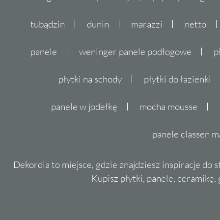
tubądzin
dunin
marazzi
netto
panele
weninger panele podłogowe
p
płytki na schody
płytki do łazienki
panele w jodełkę
mocha mousse
panele classen m
Dekordia to miejsce, gdzie znajdziesz inspiracje do 
Kupisz płytki, panele, ceramikę, g