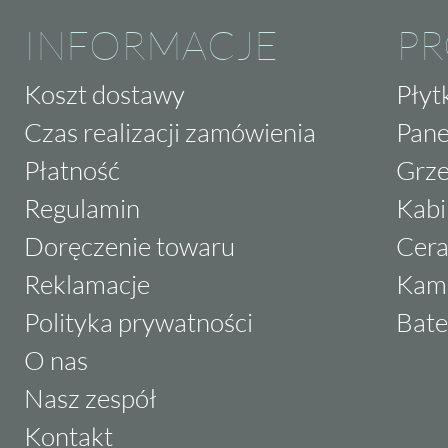
INFORMACJE
P
Koszt dostawy
Płyt
Czas realizacji zamówienia
Pane
Płatność
Grze
Regulamin
Kabi
Doręczenie towaru
Cera
Reklamacje
Kam
Polityka prywatności
Bate
O nas
Nasz zespół
Kontakt