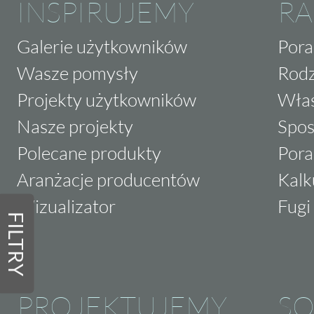
INSPIRUJEMY
RA
Galerie użytkowników
Pora
Wasze pomysły
Rodz
Projekty użytkowników
Właś
Nasze projekty
Spos
Polecane produkty
Pora
Aranżacje producentów
Kalk
Wizualizator
Fugi 
FILTRY
PROJEKTUJEMY
SO