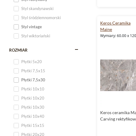
Styl skandynawski
Styl śródziemnomorski
Keros Ceramika
Styl vintage
Maine
Wymiary: 60.00 x 12
Styl wiktoriański
ROZMIAR
Płytki 5x20
Płytki 7,5x15
Płytki 7,5x30
Płytki 10x10
Płytki 10x20
Płytki 10x30
Keros ceramika Ma
Płytki 10x40
Carving rektyfiko
Płytki 15x15
Płytki 20x20