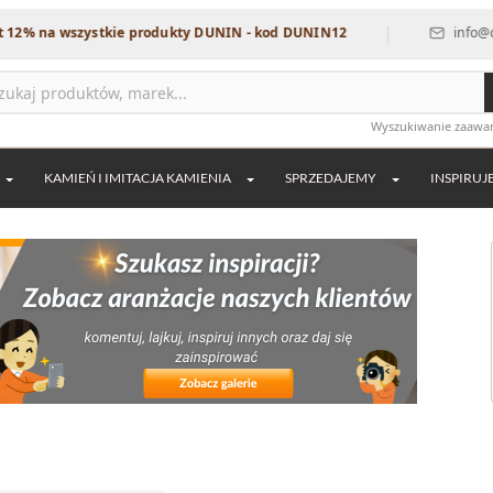
|
 wszystkie produkty DUNIN - kod DUNIN12
info@dekordia.
Wyszukiwanie zaaw
KAMIEŃ I IMITACJA KAMIENIA
SPRZEDAJEMY
INSPIRUJ