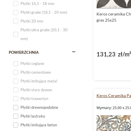
Płytki 16,1 - 18 mm
Płytki 120x60
Płytki grube (18,1 - 20 mm)
Keros ceramika Ch
Płytki 75x75
gres 25x25
Płytki 20 mm
Płytki 80x80
Płytki ultra grube (20,1 - 30
Płytki 90x90
mm)
Płytki 120x120
Płytki małe
POWIERZCHNIA
131,23 zł/m
Płytki duże
Płytki ceglane
Płytki wielkoformatowe
Płytki cementowe
Płytki imitujące metal
Płytki stary dywan
Keros Ceramika Pa
Płytki trawertyn
Płytki drewnopodobne
Wymiary: 25.00 x 25.
Płytki lastryko
Płytki imitujące beton