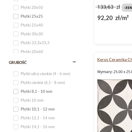
133,63
zł
Płytki 20x50
-31
Płytki 25x25
92,20 zł/m²
Płytki 25x40
Płytki 30x30
Płytki 33,3x33,3
Płytki 20x60
Keros Ceramika C
Płytki 20x120
GRUBOŚĆ
Płytki 25x60
Wymiary: 25.00 x 25.
Plytki ultra cienkie (4 - 6 mm)
Płytki 25x75
Płytki cienkie (6,1 - 8 mm)
Płytki 30x60
Płytki 8,1 - 10 mm
Płytki 30x90
Płytki 10 mm
Płytki 30x120
Płytki 10,1 - 12 mm
Płytki 40x120
Płytki 12,1 - 14 mm
Płytki 45x45
Płytki 14,1 - 16 mm
Płytki 60x60