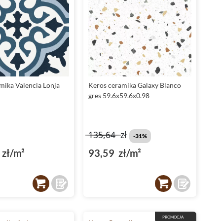
mika Valencia Lonja
Keros ceramika Galaxy Blanco
gres 59.6x59.6x0.98
135,64
zł
-31%
zł/m²
93,59 zł/m²
PROMOCJA