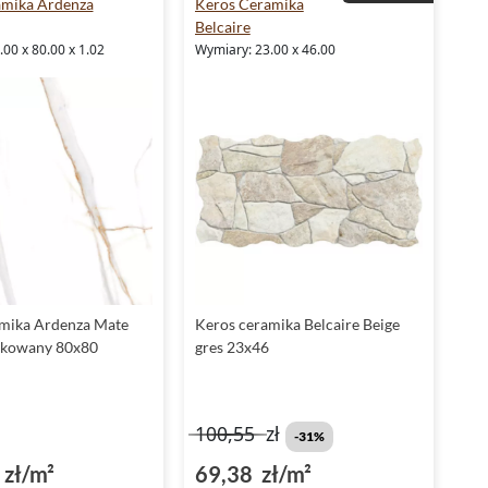
amika Ardenza
Keros Ceramika
Belcaire
00 x 80.00 x 1.02
Wymiary: 23.00 x 46.00
mika Ardenza Mate
Keros ceramika Belcaire Beige
fikowany 80x80
gres 23x46
100,55
zł
-31%
zł/m²
69,38 zł/m²