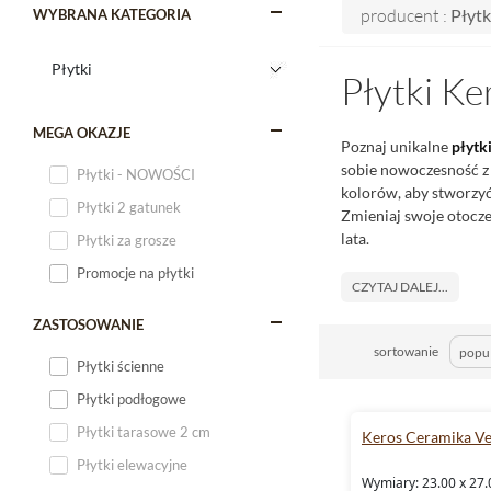
producent :
Płytk
WYBRANA KATEGORIA
Płytki K
MEGA OKAZJE
Poznaj unikalne
płytk
sobie nowoczesność z
Płytki - NOWOŚCI
kolorów, aby stworzyć
Płytki 2 gatunek
Zmieniaj swoje otocze
lata.
Płytki za grosze
Promocje na płytki
CZYTAJ DALEJ...
ZASTOSOWANIE
sortowanie
Płytki ścienne
Płytki podłogowe
Płytki tarasowe 2 cm
Keros Ceramika V
Płytki elewacyjne
Wymiary: 23.00 x 27.