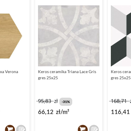
xa Verona
Keros ceramika Triana Lace Gris
Keros cera
gres 25x25
gres 25x25
95,83
zł
168,71
-31%
²
66,12 zł/m²
116,41 