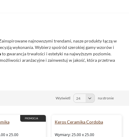
 Zainspirowane najnowszymi trendami, nasze produkty łączą w
precyzją wykonania. Wybierz spośród szerokiej gamy wzorów i
a
to gwarancja trwałości i estetyki na najwyższym poziomie.
 możliwości aranżacyjne i zainwestuj w jakość, która przetrwa
Wyświetl
na stronie
PROMOCJA
amika
Keros Ceramika Cordoba
.00 x 25.00
Wymiary: 25.00 x 25.00