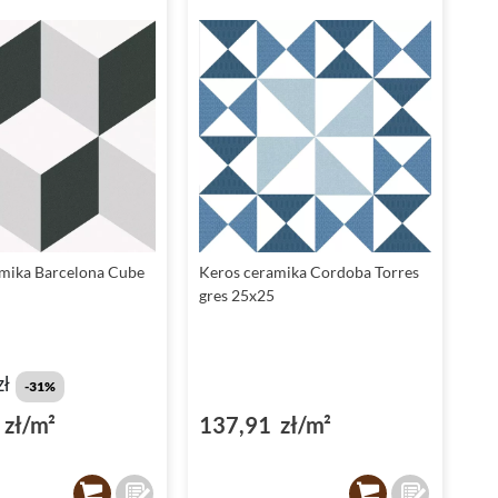
mika Barcelona Cube
Keros ceramika Cordoba Torres
gres 25x25
zł
-31%
zł/m²
137,91 zł/m²