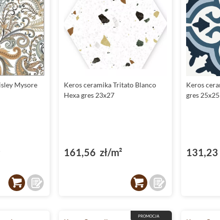
isley Mysore
Keros ceramika Tritato Blanco
Keros cera
Hexa gres 23x27
gres 25x25
²
161,56 zł/m²
131,23 
PROMOCJA