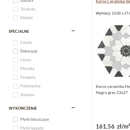
Glazura
Keros Ceramika Ve
Terakota
Wymiary: 23.00 x 27.
Klinkier
SPECJALNE
Cokoły
Dekoracje
Listwy
Mozaika
Parapety
Podstopnice
Keros ceramika He
Negro gres 23x27
Stopnice
WYKOŃCZENIE
Płytki błyszczące
161,56 zł/m
Płytki lappato