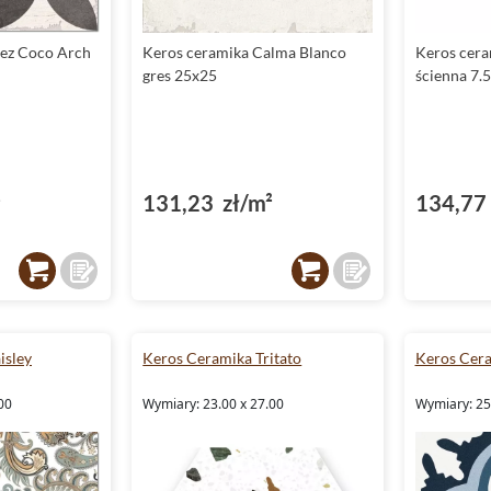
ez Coco Arch
Keros ceramika Calma Blanco
Keros cera
gres 25x25
ścienna 7.
²
131,23 zł/m²
134,77 
isley
Keros Ceramika Tritato
Keros Cera
00
Wymiary: 23.00 x 27.00
Wymiary: 25