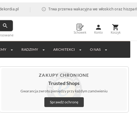
|
pl
Trwa przerwa wakacyjna we włoskich oraz hiszpańskich fab
Schowek
Konto
Koszyk
ansowane
EMY
RADZIMY
ARCHITEKCI
O NAS
ZAKUPY CHRONIONE
Trusted Shops
Gwarancja zwrotu pieniędzy przy każdym zamówieniu
Sprawdź ochronę