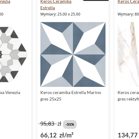
nezia
Keros Ceramika
Keros Cer
Estrella
00
Wymiary: 25.00 x 25.00
Wymiary: 80.
xa Venezia
Keros ceramika Estrella Marino
Keros cera
gres 25x25
gres rekty
95,83
zł
-31%
²
66,12 zł/m²
134,77 