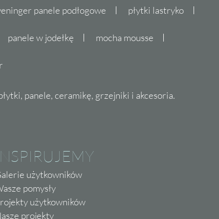
eninger panele podłogowe
płytki lastryko
panele w jodełkę
mocha mousse
r
ytki, panele, ceramikę, grzejniki i akcesoria.
INSPIRUJEMY
alerie użytkowników
asze pomysły
rojekty użytkowników
asze projekty