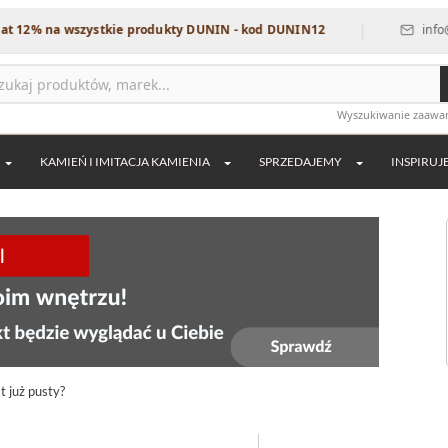
|
% na wszystkie produkty DUNIN - kod DUNIN12
info@dekor
Wyszukiwanie zaaw
KAMIEŃ I IMITACJA KAMIENIA
SPRZEDAJEMY
INSPIRUJ
t już pusty?