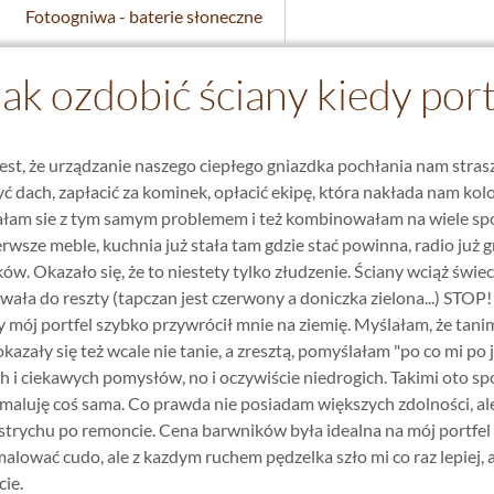
Fotoogniwa - baterie słoneczne
ak ozdobić ściany kiedy portf
st, że urządzanie naszego ciepłego gniazdka pochłania nam straszn
 dach, zapłacić za kominek, opłacić ekipę, która nakłada nam kolork
ałam sie z tym samym problemem i też kombinowałam na wiele spo
erwsze meble, kuchnia już stała tam gdzie stać powinna, radio już 
w. Okazało się, że to niestety tylko złudzenie. Ściany wciąż świeci
wała do reszty (tapczan jest czerwony a doniczka zielona...) STOP!
y mój portfel szybko przywrócił mnie na ziemię. Myślałam, że ta
kazały się też wcale nie tanie, a zresztą, pomyślałam "po co mi po
 i ciekawych pomysłów, no i oczywiście niedrogich. Takimi oto s
maluję coś sama. Co prawda nie posiadam większych zdolności, ale 
 strychu po remoncie. Cena barwników była idealna na mój portfel a
alować cudo, ale z kazdym ruchem pędzelka szło mi co raz lepiej, 
cie.