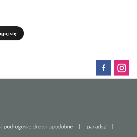
oguj się
ki podłogowe drewnopodobne
paradyż