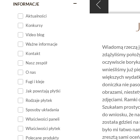
INFORMACJE
Aktualności
J
Konkursy
Video blog
Ważne informacje
Wiadomą rzeczą je
Kontakt
zdążyliśmy położyć
oczywiscie boryk
Nasz zespół
wnieśliśmy już pi
O nas
większych wydatkó
Fugi i kleje
doniczka nie paso
Jak powstają płytki
obrazami, niestet
zdjęciami. Ramki o
Rodzaje płytek
Szukałam prostych
Sposoby układania
do wniosku, że na
Właściwości paneli
została gdzieś na
Właściwości płytek
było mi łatwo nam
zresztą sami oceń
Polecane produkty