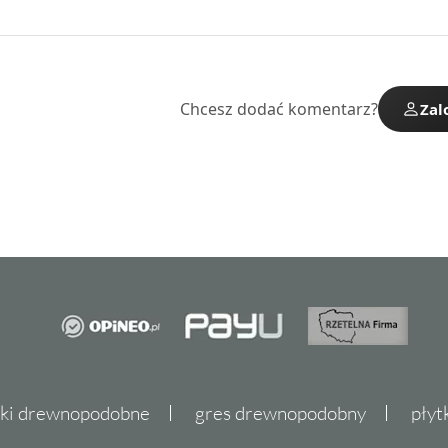
Chcesz dodać komentarz?
Zal
tki drewnopodobne
gres drewnopodobny
płyt