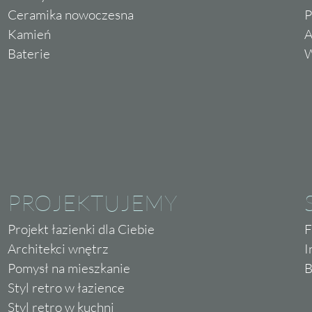
Ceramika nowoczesna
P
Kamień
A
Baterie
W
PROJEKTUJEMY
Projekt łazienki dla Ciebie
F
Architekci wnętrz
I
Pomysł na mieszkanie
B
Styl retro w łazience
Styl retro w kuchni