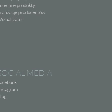
olecane produkty
ranżacje producentów
izualizator
SOCIAL MEDIA
acebook
nstagram
log