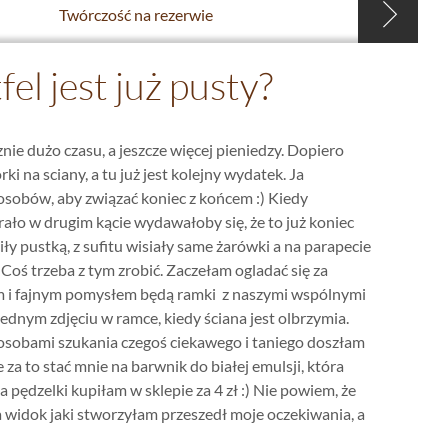
Twórczość na rezerwie
el jest już pusty?
ie dużo czasu, a jeszcze więcej pieniedzy. Dopiero
i na sciany, a tu już jest kolejny wydatek. Ja
sobów, aby związać koniec z końcem :) Kiedy
grało w drugim kącie wydawałoby się, że to już koniec
ły pustką, z sufitu wisiały same żarówki a na parapecie
 Coś trzeba z tym zrobić. Zaczełam ogladać się za
nim i fajnym pomysłem będą ramki z naszymi wspólnymi
 jednym zdjęciu w ramce, kiedy ściana jest olbrzymia.
posobami szukania czegoś ciekawego i taniego doszłam
za to stać mnie na barwnik do białej emulsji, która
 pędzelki kupiłam w sklepie za 4 zł :) Nie powiem, że
a widok jaki stworzyłam przeszedł moje oczekiwania, a