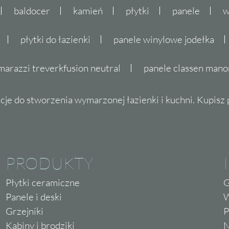
baldocer
kamień
płytki
panele
w
płytki do łazienki
panele winylowe jodełka
marazzi treverkfusion neutral
panele classen mano
cje do stworzenia wymarzonej łazienki i kuchni. Kupisz pł
PRODUKTY
Płytki ceramiczne
G
Panele i deski
W
Grzejniki
P
Kabiny i brodziki
N