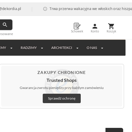
|
dia.pl
Trwa przerwa wakacyjna we włoskich oraz hiszpańskich
Schowek
Konto
Koszyk
ansowane
EMY
RADZIMY
ARCHITEKCI
O NAS
ZAKUPY CHRONIONE
Trusted Shops
Gwarancja zwrotu pieniędzy przy każdym zamówieniu
Sprawdź ochronę