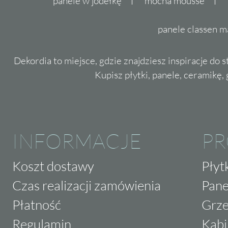
panele w jodełkę
mocha mousse
panele classen m
Dekordia to miejsce, gdzie znajdziesz inspiracje do 
Kupisz płytki, panele, ceramikę, g
INFORMACJE
P
Koszt dostawy
Płyt
Czas realizacji zamówienia
Pane
Płatność
Grze
Regulamin
Kabi