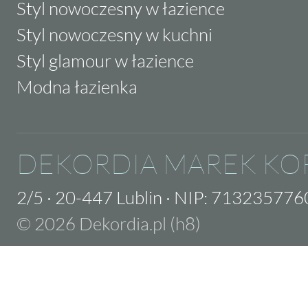
Styl nowoczesny w łazience
Styl nowoczesny w kuchni
Styl glamour w łazience
Modna łazienka
DEKORDIA MAREK KO
2/5
·
20-447 Lublin
·
NIP: 713235776
© 2026 Dekordia.pl (h8)