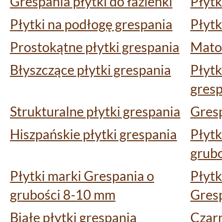
Grespania płytki do łazienki
Płytk
Płytki na podłogę grespania
Płytk
Prostokątne płytki grespania
Matow
Błyszczące płytki grespania
Płytk
gres
Strukturalne płytki grespania
Gresp
Hiszpańskie płytki grespania
Płytk
grubo
Płytki marki Grespania o
Płytk
grubości 8-10 mm
Gres
Białe płytki grespania
Czarn