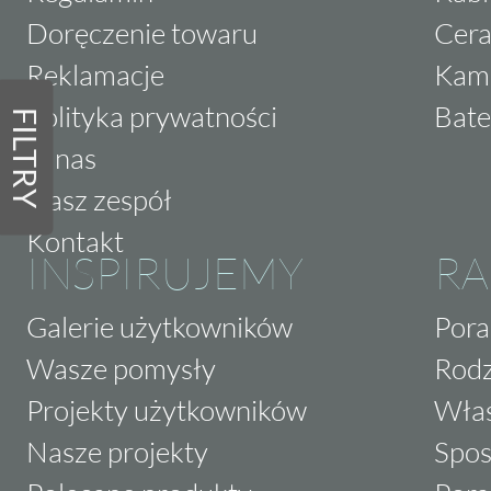
Doręczenie towaru
Cera
Reklamacje
Kam
Polityka prywatności
Bate
FILTRY
O nas
Nasz zespół
Kontakt
INSPIRUJEMY
RA
Galerie użytkowników
Pora
Wasze pomysły
Rodz
Projekty użytkowników
Właś
Nasze projekty
Spos