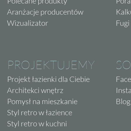
Polecane produkty
Pora
Aranżacje producentów
Kalk
Wizualizator
Fugi 
PROJEKTUJEMY
SO
Projekt łazienki dla Ciebie
Fac
Architekci wnętrz
Inst
Pomysł na mieszkanie
Blog
Styl retro w łazience
Styl retro w kuchni