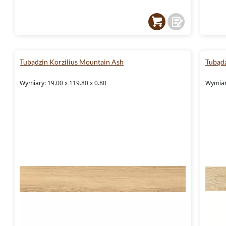
Tubądzin Korzilius Mountain Ash
Tubądz
Wymiary: 19.00 x 119.80 x 0.80
Wymiary