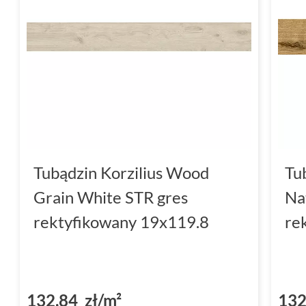
Tubądzin Korzilius Wood
Tu
Grain White STR gres
Na
rektyfikowany 19x119.8
re
132,84 zł/m²
132