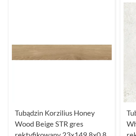
Tubądzin Korzilius Honey
Tu
Wood Beige STR gres
Wh
rektyfikowany 23x149.8x0.8
re