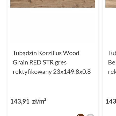
Tubądzin Korzilius Wood
Tu
Grain RED STR gres
Be
rektyfikowany 23x149.8x0.8
re
143,91 zł/m²
143