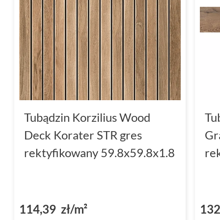
Tubądzin Korzilius Wood
Tu
Deck Korater STR gres
Gr
rektyfikowany 59.8x59.8x1.8
re
114,39 zł/m²
132