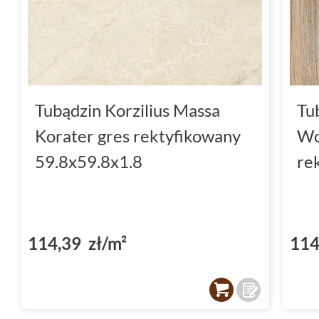
Tubądzin Korzilius Massa
Tub
Korater gres rektyfikowany
Wo
59.8x59.8x1.8
re
114,39 zł/m²
114