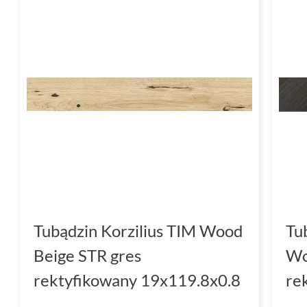
Tubądzin Korzilius TIM Wood
Tub
Beige STR gres
Wo
rektyfikowany 19x119.8x0.8
re