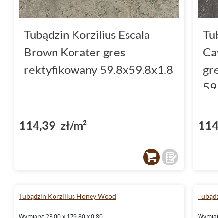
Tubądzin Korzilius Escala
Tu
Brown Korater gres
Ca
rektyfikowany 59.8x59.8x1.8
gr
59
114,39 zł/m²
114
Tubądzin Korzilius Honey Wood
Tubądz
Wymiary: 23.00 x 179.80 x 0.80
Wymiary