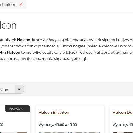
i Halcon
lcon
at płytek
Halcon
, które zachwycają niepowtarzalnym designem i najwyżs
ch trendów z funkcjonalnością. Dzięki bogatej palecie kolorów i wzorów, 
ytki Halcon
to nie tylko estetyka, ale także trwałość i łatwość utrzymania
 Zapraszamy do zapoznania się z naszą ofertą!
PROMOCJA
Halcon Brighton
Halcon Du
00
Wymiary: 45.00 x 45.00
Wymiary: 45.