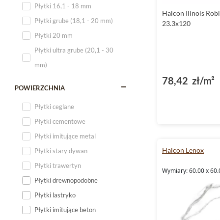
Płytki 16,1 - 18 mm
Halcon Ilinois Robl
Płytki 120x60
Płytki grube (18,1 - 20 mm)
23.3x120
Płytki 75x75
Płytki 20 mm
Płytki 80x80
Płytki ultra grube (20,1 - 30
Płytki 90x90
mm)
Płytki 120x120
78,42 zł/m²
Płytki małe
POWIERZCHNIA
Płytki duże
Płytki ceglane
Płytki wielkoformatowe
Płytki cementowe
Płytki imitujące metal
Halcon Lenox
Płytki stary dywan
Płytki trawertyn
Wymiary: 60.00 x 60.
Płytki drewnopodobne
Płytki lastryko
Płytki imitujące beton