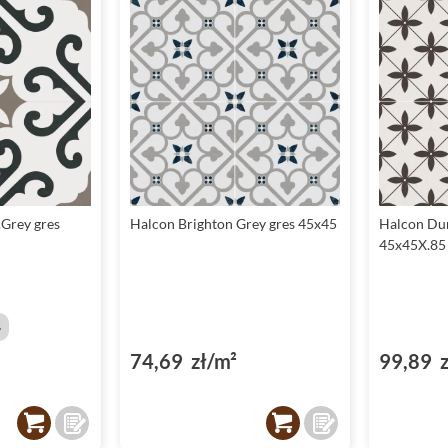
Grey gres
Halcon Brighton Grey gres 45x45
Halcon Du
45x45X.85
%
74,69 zł/m²
99,89 z