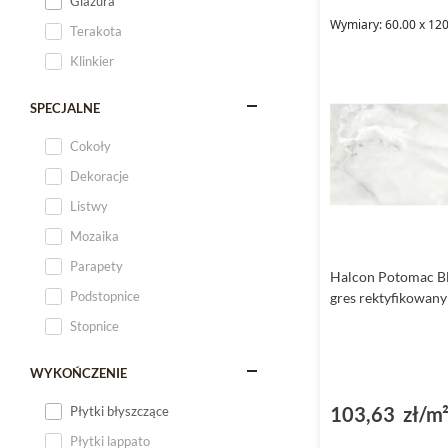
Glazura
Wymiary: 60.00 x 12
Terakota
Klinkier
SPECJALNE
Cokoły
Dekoracje
Listwy
Mozaika
Parapety
Halcon Potomac Bl
Podstopnice
gres rektyfikowan
Stopnice
WYKOŃCZENIE
103,63 zł/m
Płytki błyszczące
Płytki lappato