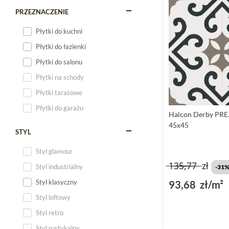
PRZEZNACZENIE
Płytki do kuchni
Płytki do łazienki
Płytki do salonu
Płytki na schody
Płytki tarasowe
Płytki do garażu
Halcon Derby PRE.
45x45
STYL
Styl glamour
135,77
zł
Styl industrialny
-31
Styl klasyczny
93,68 zł/m²
Styl loftowy
Styl retro
Styl rustykalny