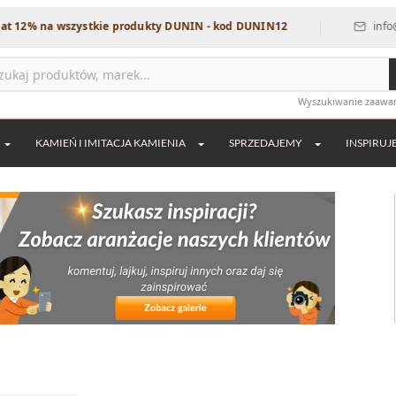
|
a wszystkie produkty DUNIN - kod DUNIN12
info@dekordia
Wyszukiwanie zaaw
KAMIEŃ I IMITACJA KAMIENIA
SPRZEDAJEMY
INSPIRUJ