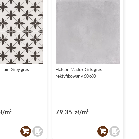
rham Grey gres
Halcon Madox Gris gres
rektyfikowany 60x60
ł/m²
79,36 zł/m²