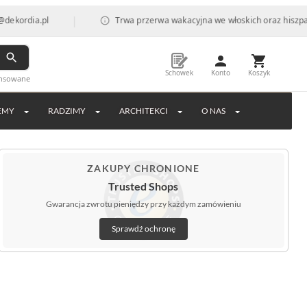
|
.pl
Trwa przerwa wakacyjna we włoskich oraz hiszpańskich fa
Schowek
Konto
Koszyk
ansowane
EMY
RADZIMY
ARCHITEKCI
O NAS
ZAKUPY CHRONIONE
Trusted Shops
Gwarancja zwrotu pieniędzy przy każdym zamówieniu
Sprawdź ochronę