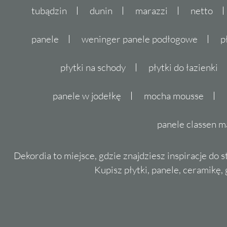
tubądzin
dunin
marazzi
netto
panele
weninger panele podłogowe
p
płytki na schody
płytki do łazienki
panele w jodełkę
mocha mousse
panele classen m
Dekordia to miejsce, gdzie znajdziesz inspiracje do 
Kupisz płytki, panele, ceramikę, g