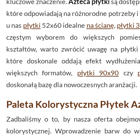
kluczowe znaczenie.
Azteca płytki
są dostęp
które odpowiadają na różnorodne potrzeby i
u nas
płytki
52x60 idealne
na ścianę
,
płytki 
częstym wyborem do większych pomiesz
kształtów, warto zwrócić uwagę na płytki
które doskonale oddają efekt wydłużenia
większych formatów,
płytki 90x90
czy
doskonałą bazę dla nowoczesnych aranżacji.
Paleta Kolorystyczna Płytek A
Zadbaliśmy o to, by nasza oferta obejmo
kolorystycznej. Wprowadzenie barw do wn