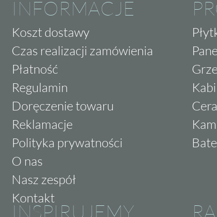
INFORMACJE
P
Koszt dostawy
Płyt
Czas realizacji zamówienia
Pane
Płatność
Grze
Regulamin
Kabi
Doręczenie towaru
Cera
Reklamacje
Kam
Polityka prywatności
Bate
O nas
Nasz zespół
Kontakt
INSPIRUJEMY
RA