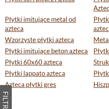
Azte
Płytki imitujące metal od
Płytk
azteca
azte
Wzorzyste płytki azteca
Metal
Płytki imitujące beton azteca
Płytk
Płytki 60x60 azteca
Struk
Płytki lappato azteca
Płytk
Azteca płytki gres
Hiszp
FILTRY