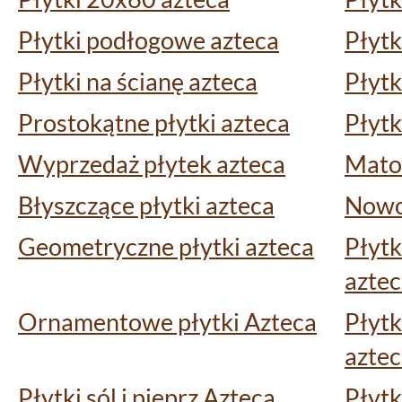
Płytki podłogowe azteca
Płytk
Płytki na ścianę azteca
Płytk
Prostokątne płytki azteca
Płytk
Wyprzedaż płytek azteca
Matow
Błyszczące płytki azteca
Nowoś
Geometryczne płytki azteca
Płytk
azte
Ornamentowe płytki Azteca
Płytk
azte
Płytki sól i pieprz Azteca
Płytk