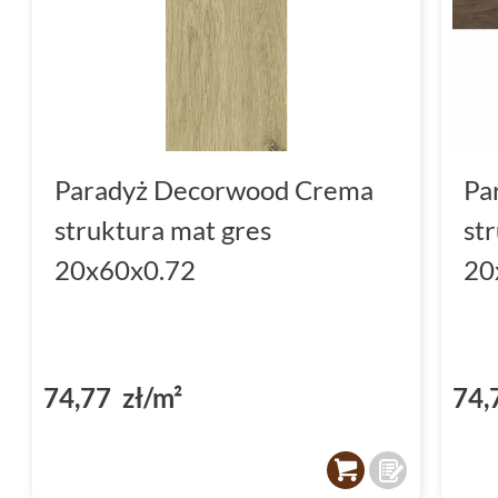
Paradyż Decorwood Crema
Pa
struktura mat gres
st
20x60x0.72
20
74,77 zł/m²
74,