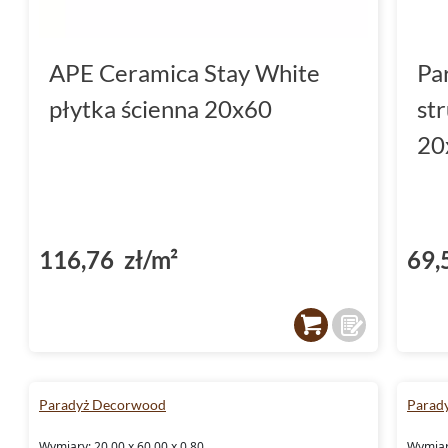
APE Ceramica Stay White
Pa
płytka ścienna 20x60
st
20
116,76 zł/m²
69,
Paradyż Decorwood
Parad
Wymiary: 20.00 x 60.00 x 0.80
Wymiary