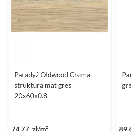
Paradyż Oldwood Crema
Pa
struktura mat gres
gr
20x60x0.8
74,77 zł/m²
89,