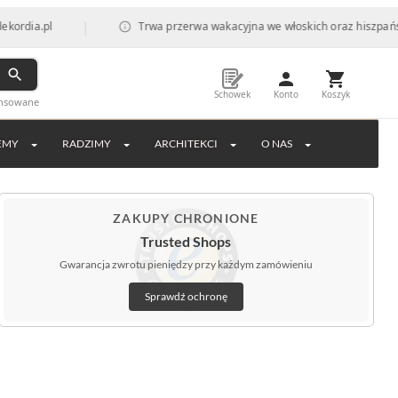
|
l
Trwa przerwa wakacyjna we włoskich oraz hiszpańskich fabr
Schowek
Konto
Koszyk
ansowane
EMY
RADZIMY
ARCHITEKCI
O NAS
ZAKUPY CHRONIONE
Trusted Shops
Gwarancja zwrotu pieniędzy przy każdym zamówieniu
Sprawdź ochronę