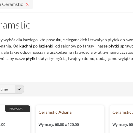
i Ceramstic
ramstic
y wybór dla każdego, kto poszukuje eleganckich i trwałych płytek do sw
onania. Od
kuchni
po
łazienki
, od salonów po tarasy - nasze
płytki
sprawdz
 ale także odpornością na uszkodzenia i łatwością w utrzymaniu czysto
wól, aby nasze
płytki
stały się częścią Twojego domu, dodając mu wyjątko
PROMOCJA
Ceramstic Adiana
Ceramstic 
0.00
Wymiary: 60.00 x 120.00
Wymiary: 60