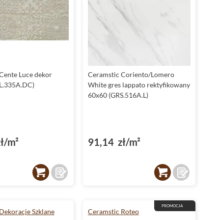
Cente Luce dekor
Ceramstic Coriento/Lomero
L.335A.DC)
White gres lappato rektyfikowany
60x60 (GRS.516A.L)
ł/m²
91,14 zł/m²
PROMOCJA
Dekoracje Szklane
Ceramstic Roteo