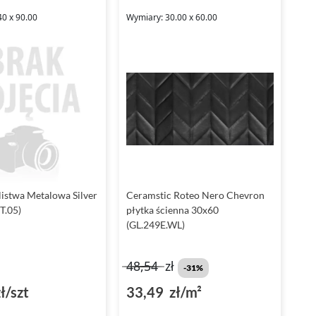
40 x 90.00
Wymiary: 30.00 x 60.00
listwa Metalowa Silver
Ceramstic Roteo Nero Chevron
T.05)
płytka ścienna 30x60
(GL.249E.WL)
48,54
zł
-31%
ł/szt
33,49 zł/m²