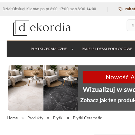
|
sługi Klienta: pn-pt 8:00-17:00, sob 8:00-14:00
rabat 12% na 
PŁYTKI CERAMICZNE
PANELE I DESKI PODŁOGOWE
Home
Produkty
Płytki
Płytki Ceramstic