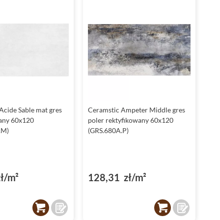
Acide Sable mat gres
Ceramstic Ampeter Middle gres
any 60x120
poler rektyfikowany 60x120
.M)
(GRS.680A.P)
ł/m²
128,31 zł/m²