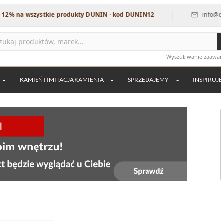
|
wszystkie produkty DUNIN - kod DUNIN12
info@dekordia.p
Wyszukiwanie zaaw
KAMIEŃ I IMITACJA KAMIENIA
SPRZEDAJEMY
INSPIRUJ