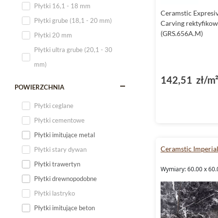
Płytki 16,1 - 18 mm
Ceramstic Expresi
Płytki 120x60
Płytki grube (18,1 - 20 mm)
Carving rektyfiko
Płytki 75x75
(GRS.656A.M)
Płytki 20 mm
Płytki 80x80
Płytki ultra grube (20,1 - 30
Płytki 90x90
mm)
Płytki 120x120
142,51 zł/m
Płytki małe
POWIERZCHNIA
Płytki duże
Płytki ceglane
Płytki wielkoformatowe
Płytki cementowe
Płytki imitujące metal
Ceramstic Imperia
Płytki stary dywan
Płytki trawertyn
Wymiary: 60.00 x 60.
Płytki drewnopodobne
Płytki lastryko
Płytki imitujące beton