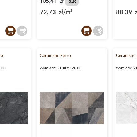
105,41
zł
-31%
72,73 zł/m²
88,39 z
vo
Ceramstic Ferro
Ceramstic 
0.00
Wymiary: 60.00 x 120.00
Wymiary: 60