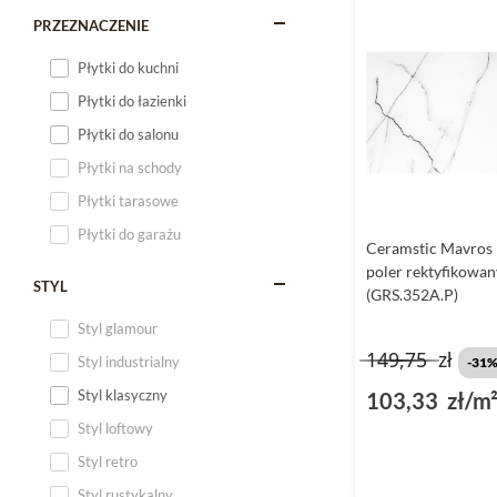
PRZEZNACZENIE
Płytki do kuchni
Płytki do łazienki
Płytki do salonu
Płytki na schody
Płytki tarasowe
Płytki do garażu
Ceramstic Mavros 
poler rektyfikowa
STYL
(GRS.352A.P)
Styl glamour
149,75
zł
Styl industrialny
-31
Styl klasyczny
103,33 zł/m
Styl loftowy
Styl retro
Styl rustykalny