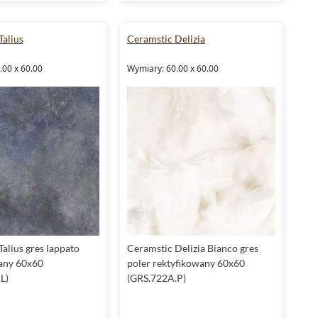
Talius
Ceramstic Delizia
.00 x 60.00
Wymiary: 60.00 x 60.00
alius gres lappato
Ceramstic Delizia Bianco gres
any 60x60
poler rektyfikowany 60x60
L)
(GRS.722A.P)