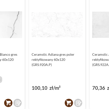
Bianco gres
Ceramstic Adiana gres poler
Ceramstic 
ny 60x120
rektyfikowany 60x120
rektyfikow
(GRS.920A.P)
(GRS.922A
%
²
100,10 zł/m²
70,36 z