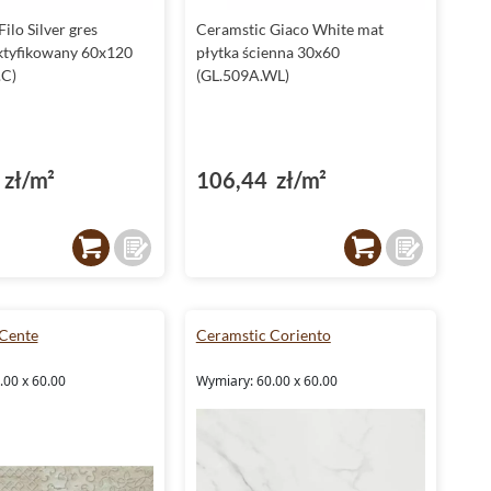
ilo Silver gres
Ceramstic Giaco White mat
ktyfikowany 60x120
płytka ścienna 30x60
.C)
(GL.509A.WL)
zł/m²
106,44 zł/m²
Cente
Ceramstic Coriento
.00 x 60.00
Wymiary: 60.00 x 60.00