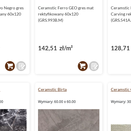
vo Negro gres
Ceramstic Ferro GEO gres mat
Ceramstic F
wany 60x120
rektyfikowany 60x120
Carving re
(GRS.993B.M)
(GRS.541A
²
142,51 zł/m²
128,71 
l
Ceramstic Birta
Ceramstic 
00
Wymiary: 60.00 x 60.00
Wymiary: 30