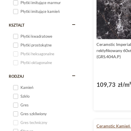
Płytki imitujące marmur
Płytki imitujące kamień
KSZTALT
Płytki kwadratowe
Ceramstic Imperial
Płytki prostokątne
rektyfikowany 60x
Płytki heksagonalne
(GRS.404A.P)
Płytki oktagonalne
RODZAJ
109,73 zł/m
Kamień
Szkło
Gres
Gres szkliwiony
Gres techniczny
Ceramstic Kamień