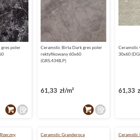
 gres poler
Ceramstic Birta Dark gres poler
Ceramstic 
60
rektyfikowany 60x60
30x60 (DG
(GRS.434B.P)
²
61,33 zł/m²
61,33 z
 Rzeczny
Ceramstic Granderoca
Ceramstic 