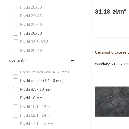
Płytki 20x50
81,18 zł/m²
Płytki 25x25
Płytki 25x40
Płytki 30x30
Płytki 33,3x33,3
Płytki 20x60
Ceramstic Expresi
Płytki 20x120
GRUBOŚĆ
Wymiary: 60.00 x 12
Płytki 25x60
Plytki ultra cienkie (4 - 6 mm)
Płytki 25x75
Płytki cienkie (6,1 - 8 mm)
Płytki 30x60
Płytki 8,1 - 10 mm
Płytki 30x90
Płytki 10 mm
Płytki 30x120
Płytki 10,1 - 12 mm
Płytki 40x120
Płytki 12,1 - 14 mm
Płytki 45x45
Płytki 14,1 - 16 mm
Płytki 60x60