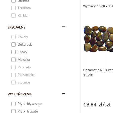
Glazura
Wymiary: 15.00 x 30.
Terakota
Klinkier
SPECJALNE
Cokoły
Dekoracje
Listwy
Mozaika
Parapety
Ceramstic RED ka
Podstopnice
15x30
Stopnice
WYKOŃCZENIE
19,84 zł/szt
Płytki błyszczące
Płytki lappato