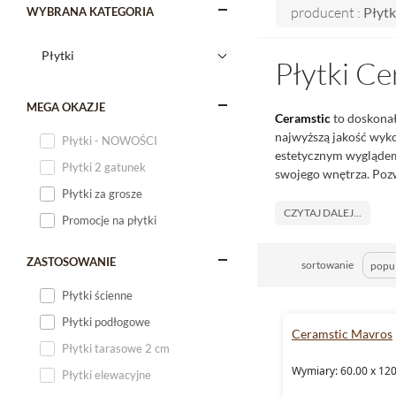
producent :
Płytk
WYBRANA KATEGORIA
Płytki Ce
MEGA OKAZJE
Ceramstic
to doskonał
najwyższą jakość wyk
Płytki - NOWOŚCI
estetycznym wyglądem,
Płytki 2 gatunek
swojego wnętrza. Poz
Płytki za grosze
CZYTAJ DALEJ...
Promocje na płytki
ZASTOSOWANIE
sortowanie
Płytki ścienne
Płytki podłogowe
Ceramstic Mavros
Płytki tarasowe 2 cm
Wymiary: 60.00 x 12
Płytki elewacyjne