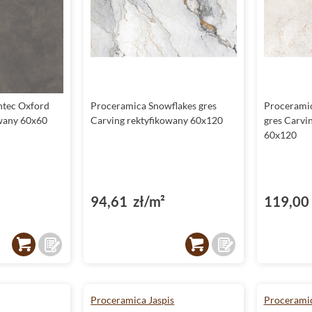
ntec Oxford
Proceramica Snowflakes gres
Proceramic
owany 60x60
Carving rektyfikowany 60x120
gres Carvi
60x120
94,61 zł/m²
119,00 
Proceramica Jaspis
Procerami