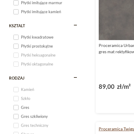
Płytki imitujące marmur
Płytki imitujące kamień
KSZTALT
Płytki kwadratowe
Proceramica Urba
Płytki prostokątne
gres mat rektyfik
Płytki heksagonalne
Płytki oktagonalne
RODZAJ
89,00 zł/m²
Kamień
Szkło
Gres
Gres szkliwiony
Gres techniczny
Proceramica Twigs