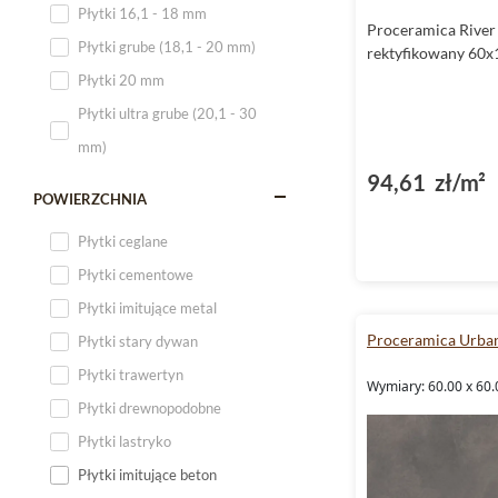
Płytki 16,1 - 18 mm
Proceramica River
Płytki 120x60
Płytki grube (18,1 - 20 mm)
rektyfikowany 60x
Płytki 75x75
Płytki 20 mm
Płytki 80x80
Płytki ultra grube (20,1 - 30
Płytki 90x90
mm)
Płytki 120x120
94,61 zł/m²
Płytki małe
POWIERZCHNIA
Płytki duże
Płytki ceglane
Płytki wielkoformatowe
Płytki cementowe
Płytki imitujące metal
Proceramica Urba
Płytki stary dywan
Płytki trawertyn
Wymiary: 60.00 x 60.
Płytki drewnopodobne
Płytki lastryko
Płytki imitujące beton