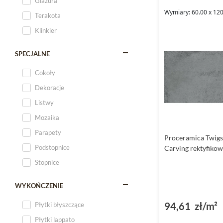
Glazura
Wymiary: 60.00 x 120
Terakota
Klinkier
SPECJALNE
Cokoły
Dekoracje
Listwy
Mozaika
Parapety
Proceramica Twigs
Podstopnice
Carving rektyfiko
Stopnice
WYKOŃCZENIE
94,61 zł/m²
Płytki błyszczące
Płytki lappato