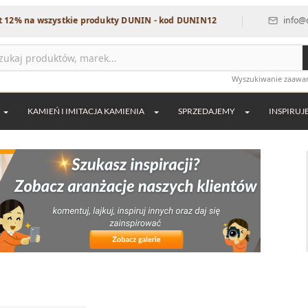
|
wszystkie produkty DUNIN - kod DUNIN12
info@dekordia.p
Wyszukiwanie zaaw
KAMIEŃ I IMITACJA KAMIENIA
SPRZEDAJEMY
INSPIRUJ