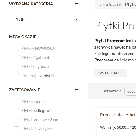
producent :
Płytk
WYBRANA KATEGORIA
Płytki Pr
MEGA OKAZJE
Płytki Proceramica
to
zachwycą nawet najbar
Płytki - NOWOŚCI
każdego pomieszczenia
Płytki 2 gatunek
Proceramica
i ciesz s
Płytki za grosze
CZYTAJ DALEJ...
Promocje na płytki
ZASTOSOWANIE
sortowanie
Płytki ścienne
Płytki podłogowe
Proceramica Albat
Płytki tarasowe 2 cm
Wymiary: 60.00 x 120
Płytki elewacyjne