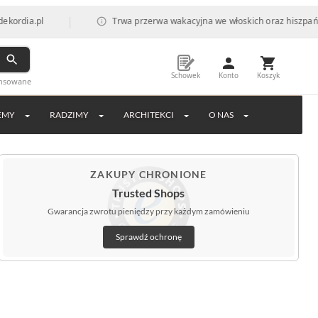
|
l
Trwa przerwa wakacyjna we włoskich oraz hiszpańskich fabr
Schowek
Konto
Koszyk
ansowane
EMY
RADZIMY
ARCHITEKCI
O NAS
ZAKUPY CHRONIONE
Trusted Shops
Gwarancja zwrotu pieniędzy przy każdym zamówieniu
Sprawdź ochronę