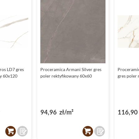
ros LD7 gres
Proceramica Armani Silver gres
Proceramic
ny 60x120
poler rektyfikowany 60x60
gres poler
²
94,96 zł/m²
116,90 