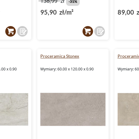
138,99
zł
-31%
²
95,90 zł/m²
89,00 z
Proceramica Stonex
Proceramic
.00 x 0.90
Wymiary: 60.00 x 120.00 x 0.90
Wymiary: 60.