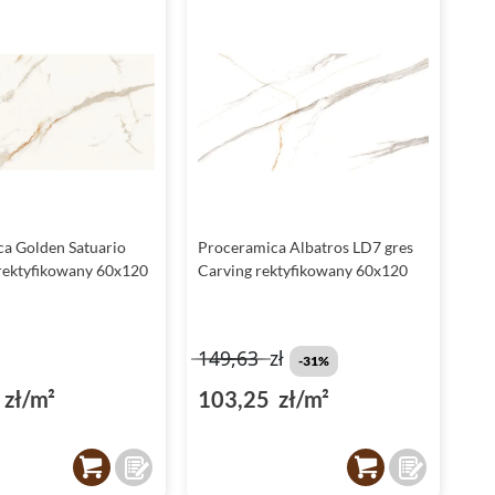
a Golden Satuario
Proceramica Albatros LD7 gres
 rektyfikowany 60x120
Carving rektyfikowany 60x120
149,63
zł
-31%
zł/m²
103,25 zł/m²