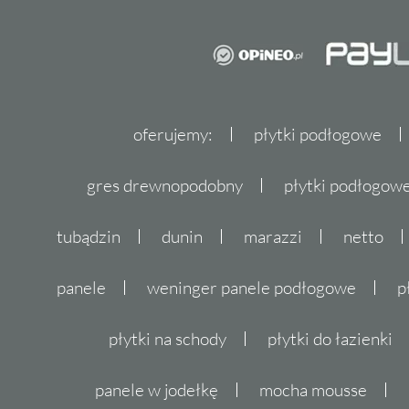
oferujemy:
płytki podłogowe
gres drewnopodobny
płytki podłogo
tubądzin
dunin
marazzi
netto
panele
weninger panele podłogowe
p
płytki na schody
płytki do łazienki
panele w jodełkę
mocha mousse