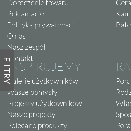
Doręczenie towaru
Cera
Reklamacje
Kam
Polityka prywatności
Bate
O nas
Nasz zespół
Kontakt
FILTRY
INSPIRUJEMY
RA
Galerie użytkowników
Pora
Wasze pomysły
Rodz
Projekty użytkowników
Właś
Nasze projekty
Spos
Polecane produkty
Pora