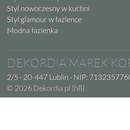
Styl nowoczesny w kuchni
Styl glamour w łazience
Modna łazienka
DEKORDIA MAREK KO
2/5
·
20-447 Lublin
·
NIP: 713235776
© 2026 Dekordia.pl (h8)