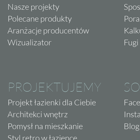
Nasze projekty
Spos
Polecane produkty
Pora
Aranżacje producentów
Kalk
Wizualizator
Fugi 
PROJEKTUJEMY
SO
Projekt łazienki dla Ciebie
Fac
Architekci wnętrz
Inst
Pomysł na mieszkanie
Blog
Styl retro w łazience