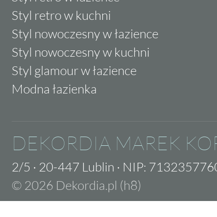
Styl retro w kuchni
Styl nowoczesny w łazience
Styl nowoczesny w kuchni
Styl glamour w łazience
Modna łazienka
DEKORDIA MAREK KO
2/5
·
20-447 Lublin
·
NIP: 713235776
© 2026 Dekordia.pl (h8)