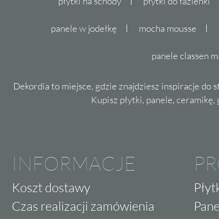
płytki na schody
płytki do łazienki
panele w jodełkę
mocha mousse
panele classen m
Dekordia to miejsce, gdzie znajdziesz inspiracje do 
Kupisz płytki, panele, ceramikę, g
INFORMACJE
P
Koszt dostawy
Płyt
Czas realizacji zamówienia
Pane