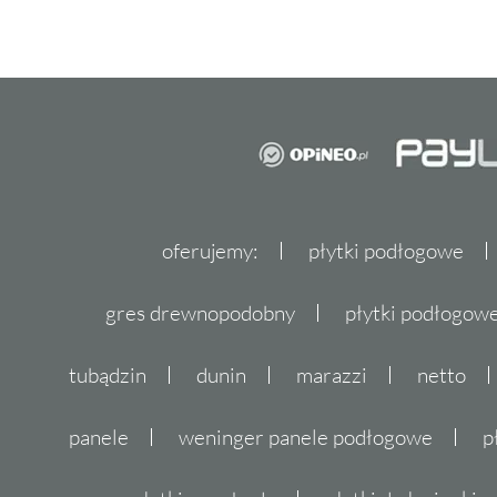
oferujemy:
płytki podłogowe
gres drewnopodobny
płytki podłogo
tubądzin
dunin
marazzi
netto
panele
weninger panele podłogowe
p